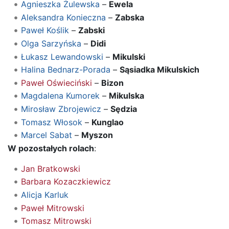
Agnieszka Żulewska
–
Ewela
Aleksandra Konieczna
–
Zabska
Paweł Koślik
–
Zabski
Olga Sarzyńska
–
Didi
Łukasz Lewandowski
–
Mikulski
Halina Bednarz-Porada
–
Sąsiadka Mikulskich
Paweł Oświeciński
–
Bizon
Magdalena Kumorek
–
Mikulska
Mirosław Zbrojewicz
–
Sędzia
Tomasz Włosok
–
Kunglao
Marcel Sabat
–
Myszon
W pozostałych rolach
:
Jan Bratkowski
Barbara Kozaczkiewicz
Alicja Karluk
Paweł Mitrowski
Tomasz Mitrowski