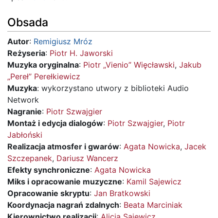
Obsada
Autor
:
Remigiusz Mróz
Reżyseria
:
Piotr H. Jaworski
Muzyka oryginalna
:
Piotr „Vienio” Więcławski
,
Jakub
„Pereł” Perełkiewicz
Muzyka
: wykorzystano utwory z biblioteki Audio
Network
Nagranie
:
Piotr Szwajgier
Montaż i edycja dialogów
:
Piotr Szwajgier
,
Piotr
Jabłoński
Realizacja atmosfer i gwarów
:
Agata Nowicka
,
Jacek
Szczepanek
,
Dariusz Wancerz
Efekty synchroniczne
:
Agata Nowicka
Miks i opracowanie muzyczne
:
Kamil Sajewicz
Opracowanie skryptu
:
Jan Bratkowski
Koordynacja nagrań zdalnych
:
Beata Marciniak
Kierownictwo realizacji
:
Alicja Sajewicz