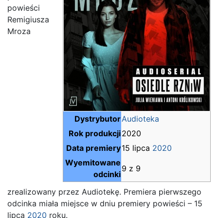
powieści
Remigiusza
Mroza
Dystrybutor
Audioteka
Rok produkcji
2020
Data premiery
15 lipca
2020
Wyemitowane
9 z 9
odcinki
zrealizowany przez Audiotekę. Premiera pierwszego
odcinka miała miejsce w dniu premiery powieści – 15
lipca
2020
roku.