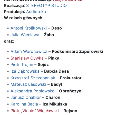
Realizacja
:
STEREOTYP STUDIO
Produkcja
:
Audioteka
W rolach głównych
:
Antoni Królikowski
–
Deso
Julia Wieniawa
–
Żaba
oraz
:
Adam Woronowicz
–
Podkomisarz Zaporowski
Stanisław Cywka
–
Pinky
Piotr Trojan
–
Sojóz
Iza Dąbrowska
–
Babcia Desa
Krzysztof Szczepaniak
–
Prokurator
Mateusz Łasowski
–
Badyl
Aleksandra Popławska
–
Obrończyni
Janusz Chabior
–
Charon
Karolina Bacia
–
Iza Mikulska
Piotr „Vienio” Więcławski
–
Rejson