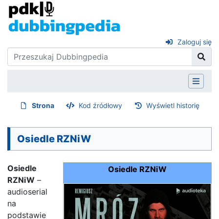
Zaloguj się
Strona
Kod źródłowy
Wyświetl historię
Osiedle RZNiW
Osiedle
Osiedle RZNiW
RZNiW
–
audioserial
na
podstawie