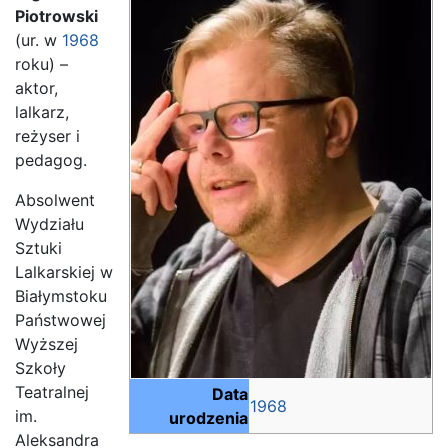
Piotrowski
(ur. w
1968
roku) –
aktor,
lalkarz,
reżyser i
pedagog.
Absolwent
Wydziału
Sztuki
Lalkarskiej w
Białymstoku
Państwowej
Wyższej
Szkoły
Teatralnej
Data
1968
im.
urodzenia
Aleksandra