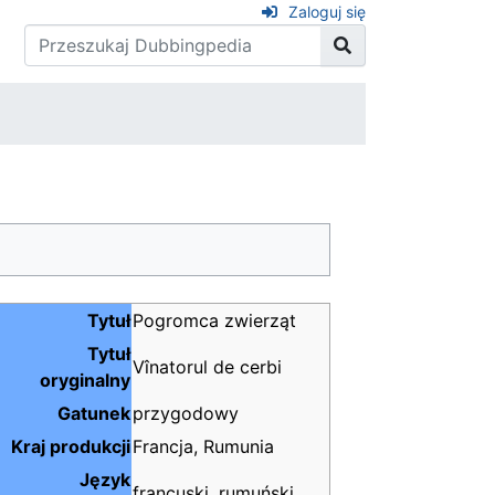
Zaloguj się
Tytuł
Pogromca zwierząt
Tytuł
Vînatorul de cerbi
oryginalny
Gatunek
przygodowy
Kraj produkcji
Francja, Rumunia
Język
francuski, rumuński