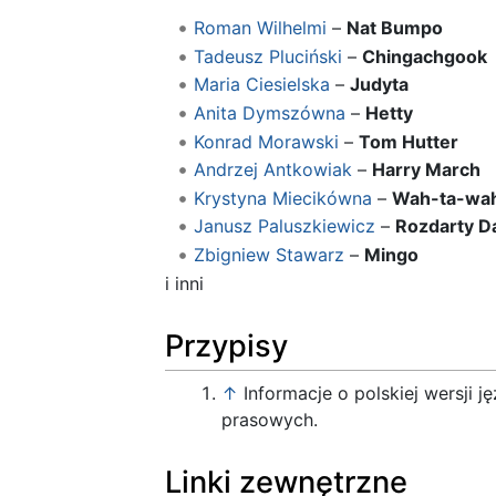
Roman Wilhelmi
–
Nat Bumpo
Tadeusz Pluciński
–
Chingachgook
Maria Ciesielska
–
Judyta
Anita Dymszówna
–
Hetty
Konrad Morawski
–
Tom Hutter
Andrzej Antkowiak
–
Harry March
Krystyna Miecikówna
–
Wah-ta-wa
Janusz Paluszkiewicz
–
Rozdarty D
Zbigniew Stawarz
–
Mingo
i inni
Przypisy
↑
Informacje o polskiej wersji
prasowych.
Linki zewnętrzne