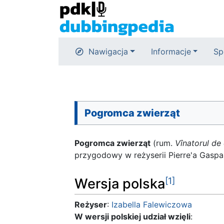
Nawigacja
Informacje
Sp
Pogromca zwierząt
Pogromca zwierząt
(rum.
Vînatorul de 
przygodowy w reżyserii Pierre'a Gaspar
Wersja polska
[1]
Reżyser
:
Izabella Falewiczowa
W wersji polskiej udział wzięli
: