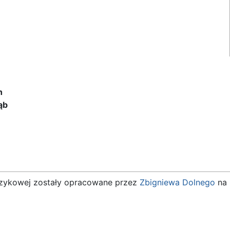
h
ąb
 językowej zostały opracowane przez
Zbigniewa Dolnego
na 