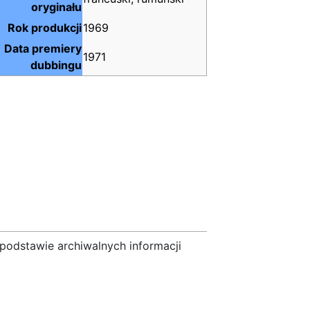
oryginału
Rok produkcji
1969
Data premiery
1971
dubbingu
podstawie archiwalnych informacji