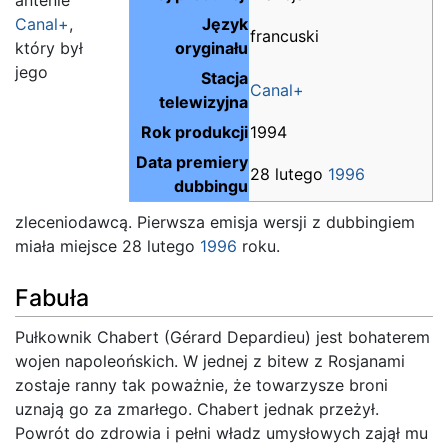
Canal+
,
Język
francuski
który był
oryginału
jego
Stacja
Canal+
telewizyjna
Rok produkcji
1994
Data premiery
28 lutego
1996
dubbingu
zleceniodawcą. Pierwsza emisja wersji z dubbingiem
miała miejsce 28 lutego
1996
roku.
Fabuła
Pułkownik Chabert (Gérard Depardieu) jest bohaterem
wojen napoleońskich. W jednej z bitew z Rosjanami
zostaje ranny tak poważnie, że towarzysze broni
uznają go za zmarłego. Chabert jednak przeżył.
Powrót do zdrowia i pełni władz umysłowych zajął mu