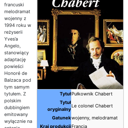
francuski
melodramat
wojenny z
1994 roku w
reżyserii
Yves’a
Angelo,
stanowiący
adaptację
powieści
Honoré de
Balzaca pod
tym samym
tytułem. Z
Tytuł
Pułkownik Chabert
polskim
Tytuł
Le colonel Chabert
dubbingiem
oryginalny
emitowany
Gatunek
wojenny, melodramat
wyłącznie na
Kraj produkcji
Francja
antenie