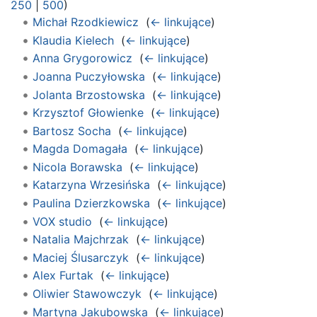
250
|
500
)
Michał Rzodkiewicz
‎
(
← linkujące
)
Klaudia Kielech
‎
(
← linkujące
)
Anna Grygorowicz
‎
(
← linkujące
)
Joanna Puczyłowska
‎
(
← linkujące
)
Jolanta Brzostowska
‎
(
← linkujące
)
Krzysztof Głowienke
‎
(
← linkujące
)
Bartosz Socha
‎
(
← linkujące
)
Magda Domagała
‎
(
← linkujące
)
Nicola Borawska
‎
(
← linkujące
)
Katarzyna Wrzesińska
‎
(
← linkujące
)
Paulina Dzierzkowska
‎
(
← linkujące
)
VOX studio
‎
(
← linkujące
)
Natalia Majchrzak
‎
(
← linkujące
)
Maciej Ślusarczyk
‎
(
← linkujące
)
Alex Furtak
‎
(
← linkujące
)
Oliwier Stawowczyk
‎
(
← linkujące
)
Martyna Jakubowska
‎
(
← linkujące
)