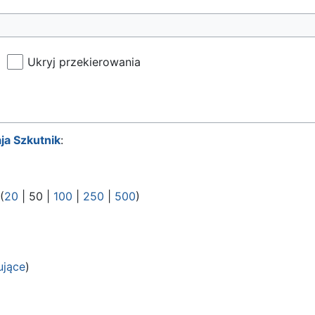
Ukryj przekierowania
ja Szkutnik
:
 (
20
|
50
|
100
|
250
|
500
)
ujące
)