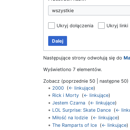
wszystkie
Ukryj dołączenia
Ukryj linki
Dalej
Następujące strony odwołują się do
Ma
Wyświetlono 7 elementów.
Zobacz (
poprzednie 50
|
następne 50
)
2000
‎
(
← linkujące
)
Rick i Morty
‎
(
← linkujące
)
Jestem Czarna
‎
(
← linkujące
)
LOL Surprise: Skate Dance
‎
(
← link
Miłość na lodzie
‎
(
← linkujące
)
The Ramparts of Ice
‎
(
← linkujące
)