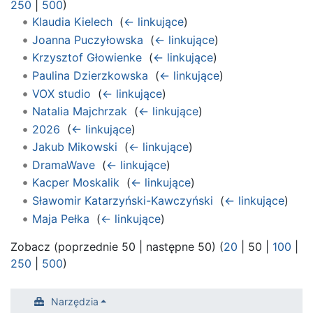
250
|
500
)
Klaudia Kielech
‎
(
← linkujące
)
Joanna Puczyłowska
‎
(
← linkujące
)
Krzysztof Głowienke
‎
(
← linkujące
)
Paulina Dzierzkowska
‎
(
← linkujące
)
VOX studio
‎
(
← linkujące
)
Natalia Majchrzak
‎
(
← linkujące
)
2026
‎
(
← linkujące
)
Jakub Mikowski
‎
(
← linkujące
)
DramaWave
‎
(
← linkujące
)
Kacper Moskalik
‎
(
← linkujące
)
Sławomir Katarzyński-Kawczyński
‎
(
← linkujące
)
Maja Pełka
‎
(
← linkujące
)
Zobacz (
poprzednie 50
|
następne 50
) (
20
|
50
|
100
|
250
|
500
)
Narzędzia