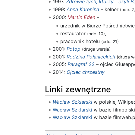
1997:
Zdrowie tych, którzy... czyli B
1999:
Anna Karenina
– kelner
(odc. 2,
2000:
Martin Eden
–
urzędnik w Biurze Pośrednictwi
restaurator
,
(odc. 10)
pracownik hotelu
(odc. 21)
2001:
Potop
(druga wersja)
2001:
Rodzina Połanieckich
(druga we
2005:
Paragraf 22
– ojciec Giusepp
2014:
Ojciec chrzestny
Linki zewnętrzne
Wacław Szklarski
w polskiej Wikiped
Wacław Szklarski
w bazie filmpolski
Wacław Szklarski
w bazie filmweb.p