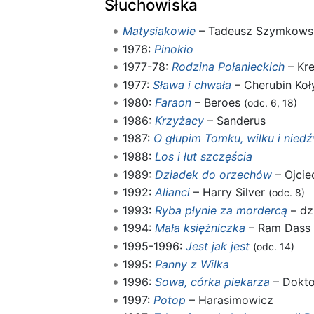
Słuchowiska
Matysiakowie
– Tadeusz Szymkows
1976:
Pinokio
1977-78:
Rodzina Połanieckich
– Kr
1977:
Sława i chwała
– Cherubin Ko
1980:
Faraon
– Beroes
(odc. 6, 18)
1986:
Krzyżacy
– Sanderus
1987:
O głupim Tomku, wilku i nied
1988:
Los i łut szczęścia
1989:
Dziadek do orzechów
– Ojcie
1992:
Alianci
– Harry Silver
(odc. 8)
1993:
Ryba płynie za mordercą
– dzi
1994:
Mała księżniczka
– Ram Dass
1995-1996:
Jest jak jest
(odc. 14)
1995:
Panny z Wilka
1996:
Sowa, córka piekarza
– Dokto
1997:
Potop
– Harasimowicz