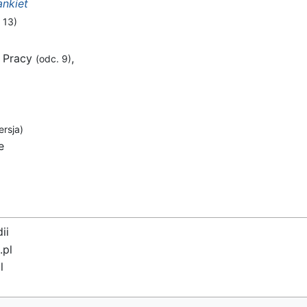
ankiet
 13)
e Pracy
,
(odc. 9)
rsja)
e
ii
.pl
l