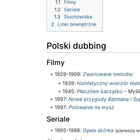
1.1
Filmy
1.2
Seriale
1.3
Słuchowiska
2
Linki zewnętrzne
Polski dubbing
Filmy
1929-1969:
Zwariowane melodie
:
1939:
Hamletyczny wieczór teat
1945:
Płaczliwe kaczątko
– Myśl
1997:
Nowe przygody Batmana i S
1997:
Polowanie na mysz
Seriale
1995-1998:
Gęsia skórka
(pierwsza w