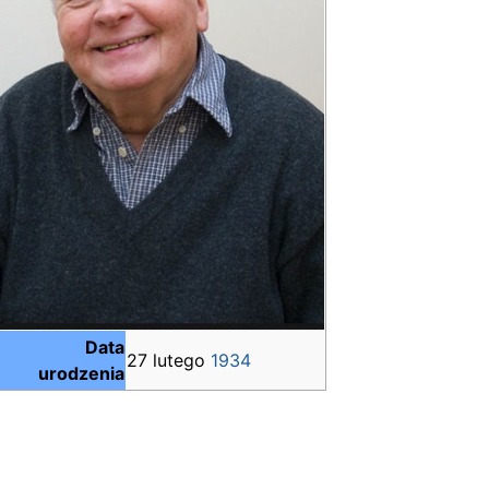
Data
27 lutego
1934
urodzenia