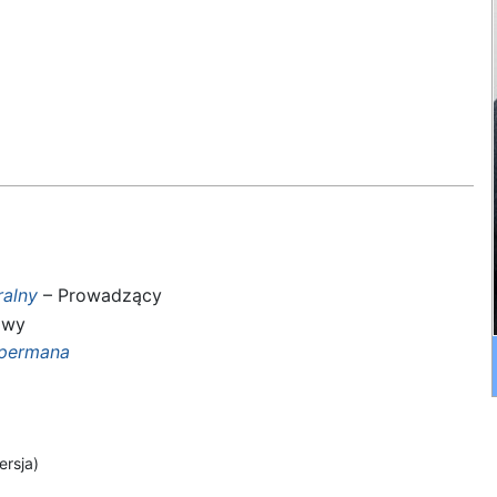
ralny
– Prowadzący
iwy
upermana
ersja)