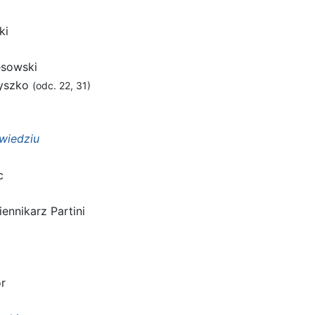
ki
esowski
łyszko
(odc. 22, 31)
źwiedziu
c
ennikarz Partini
r