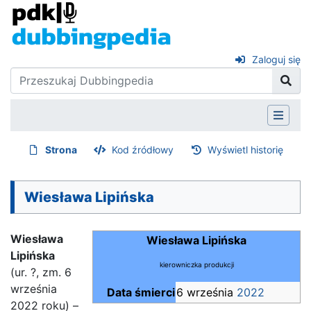
Zaloguj się
Strona
Kod źródłowy
Wyświetl historię
Wiesława Lipińska
Wiesława
Wiesława Lipińska
Lipińska
kierowniczka produkcji
(ur. ?, zm. 6
września
Data śmierci
6 września
2022
2022 roku) –