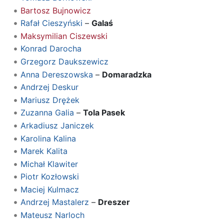
Bartosz Bujnowicz
Rafał Cieszyński
–
Galaś
Maksymilian Ciszewski
Konrad Darocha
Grzegorz Daukszewicz
Anna Dereszowska
–
Domaradzka
Andrzej Deskur
Mariusz Drężek
Zuzanna Galia
–
Tola Pasek
Arkadiusz Janiczek
Karolina Kalina
Marek Kalita
Michał Klawiter
Piotr Kozłowski
Maciej Kulmacz
Andrzej Mastalerz
–
Dreszer
Mateusz Narloch