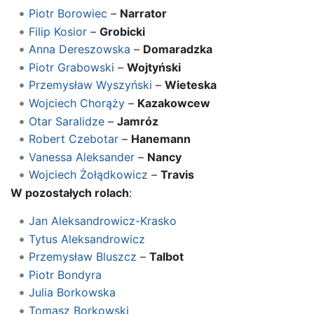
Piotr Borowiec
–
Narrator
Filip Kosior
–
Grobicki
Anna Dereszowska
–
Domaradzka
Piotr Grabowski
–
Wojtyński
Przemysław Wyszyński
–
Wieteska
Wojciech Chorąży
–
Kazakowcew
Otar Saralidze
–
Jamróz
Robert Czebotar
–
Hanemann
Vanessa Aleksander
–
Nancy
Wojciech Żołądkowicz
–
Travis
W pozostałych rolach
:
Jan Aleksandrowicz-Krasko
Tytus Aleksandrowicz
Przemysław Bluszcz
–
Talbot
Piotr Bondyra
Julia Borkowska
Tomasz Borkowski