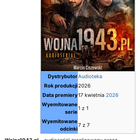
Dystrybutor
Audioteka
Rok produkcji
2026
Data premiery
17 kwietnia
2026
Wyemitowane
1 z 1
serie
Wyemitowane
7 z 7
odcinki
Wojna1943.pl
– audioserial zrealizowany przez