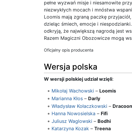
pełne wyzwań misje i niesamowite przy
niezwykłych mocach i mnóstwa wspania
Loomis mają zgraną paczkę przyjaciół,
dzieląc śmiech, emocje i niespodzianki.
odkryją, że największą nagrodą jest ws
Razem Magiczni Obozowicze mogą ws
Oficjalny opis producenta
Wersja polska
W wersji polskiej udział wzięli
:
Mikołaj Wachowski
–
Loomis
Marianna Kłos
–
Darly
Władysław Kołaczkowski
–
Dracoo
Hanna Nowosielska
–
Fifi
Juliusz Waglowski
–
Bodhi
Katarzyna Kozak
–
Treena