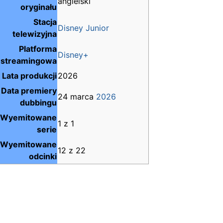
angielski
oryginału
Stacja
Disney Junior
telewizyjna
Platforma
Disney+
streamingowa
Lata produkcji
2026
Data premiery
24 marca
2026
dubbingu
Wyemitowane
1 z 1
serie
Wyemitowane
12 z 22
odcinki