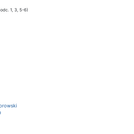
(odc. 1, 3, 5-6)
orowski
D