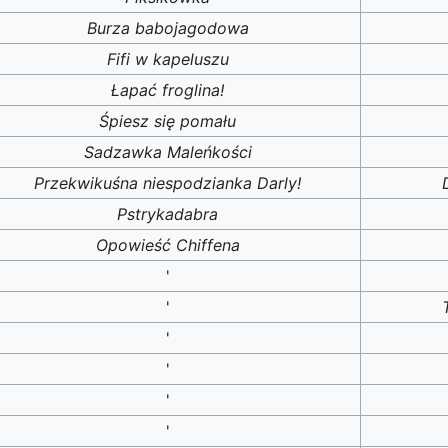
Burza babojagodowa
Fifi w kapeluszu
Łapać froglina!
Śpiesz się pomału
Sadzawka Maleńkości
Przekwikuśna niespodzianka Darly!
Pstrykadabra
Opowieść Chiffena
'
'
'
'
'
'