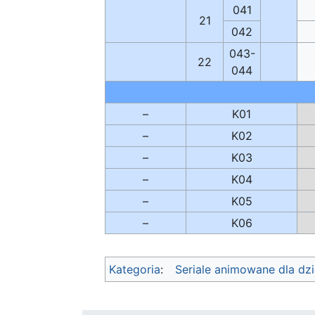
041
21
042
043-
22
044
–
K01
–
K02
–
K03
–
K04
–
K05
–
K06
Kategoria
:
Seriale animowane dla dzi