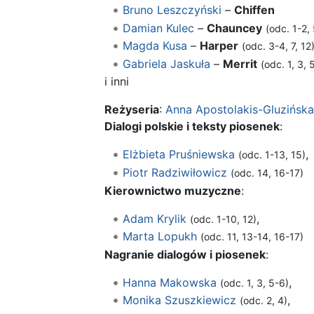
Bruno Leszczyński
–
Chiffen
Damian Kulec
–
Chauncey
(odc. 1-2, 
Magda Kusa
–
Harper
(odc. 3-4, 7, 12
Gabriela Jaskuła
–
Merrit
(odc. 1, 3, 
i inni
Reżyseria
:
Anna Apostolakis-Gluzińska
Dialogi polskie i teksty piosenek
:
Elżbieta Pruśniewska
,
(odc. 1-13, 15)
Piotr Radziwiłowicz
(odc. 14, 16-17)
Kierownictwo muzyczne
:
Adam Krylik
,
(odc. 1-10, 12)
Marta Lopukh
(odc. 11, 13-14, 16-17)
Nagranie dialogów i piosenek
:
Hanna Makowska
,
(odc. 1, 3, 5-6)
Monika Szuszkiewicz
,
(odc. 2, 4)