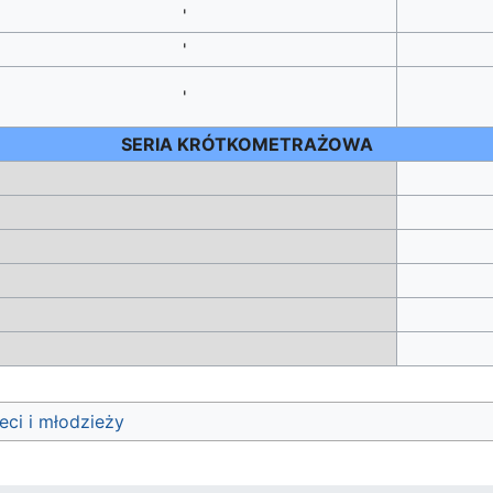
'
'
'
SERIA KRÓTKOMETRAŻOWA
eci i młodzieży