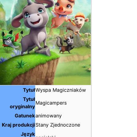
Tytuł
Wyspa Magiczniaków
Tytuł
Magicampers
oryginalny
Gatunek
animowany
Kraj produkcji
Stany Zjednoczone
Język