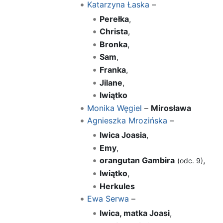
Katarzyna Łaska
–
Perełka
,
Christa
,
Bronka
,
Sam
,
Franka
,
Jilane
,
lwiątko
Monika Węgiel
–
Mirosława
Agnieszka Mrozińska
–
lwica Joasia
,
Emy
,
orangutan Gambira
,
(odc. 9)
lwiątko
,
Herkules
Ewa Serwa
–
lwica, matka Joasi
,