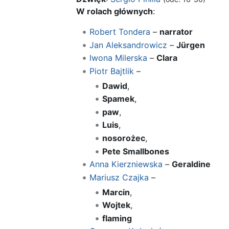
W rolach głównych
:
Robert Tondera
–
narrator
Jan Aleksandrowicz
–
Jürgen
Iwona Milerska
–
Clara
Piotr Bajtlik
–
Dawid
,
Spamek
,
paw
,
Luis
,
nosorożec
,
Pete Smallbones
Anna Kierzniewska
–
Geraldine
Mariusz Czajka
–
Marcin
,
Wojtek
,
flaming