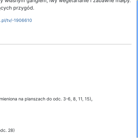
y własnym gangiem, lwy wegetarianie i zabawne małpy.
ących przygód.
.pl/tv/-1906610
,
mieniona na planszach do odc. 3-6, 8, 11, 15)
odc. 28)