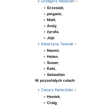
Grzegorz Kwiecień
–
Grzesiek
,
pingwin
,
Matt
,
Andy
,
żyrafa
,
Jojo
Katarzyna Tatarak
–
Naomi
,
Helen
,
Susan
,
Kate
,
Sebastian
W pozostałych rolach
:
Cezary Kwieciński
–
Heniek
,
Craig
,