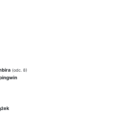
mbira
(odc. 8)
pingwin
ążek