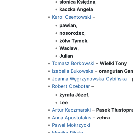
słonica Księżna
,
kaczka Angela
Karol Osentowski
–
pawian
,
nosorożec
,
żółw Tymek
,
Wacław
,
Julian
Tomasz Borkowski
–
Wielki Tony
Izabella Bukowska
–
orangutan Ga
Joanna Węgrzynowska-Cybińska
–
Robert Czebotar
–
żyrafa Józef
,
Lee
Artur Kaczmarski
–
Pasek Tłustopr
Anna Apostolakis
–
zebra
Paweł Mokrzycki
Monika Pikuła