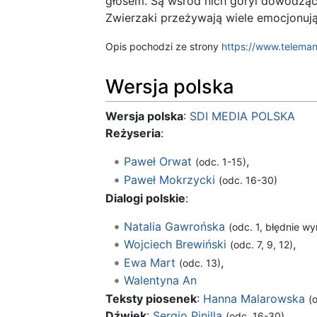
głosem. Są wśród nich goryl dowodząc
Zwierzaki przeżywają wiele emocjonuj
Opis pochodzi ze strony
https://www.teleman
Wersja polska
Wersja polska
:
SDI MEDIA POLSKA
Reżyseria
:
Paweł Orwat
,
(odc. 1-15)
Paweł Mokrzycki
(odc. 16-30)
Dialogi polskie
:
Natalia Gawrońska
(odc. 1, błędnie wy
Wojciech Brewiński
,
(odc. 7, 9, 12)
Ewa Mart
,
(odc. 13)
Walentyna An
Teksty piosenek
:
Hanna Malarowska
(
Dźwięk
:
Sergio Pinilla
(odc. 16-30)