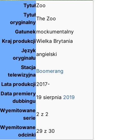
Tytuł
Zoo
Tytuł
The Zoo
oryginalny
Gatunek
mockumentalny
Kraj produkcji
Wielka Brytania
Język
angielski
oryginału
Stacja
Boomerang
telewizyjna
Lata produkcji
2017-
Data premiery
19 sierpnia
2019
dubbingu
Wyemitowane
2 z 2
serie
Wyemitowane
29 z 30
odcinki