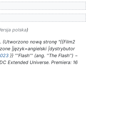
ersja polska
Utworzono nową stronę "{{Film2
zone |język=angielski |dystrybutor
023
}} '''Flash''' (ang. ''The Flash'') −
 DC Extended Universe. Premiera: 16