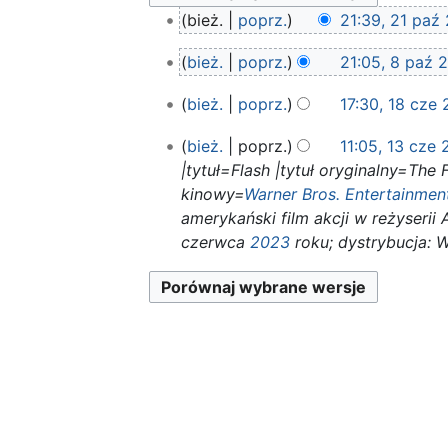
21
bież.
poprz.
21:39, 21 paź
paź
N
8
2025
bież.
poprz.
21:05, 8 paź 
i
paź
N
e
18
2023
bież.
poprz.
17:30, 18 cze
i
p
cze
e
o
13
2023
bież.
poprz.
11:05, 13 cze
p
d
cze
|tytuł=Flash |tytuł oryginalny=The
o
2023
a
kinowy=
Warner Bros. Entertainment
d
n
amerykański film akcji w reżyserii
a
o
czerwca
2023
roku; dystrybucja: 
n
o
o
p
o
i
p
s
i
u
s
z
u
m
z
i
m