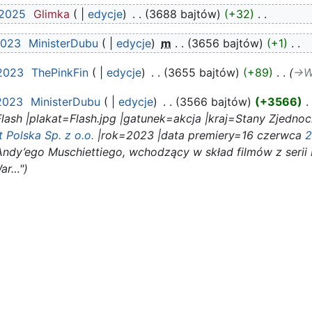
 2025
‎
Glimka
edycje
‎
3688 bajtów
+32
‎
2023
‎
MinisterDubu
edycje
‎
m
3656 bajtów
+1
‎
 2023
‎
ThePinkFin
edycje
‎
3655 bajtów
+89
‎
→‎W
 2023
‎
MinisterDubu
edycje
‎
3566 bajtów
+3566
‎
 Flash |plakat=Flash.jpg |gatunek=akcja |kraj=Stany Zjednoc
 Polska Sp. z o.o.
|rok=2023 |data premiery=16 czerwca
2
 Andy’ego Muschiettiego, wchodzący w skład filmów z serii
War…"