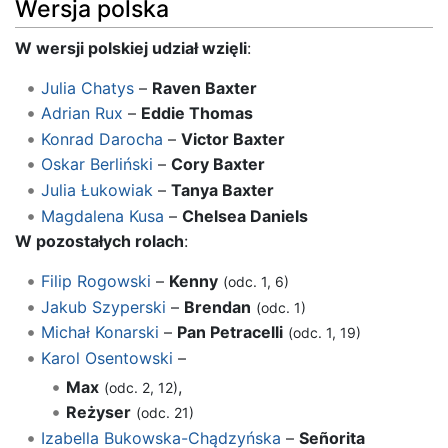
Wersja polska
W wersji polskiej udział wzięli
:
Julia Chatys
–
Raven Baxter
Adrian Rux
–
Eddie Thomas
Konrad Darocha
–
Victor Baxter
Oskar Berliński
–
Cory Baxter
Julia Łukowiak
–
Tanya Baxter
Magdalena Kusa
–
Chelsea Daniels
W pozostałych rolach
:
Filip Rogowski
–
Kenny
(odc. 1, 6)
Jakub Szyperski
–
Brendan
(odc. 1)
Michał Konarski
–
Pan Petracelli
(odc. 1, 19)
Karol Osentowski
–
Max
,
(odc. 2, 12)
Reżyser
(odc. 21)
Izabella Bukowska-Chądzyńska
–
Señorita