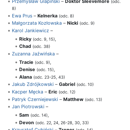
Przemysław Glapiński
–
Doktor Sleevemore
(odc.
8)
Ewa Prus
–
Kelnerka
(odc. 8)
Małgorzata Kozłowska
–
Nicki
(odc. 9)
Karol Jankiewicz
–
Ricky
,
(odc. 9, 15)
Chad
(odc. 38)
Zuzanna Jaźwińska
–
Tracie
,
(odc. 9)
Denise
,
(odc. 15)
Alana
(odc. 23-25, 43)
Jakub Zdrójkowski
–
Gabriel
(odc. 10)
Kacper Męcka
–
Eric
(odc. 12)
Patryk Czerniejewski
–
Matthew
(odc. 13)
Jan Piotrowski
–
Sam
,
(odc. 14)
Devon
(odc. 22, 24, 26-28, 30, 33)
Krzysztof Cybiński
–
Trener
(odc. 14)