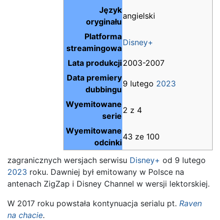
Język
angielski
oryginału
Platforma
Disney+
streamingowa
Lata produkcji
2003-2007
Data premiery
9 lutego
2023
dubbingu
Wyemitowane
2 z 4
serie
Wyemitowane
43 ze 100
odcinki
zagranicznych wersjach serwisu
Disney+
od 9 lutego
2023
roku. Dawniej był emitowany w Polsce na
antenach ZigZap i Disney Channel w wersji lektorskiej.
W 2017 roku powstała kontynuacja serialu pt.
Raven
na chacie
.