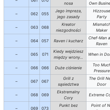
–
061
070
nosa
Own Busin
Jego impreza,
Hizzous
–
062
055
jego zasady
Party
Kreator
Mismatc
–
063
068
niezgodności
Maker
Chef-Man 
–
064
057
Raven i kucharz
Raven
Kiedy wejdziesz
–
065
071
When in D
między wrony…
Too Muc
–
066
066
Duże ciśnienie
Pressure
Grill z
The Grill N
–
067
067
sąsiedztwa
Door
Ekstremalny
–
068
069
Extreme C
Cory
Punkt bez
Point of 
–
069
073