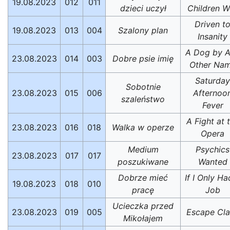
19.08.2023
012
011
dzieci uczył
Children W
Driven t
19.08.2023
013
004
Szalony plan
Insanity
A Dog by 
23.08.2023
014
003
Dobre psie imię
Other Na
Saturday
Sobotnie
23.08.2023
015
006
Afternoo
szaleństwo
Fever
A Fight at 
23.08.2023
016
018
Walka w operze
Opera
Medium
Psychics
23.08.2023
017
017
poszukiwane
Wanted
Dobrze mieć
If I Only Ha
19.08.2023
018
010
pracę
Job
Ucieczka przed
23.08.2023
019
005
Escape Cla
Mikołajem