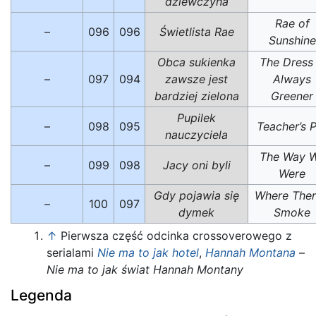
dziewczyna
Rae of
–
096
096
Świetlista Rae
Sunshine
Obca sukienka
The Dress 
–
097
094
zawsze jest
Always
bardziej zielona
Greener
Pupilek
–
098
095
Teacher’s 
nauczyciela
The Way 
–
099
098
Jacy oni byli
Were
Gdy pojawia się
Where Ther
–
100
097
dymek
Smoke
↑
Pierwsza część odcinka crossoverowego z
serialami
Nie ma to jak hotel
,
Hannah Montana
–
Nie ma to jak świat Hannah Montany
Legenda