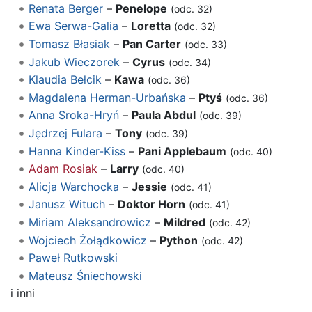
Renata Berger
–
Penelope
(odc. 32)
Ewa Serwa-Galia
–
Loretta
(odc. 32)
Tomasz Błasiak
–
Pan Carter
(odc. 33)
Jakub Wieczorek
–
Cyrus
(odc. 34)
Klaudia Bełcik
–
Kawa
(odc. 36)
Magdalena Herman-Urbańska
–
Ptyś
(odc. 36)
Anna Sroka-Hryń
–
Paula Abdul
(odc. 39)
Jędrzej Fulara
–
Tony
(odc. 39)
Hanna Kinder-Kiss
–
Pani Applebaum
(odc. 40)
Adam Rosiak
–
Larry
(odc. 40)
Alicja Warchocka
–
Jessie
(odc. 41)
Janusz Wituch
–
Doktor Horn
(odc. 41)
Miriam Aleksandrowicz
–
Mildred
(odc. 42)
Wojciech Żołądkowicz
–
Python
(odc. 42)
Paweł Rutkowski
Mateusz Śniechowski
i inni