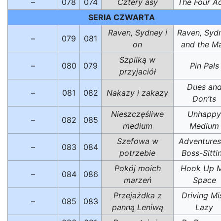
–
078
074
Cztery asy
The Four A
SERIA CZWARTA
Raven, Sydney i
Raven, Syd
–
079
081
on
and the M
Szpilką w
–
080
079
Pin Pals
przyjaciół
Dues an
–
081
082
Nakazy i zakazy
Don’ts
Nieszczęśliwe
Unhappy
–
082
085
medium
Medium
Szefowa w
Adventures
–
083
084
potrzebie
Boss-Sitti
Pokój moich
Hook Up 
–
084
086
marzeń
Space
Przejażdka z
Driving Mi
–
085
083
panną Leniwą
Lazy