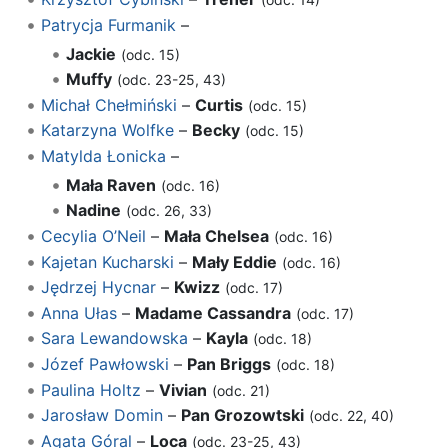
Patrycja Furmanik
–
Jackie
(odc. 15)
Muffy
(odc. 23-25, 43)
Michał Chełmiński
–
Curtis
(odc. 15)
Katarzyna Wolfke
–
Becky
(odc. 15)
Matylda Łonicka
–
Mała Raven
(odc. 16)
Nadine
(odc. 26, 33)
Cecylia O’Neil
–
Mała Chelsea
(odc. 16)
Kajetan Kucharski
–
Mały Eddie
(odc. 16)
Jędrzej Hycnar
–
Kwizz
(odc. 17)
Anna Ułas
–
Madame Cassandra
(odc. 17)
Sara Lewandowska
–
Kayla
(odc. 18)
Józef Pawłowski
–
Pan Briggs
(odc. 18)
Paulina Holtz
–
Vivian
(odc. 21)
Jarosław Domin
–
Pan Grozowtski
(odc. 22, 40)
Agata Góral
–
Loca
(odc. 23-25, 43)