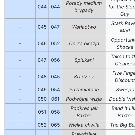
Porady medium
–
044
044
for the Slo
brygady
Guy
Stark Rav
–
045
047
Wariactwo
Mad
Opportuni
–
046
052
Co za okazja
Shocks
Taken to t
–
047
056
Spłukani
Cleaners
Five Finge
–
048
045
Kradzież
Discount
–
049
054
Pozamiatane
Sweeps
–
050
061
Podwójna wizja
Double Vis
Podkręć jak
Bend It Li
–
051
058
Baxter
Baxter
–
052
065
Wielka chwila
The Big Bu
Prawdziwe