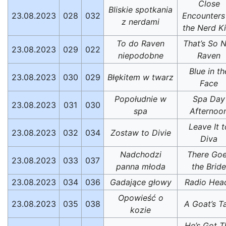
Close
Bliskie spotkania
23.08.2023
028
032
Encounters
z nerdami
the Nerd K
To do Raven
That’s So 
23.08.2023
029
022
niepodobne
Raven
Blue in th
23.08.2023
030
029
Błękitem w twarz
Face
Popołudnie w
Spa Day
23.08.2023
031
030
spa
Afternoo
Leave It t
23.08.2023
032
034
Zostaw to Divie
Diva
Nadchodzi
There Go
23.08.2023
033
037
panna młoda
the Bride
23.08.2023
034
036
Gadające głowy
Radio Hea
Opowieść o
23.08.2023
035
038
A Goat’s T
kozie
He’s Got T