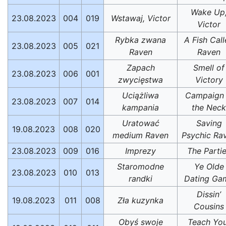
Wake Up
23.08.2023
004
019
Wstawaj, Victor
Victor
Rybka zwana
A Fish Cal
23.08.2023
005
021
Raven
Raven
Zapach
Smell of
23.08.2023
006
001
zwycięstwa
Victory
Uciążliwa
Campaign 
23.08.2023
007
014
kampania
the Neck
Uratować
Saving
19.08.2023
008
020
medium Raven
Psychic Ra
23.08.2023
009
016
Imprezy
The Parti
Staromodne
Ye Olde
23.08.2023
010
013
randki
Dating Ga
Dissin’
19.08.2023
011
008
Zła kuzynka
Cousins
Obyś swoje
Teach You