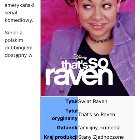
amerykański
serial
komediowy.
Serial z
polskim
dubbingiem
dostępny w
Tytuł
Świat Raven
Tytuł
That’s so Raven
oryginalny
Gatunek
familijny, komedia
Kraj produkcji
Stany Zjednoczone