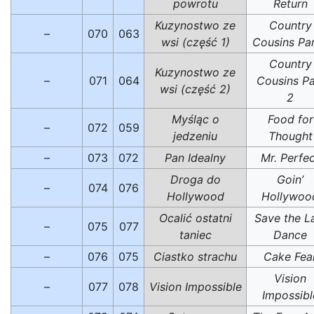
powrotu
Return
Kuzynostwo ze
Country
–
070
063
wsi (część 1)
Cousins Par
Country
Kuzynostwo ze
–
071
064
Cousins Pa
wsi (część 2)
2
Myśląc o
Food for
–
072
059
jedzeniu
Thought
–
073
072
Pan Idealny
Mr. Perfe
Droga do
Goin’
–
074
076
Hollywood
Hollywoo
Ocalić ostatni
Save the L
–
075
077
taniec
Dance
–
076
075
Ciastko strachu
Cake Fea
Vision
–
077
078
Vision Impossible
Impossibl