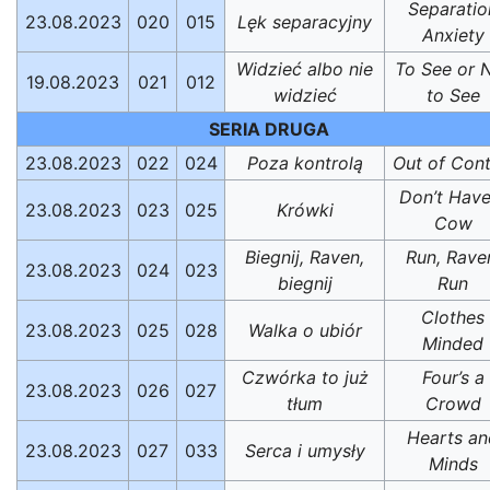
Separatio
23.08.2023
020
015
Lęk separacyjny
Anxiety
Widzieć albo nie
To See or 
19.08.2023
021
012
widzieć
to See
SERIA DRUGA
23.08.2023
022
024
Poza kontrolą
Out of Cont
Don’t Have
23.08.2023
023
025
Krówki
Cow
Biegnij, Raven,
Run, Rave
23.08.2023
024
023
biegnij
Run
Clothes
23.08.2023
025
028
Walka o ubiór
Minded
Czwórka to już
Four’s a
23.08.2023
026
027
tłum
Crowd
Hearts an
23.08.2023
027
033
Serca i umysły
Minds