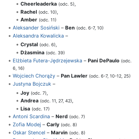
Cheerleaderka
,
(odc. 5)
Rachel
,
(odc. 10)
Amber
(odc. 11)
Aleksander Sosiński
–
Ben
(odc. 6-7, 10)
Aleksandra Kowalicka
–
Crystal
,
(odc. 6)
Dżasmina
(odc. 39)
Elżbieta Futera-Jędrzejewska
–
Pani DePaulo
(odc.
6, 16)
Wojciech Chorąży
–
Pan Lawler
(odc. 6-7, 10-12, 25)
Justyna Bojczuk
–
Joy
,
(odc. 7)
Andrea
,
(odc. 11, 27, 42)
Lisa
(odc. 17)
Antoni Scardina
–
Nerd
(odc. 7)
Zofia Modej
–
Carly
(odc. 8)
Oskar Stencel
–
Marvin
(odc. 8)