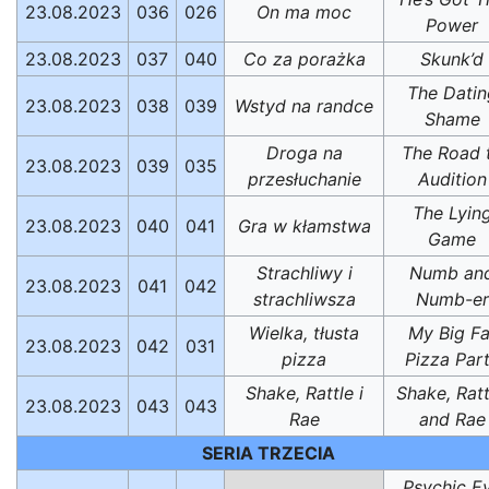
23.08.2023
036
026
On ma moc
Power
23.08.2023
037
040
Co za porażka
Skunk’d
The Datin
23.08.2023
038
039
Wstyd na randce
Shame
Droga na
The Road 
23.08.2023
039
035
przesłuchanie
Audition
The Lyin
23.08.2023
040
041
Gra w kłamstwa
Game
Strachliwy i
Numb an
23.08.2023
041
042
strachliwsza
Numb-er
Wielka, tłusta
My Big Fa
23.08.2023
042
031
pizza
Pizza Par
Shake, Rattle i
Shake, Ratt
23.08.2023
043
043
Rae
and Rae
SERIA TRZECIA
Psychic E