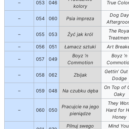
–
053
046
True Colo
kolory
Dog Day
–
054
060
Psia impreza
Aftergro
The Roya
–
055
053
Żyć jak król
Treatmen
–
056
051
Łamacz sztuki
Art Break
Boyz ’n
Boyz ’n
–
057
049
Commotion
Commoti
Gettin’ Out
–
058
062
Zbijak
Dodge
On Top of 
–
059
048
Na czubku dęba
Oaky
They Wor
Pracujcie na jego
–
060
050
Hard for H
pieniądze
Honey
Pilnuj swego
Mind You