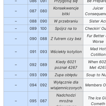
–
086
091
Przygotuj się
Be Prepar
Konsekwencje
Juicer
–
087
080
bitki
Consequen
–
088
090
W przebraniu
Sister Ac
–
089
100
Spójrz na to
Checkin’ Ou
Fur Better 
–
090
088
Z futrem czy bez
Worse
Mad Hot
–
091
093
Wściekły kotylion
Cotillion
Kiedy 6021
When 602
–
092
089
poznał 4267
Met 426
–
093
099
Zupa obłędu
Soup to Nu
Wyłącznie dla
–
094
092
Members O
wtajemniczonych
Nadchodzi
The Ice Gi
–
095
087
mroźna
Cometh