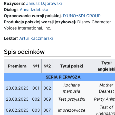
Reżyseria
:
Janusz Dąbrowski
Dialogi
:
Anna Izdebska
Opracowanie wersji polskiej
:
IYUNO•SDI GROUP
Produkcja polskiej wersji językowej
: Disney Character
Voices International, Inc.
Lektor
:
Artur Kaczmarski
Spis odcinków
Tytuł
Premiera
№1
№2
Tytuł polski
angielsk
SERIA PIERWSZA
Kochana
Mother
23.08.2023
001
002
mamusia
Dearest
23.08.2023
002
009
Test przyjaźni
Party Anim
Test of
09.02.2023
003
007
Imprezowicze
Friendshi