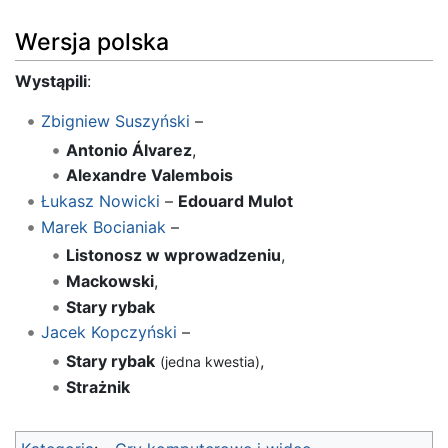
Wersja polska
Wystąpili
:
Zbigniew Suszyński
–
Antonio Álvarez
,
Alexandre Valembois
Łukasz Nowicki
–
Edouard Mulot
Marek Bocianiak
–
Listonosz w wprowadzeniu
,
Mackowski
,
Stary rybak
Jacek Kopczyński
–
Stary rybak
,
(jedna kwestia)
Strażnik