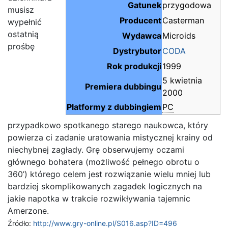
Gatunek
przygodowa
musisz
Producent
Casterman
wypełnić
ostatnią
Wydawca
Microids
prośbę
Dystrybutor
CODA
Rok produkcji
1999
5 kwietnia
Premiera dubbingu
2000
Platformy z dubbingiem
PC
przypadkowo spotkanego starego naukowca, który
powierza ci zadanie uratowania mistycznej krainy od
niechybnej zagłady. Grę obserwujemy oczami
głównego bohatera (możliwość pełnego obrotu o
360’) którego celem jest rozwiązanie wielu mniej lub
bardziej skomplikowanych zagadek logicznych na
jakie napotka w trakcie rozwikływania tajemnic
Amerzone.
Źródło:
http://www.gry-online.pl/S016.asp?ID=496