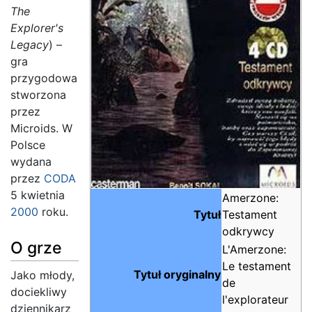
The
Explorer's
Legacy
) –
gra
przygodowa
stworzona
przez
Microids. W
Polsce
wydana
przez
CODA
5 kwietnia
Amerzone:
2000
roku.
Tytuł
Testament
odkrywcy
O grze
L'Amerzone:
Le testament
Tytuł oryginalny
Jako młody,
de
dociekliwy
l'explorateur
dziennikarz