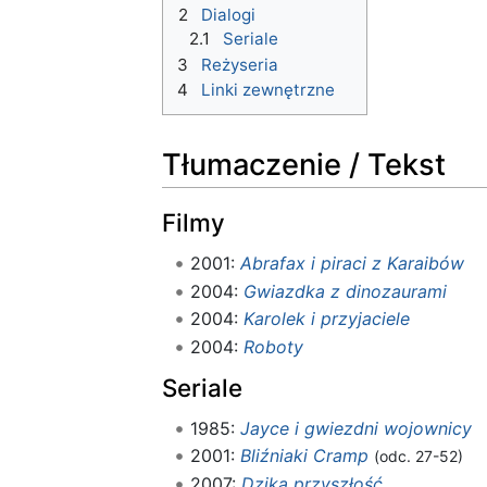
2
Dialogi
2.1
Seriale
3
Reżyseria
4
Linki zewnętrzne
Tłumaczenie / Tekst
Filmy
2001:
Abrafax i piraci z Karaibów
2004:
Gwiazdka z dinozaurami
2004:
Karolek i przyjaciele
2004:
Roboty
Seriale
1985:
Jayce i gwiezdni wojownicy
2001:
Bliźniaki Cramp
(odc. 27-52)
2007:
Dzika przyszłość