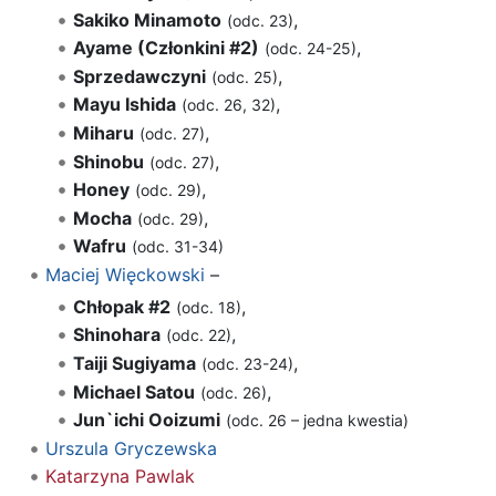
Sakiko Minamoto
,
(odc. 23)
Ayame (Członkini #2)
,
(odc. 24-25)
Sprzedawczyni
,
(odc. 25)
Mayu Ishida
,
(odc. 26, 32)
Miharu
,
(odc. 27)
Shinobu
,
(odc. 27)
Honey
,
(odc. 29)
Mocha
,
(odc. 29)
Wafru
(odc. 31-34)
Maciej Więckowski
–
Chłopak #2
,
(odc. 18)
Shinohara
,
(odc. 22)
Taiji Sugiyama
,
(odc. 23-24)
Michael Satou
,
(odc. 26)
Jun`ichi Ooizumi
(odc. 26 – jedna kwestia)
Urszula Gryczewska
Katarzyna Pawlak