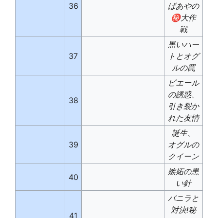
36
ばあやの
㊙大作
戦
黒いハー
37
トとオグ
ルの罠
ピエール
の誘惑、
38
引き裂か
れた友情
誕生、
39
オグルの
クイーン
嫉妬の黒
40
い針
バニラと
対決!秘
41