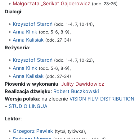
Małgorzata „Serika” Gajderowicz
(odc. 23-26)
Dialogi
:
Krzysztof Staroń
,
(odc. 1-4, 7, 10-14)
Anna Klink
,
(odc. 5-6, 8-9)
Anna Kalisiak
(odc. 27-34)
Reżyseria
:
Krzysztof Staroń
,
(odc. 1-4, 7, 10-22)
Anna Klink
,
(odc. 5-6, 8-9)
Anna Kalisiak
(odc. 27-34)
Piosenki w wykonaniu
:
Julity Dawidowicz
Realizacja dźwięku
:
Robert Buczkowski
Wersja polska
: na zlecenie
VISION FILM DISTRIBUTION
–
STUDIO LINGUA
Lektor
:
Grzegorz Pawlak
,
(tytuł, tyłówka)
Bożydar Murgan
,