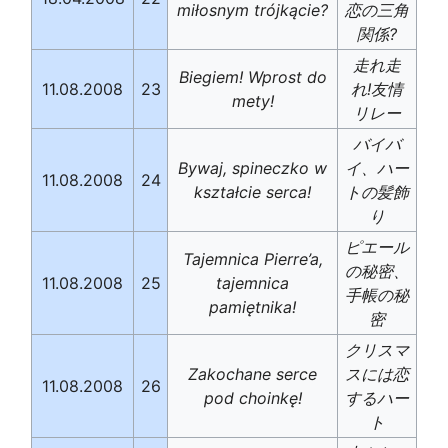
miłosnym trójkącie?
恋の三角
関係?
走れ走
Biegiem! Wprost do
11.08.2008
23
れ!友情
mety!
リレー
バイバ
Bywaj, spineczko w
イ、ハー
11.08.2008
24
kształcie serca!
トの髪飾
り
ピエール
Tajemnica Pierre’a,
の秘密、
11.08.2008
25
tajemnica
手帳の秘
pamiętnika!
密
クリスマ
Zakochane serce
スには恋
11.08.2008
26
pod choinkę!
するハー
ト