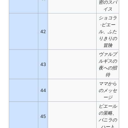
密のスパ
イス
ショコラ
·ピエー
42
ル、ふた
りきりの
冒険
ヴァルプ
ルギスの
43
夜への招
待
ママから
44
のメッセ
ージ
ピエール
の策略、
45
バニラの
ハート