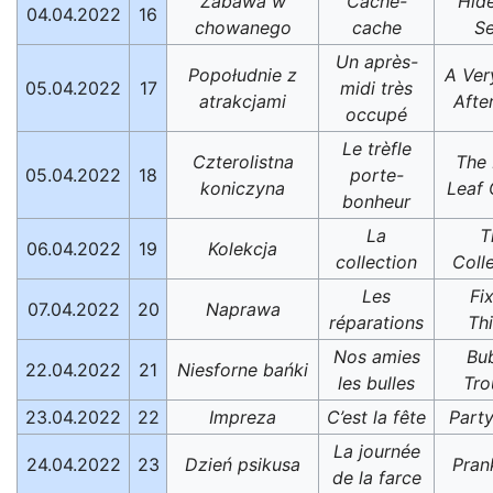
Zabawa w
Cache-
Hid
04.04.2022
16
chowanego
cache
S
Un après-
Popołudnie z
A Ver
05.04.2022
17
midi très
atrakcjami
Afte
occupé
Le trèfle
Czterolistna
The 
05.04.2022
18
porte-
koniczyna
Leaf 
bonheur
La
T
06.04.2022
19
Kolekcja
collection
Coll
Les
Fi
07.04.2022
20
Naprawa
réparations
Th
Nos amies
Bu
22.04.2022
21
Niesforne bańki
les bulles
Tro
23.04.2022
22
Impreza
C’est la fête
Part
La journée
24.04.2022
23
Dzień psikusa
Pran
de la farce