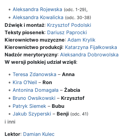
Aleksandra Rojewska
,
(odc. 1-29)
Aleksandra Kowalicka
(odc. 30-38)
Dźwięk i montaż
:
Krzysztof Podolski
Teksty piosenek
:
Dariusz Paprocki
Kierownictwo muzyczne
:
Adam Krylik
Kierownictwo produkcji
:
Katarzyna Fijałkowska
Nadzór merytoryczny
:
Aleksandra Dobrowolska
W wersji polskiej udział wzięli
:
Teresa Zdanowska
–
Anna
Kira O’Neil
–
Ron
Antonina Domagała
–
Żabcia
Bruno Owsikowski
–
Krzysztof
Patryk Siemek
–
Bubu
Jakub Szyperski
–
Benji
(odc. 41)
i inni
Lektor
:
Damian Kulec