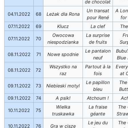
de chocolat
Un transat
A Lon
04.11.2022
68
Leżak dla Rona
pour René
for
07.11.2022
69
Klucz
La clef
The
Owocowa
La surprise
Fr
07.11.2022
70
niespodzianka
de fruits
Sur
Le pantalon
Bubu
08.11.2022
71
Nowe spodnie
neuf
Blue
Wszystko na
Partout à la
Ever
08.11.2022
72
raz
fois
at 
Le papillon
The
09.11.2022
73
Niebieski motyl
bleu
Butt
09.11.2022
74
A psik!
Atchoum !
Ac
Wielka
La fraise
The 
10.11.2022
75
truskawka
géante
Stra
Le jeu du
The 
10.11.2022
76
Gra w ciszę