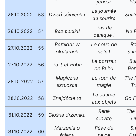
joueur
Pl
La journée
26.10.2022
53
Dzień uśmiechu
Smil
du sourire
Pas de
26.10.2022
54
Bez paniki!
No P
panique !
Pomidor w
Le coup de
Ro
27.10.2022
55
okularach
soleil
Sun
Le portrait
Bu
27.10.2022
56
Portret Bubu
de Bubu
Por
Magiczna
Le tour de
The 
28.10.2022
57
sztuczka
magie
Tr
La course
28.10.2022
58
Znajdźcie to
Go Fi
aux objets
René
The
31.10.2022
59
Głośna drzemka
s’invite
O
Marzenia o
Rêve de
S
31.10.2022
60
śniegu
neige
Dr