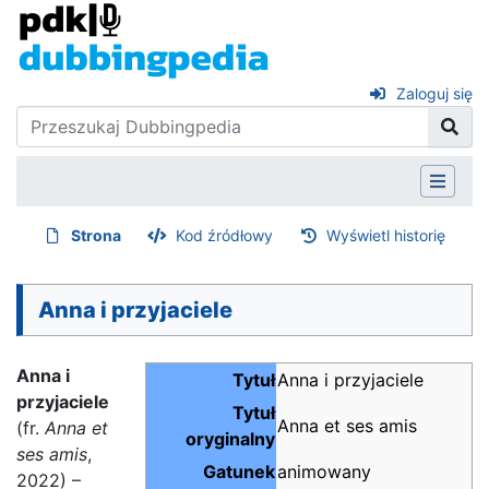
Zaloguj się
Strona
Kod źródłowy
Wyświetl historię
Anna i przyjaciele
Anna i
Tytuł
Anna i przyjaciele
przyjaciele
Tytuł
Anna et ses amis
(fr.
Anna et
oryginalny
ses amis
,
Gatunek
animowany
2022) –