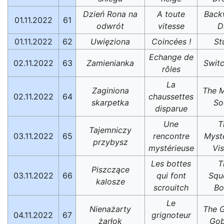
Dzień Rona na
A toute
Back
01.11.2022
61
odwrót
vitesse
D
01.11.2022
62
Uwięziona
Coincées !
St
Echange de
02.11.2022
63
Zamienianka
Swit
rôles
La
Zaginiona
The M
02.11.2022
64
chaussettes
skarpetka
So
disparue
Une
T
Tajemniczy
03.11.2022
65
rencontre
Myst
przybysz
mystérieuse
Vis
Les bottes
T
Piszczące
03.11.2022
66
qui font
Squ
kalosze
scrouitch
Bo
Le
Nienażarty
The 
04.11.2022
67
grignoteur
żarłok
Gob