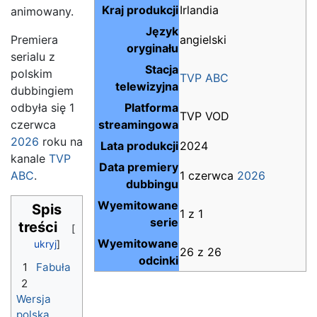
Kraj produkcji
Irlandia
animowany.
Język
Premiera
angielski
oryginału
serialu z
Stacja
polskim
TVP ABC
telewizyjna
dubbingiem
odbyła się 1
Platforma
TVP VOD
czerwca
streamingowa
2026
roku na
Lata produkcji
2024
kanale
TVP
Data premiery
ABC
.
1 czerwca
2026
dubbingu
Wyemitowane
Spis
1 z 1
serie
treści
Wyemitowane
26 z 26
odcinki
1
Fabuła
2
Wersja
polska