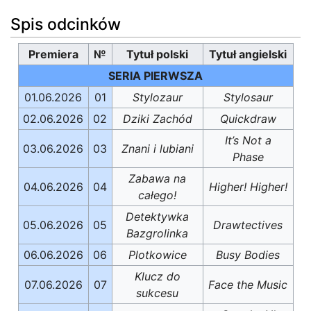
Spis odcinków
Premiera
№
Tytuł polski
Tytuł angielski
SERIA PIERWSZA
01.06.2026
01
Stylozaur
Stylosaur
02.06.2026
02
Dziki Zachód
Quickdraw
It’s Not a
03.06.2026
03
Znani i lubiani
Phase
Zabawa na
04.06.2026
04
Higher! Higher!
całego!
Detektywka
05.06.2026
05
Drawtectives
Bazgrolinka
06.06.2026
06
Plotkowice
Busy Bodies
Klucz do
07.06.2026
07
Face the Music
sukcesu