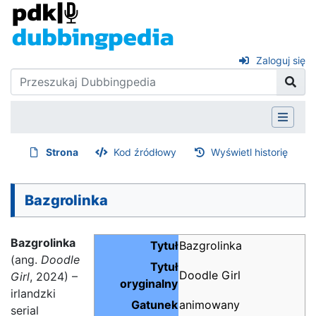
Zaloguj się
Strona
Kod źródłowy
Wyświetl historię
Bazgrolinka
Bazgrolinka
Tytuł
Bazgrolinka
(ang.
Doodle
Tytuł
Doodle Girl
Girl
, 2024) –
oryginalny
irlandzki
Gatunek
animowany
serial