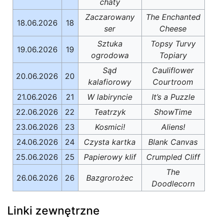
chaty
Zaczarowany
The Enchanted
18.06.2026
18
ser
Cheese
Sztuka
Topsy Turvy
19.06.2026
19
ogrodowa
Topiary
Sąd
Cauliflower
20.06.2026
20
kalafiorowy
Courtroom
21.06.2026
21
W labiryncie
It’s a Puzzle
22.06.2026
22
Teatrzyk
ShowTime
23.06.2026
23
Kosmici!
Aliens!
24.06.2026
24
Czysta kartka
Blank Canvas
25.06.2026
25
Papierowy klif
Crumpled Cliff
The
26.06.2026
26
Bazgrorożec
Doodlecorn
Linki zewnętrzne