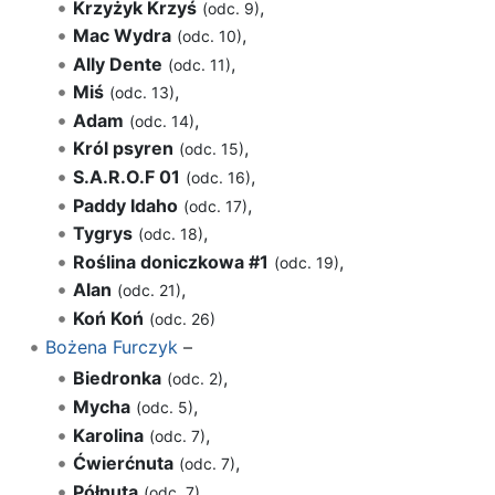
Krzyżyk Krzyś
,
(odc. 9)
Mac Wydra
,
(odc. 10)
Ally Dente
,
(odc. 11)
Miś
,
(odc. 13)
Adam
,
(odc. 14)
Król psyren
,
(odc. 15)
S.A.R.O.F 01
,
(odc. 16)
Paddy Idaho
,
(odc. 17)
Tygrys
,
(odc. 18)
Roślina doniczkowa #1
,
(odc. 19)
Alan
,
(odc. 21)
Koń Koń
(odc. 26)
Bożena Furczyk
–
Biedronka
,
(odc. 2)
Mycha
,
(odc. 5)
Karolina
,
(odc. 7)
Ćwierćnuta
,
(odc. 7)
Półnuta
,
(odc. 7)