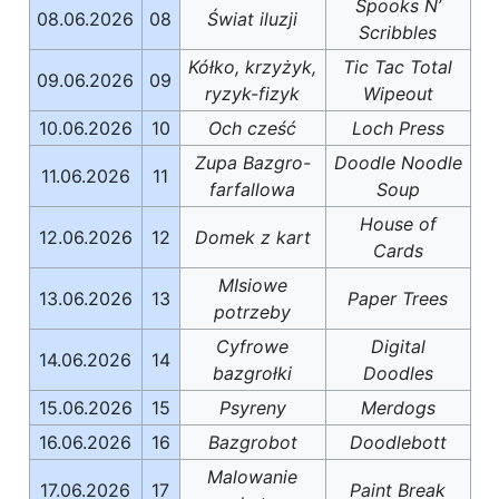
Spooks N’
08.06.2026
08
Świat iluzji
Scribbles
Kółko, krzyżyk,
Tic Tac Total
09.06.2026
09
ryzyk-fizyk
Wipeout
10.06.2026
10
Och cześć
Loch Press
Zupa Bazgro-
Doodle Noodle
11.06.2026
11
farfallowa
Soup
House of
12.06.2026
12
Domek z kart
Cards
MIsiowe
13.06.2026
13
Paper Trees
potrzeby
Cyfrowe
Digital
14.06.2026
14
bazgrołki
Doodles
15.06.2026
15
Psyreny
Merdogs
16.06.2026
16
Bazgrobot
Doodlebott
Malowanie
17.06.2026
17
Paint Break