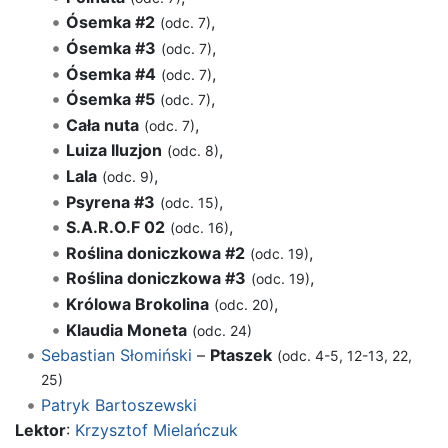
Ósemka #2
,
(odc. 7)
Ósemka #3
,
(odc. 7)
Ósemka #4
,
(odc. 7)
Ósemka #5
,
(odc. 7)
Cała nuta
,
(odc. 7)
Luiza Iluzjon
,
(odc. 8)
Lala
,
(odc. 9)
Psyrena #3
,
(odc. 15)
S.A.R.O.F 02
,
(odc. 16)
Roślina doniczkowa #2
,
(odc. 19)
Roślina doniczkowa #3
,
(odc. 19)
Królowa Brokolina
,
(odc. 20)
Klaudia Moneta
(odc. 24)
Sebastian Słomiński
–
Ptaszek
(odc. 4-5, 12-13, 22,
25)
Patryk Bartoszewski
Lektor
:
Krzysztof Mielańczuk