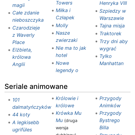
Towers
Henryka VIII
magii
Miłka i
Szpiedzy w
Całe zdanie
Człapek
Warszawie
nieboszczyka
Molly
Tajna misja
Czarodzieje
Nasze
Traktorek
z Waverly
zwierzaki
Trzy dni aby
Place
Nie ma to jak
wygrać
Elżbieta,
hotel
Tylko
królowa
Nowe
Manhattan
Anglii
legendy o
Seriale animowane
Królowie i
Przygody
101
królowe
Animków
dalmatyńczyków
Krówka Mu
Przygody
44 koty
Mu
Bystrego
(druga
A legkisebb
Billa
wersja
ugrifüles
dubbingu)