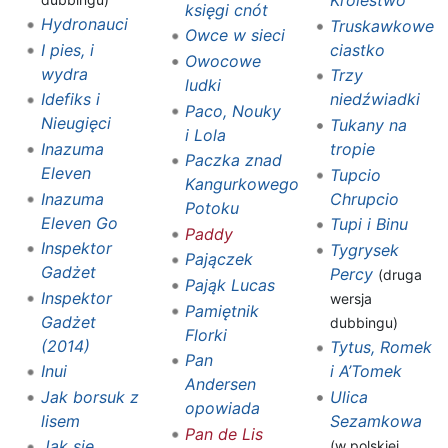
Królestwo
księgi cnót
Hydronauci
Truskawkowe
Owce w sieci
I pies, i
ciastko
Owocowe
wydra
Trzy
ludki
Idefiks i
niedźwiadki
Paco, Nouky
Nieugięci
Tukany na
i Lola
Inazuma
tropie
Paczka znad
Eleven
Tupcio
Kangurkowego
Inazuma
Chrupcio
Potoku
Eleven Go
Tupi i Binu
Paddy
Inspektor
Tygrysek
Pajączek
Gadżet
Percy
(druga
Pająk Lucas
Inspektor
wersja
Pamiętnik
Gadżet
dubbingu)
Florki
(2014)
Tytus, Romek
Pan
Inui
i A’Tomek
Andersen
Jak borsuk z
Ulica
opowiada
lisem
Sezamkowa
Pan de Lis
Jak się
(w polskiej