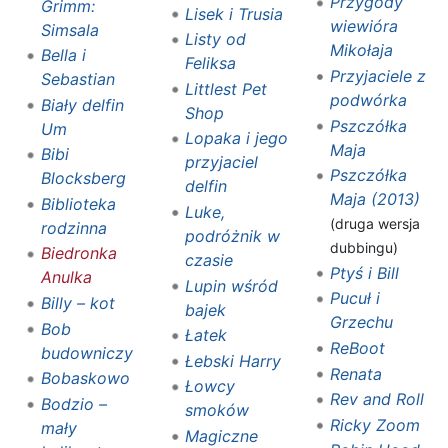
Przygody
Grimm:
Lisek i Trusia
wiewióra
Simsala
Listy od
Mikołaja
Bella i
Feliksa
Przyjaciele z
Sebastian
Littlest Pet
podwórka
Biały delfin
Shop
Pszczółka
Um
Lopaka i jego
Maja
Bibi
przyjaciel
Pszczółka
Blocksberg
delfin
Maja (2013)
Biblioteka
Luke,
(druga wersja
rodzinna
podróżnik w
dubbingu)
Biedronka
czasie
Ptyś i Bill
Anulka
Lupin wśród
Pucuł i
Billy – kot
bajek
Grzechu
Bob
Łatek
ReBoot
budowniczy
Łebski Harry
Renata
Bobaskowo
Łowcy
Rev and Roll‎
Bodzio –
smoków
Ricky Zoom‎‎
mały
Magiczne