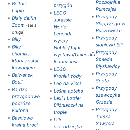
Rozbójnika
Belfort i
przygód
Rumcajsa
Lupin
LEGO
Przygody
Biały delfin
Jurassic
Skippy’ego w
Zoom
(seria
World:
Buszowisku
druga)
Legenda
Przygody
Billy
wyspy
słoniczki Elli
Billy –
Nublar‎
/
Tajna
Przygody
chomik,
wystawa
/
Ucieczka
Speeda
który został
Indominusa
Błyskawicy
kowbojem
LEGO:
Przygody
Bałwanek
Kroniki Yody
Spota
Bouli
Leo da Vinci
Przygody
Bardzo
Leśna apteka
szewczyka
przygodowe
Lexi i Lottie:
Grzesia
podróże
Bliźniaczki na
Przygody
Kulfona
tropie
Tomka
Baśniowa
Lilli
Sawyera
kraina braci
czarodziejka