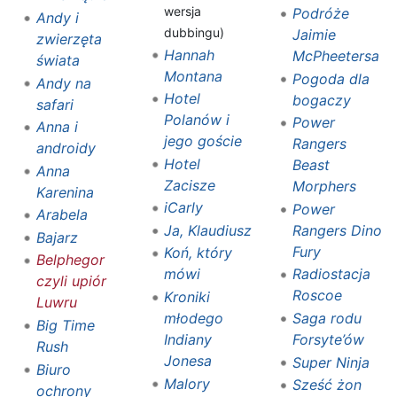
wersja
Podróże
Andy i
dubbingu)
Jaimie
zwierzęta
Hannah
McPheetersa
świata
Montana
Pogoda dla
Andy na
Hotel
bogaczy
safari
Polanów i
Power
Anna i
jego goście
Rangers
androidy
Hotel
Beast
Anna
Zacisze
Morphers
Karenina
iCarly
Power
Arabela
Ja, Klaudiusz
Rangers Dino
Bajarz
Fury
Koń, który
Belphegor
mówi
Radiostacja
czyli upiór
Roscoe
Kroniki
Luwru
młodego
Saga rodu
Big Time
Indiany
Forsyte’ów
Rush
Jonesa
Super Ninja
Biuro
Malory
Sześć żon
ochrony