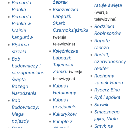
żebrak
Bernard i
ratuje święta
Księżniczka
Bianka
(wersja
Łabędzi:
Bernard i
telewizyjna)
Skarb
Bianka w
Rodzinka
Czarnoksiężnika
krainie
Robinsonów
kangurów
(wersja
Rogate
telewizyjna)
Błękitna
ranczo
Księżniczka
strzała
Rudolf,
Łabędzi:
Bob
czerwononosy
Tajemnica
budowniczy i
renifer
Zamku
(wersja
niezapomniane
Ruchomy
telewizyjna)
święta
zamek Hauru
Kubuś i
Bożego
Rycerz Binu
Hefalumpy
Narodzenia
Ryś i spółka
Kubuś i
Bob
Słowik
przyjaciele
Budowniczy:
Smacznego
Kukuryków
Mega
jajka, Violu
pojazdy
Kumple z
Smyk na