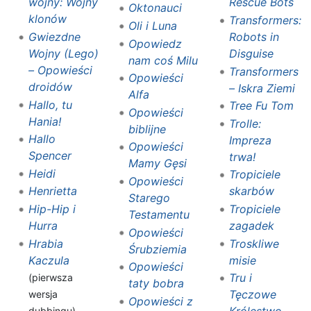
wojny: Wojny
Rescue Bots
Oktonauci
klonów
Transformers:
Oli i Luna
Gwiezdne
Robots in
Opowiedz
Wojny (Lego)
Disguise
nam coś Milu
– Opowieści
Transformers
Opowieści
droidów
– Iskra Ziemi
Alfa
Hallo, tu
Tree Fu Tom
Opowieści
Hania!
Trolle:
biblijne
Hallo
Impreza
Opowieści
Spencer
trwa!
Mamy Gęsi
Heidi
Tropiciele
Opowieści
Henrietta
skarbów
Starego
Hip-Hip i
Tropiciele
Testamentu
Hurra
zagadek
Opowieści
Hrabia
Troskliwe
Śrubziemia
Kaczula
misie
Opowieści
Tru i
(pierwsza
taty bobra
Tęczowe
wersja
Opowieści z
dubbingu)