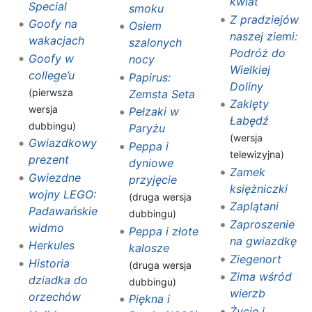
kwiat
Special
smoku
Z pradziejów
Goofy na
Osiem
naszej ziemi:
wakacjach
szalonych
Podróż do
Goofy w
nocy
Wielkiej
college’u
Papirus:
Doliny
(pierwsza
Zemsta Seta
Zaklęty
wersja
Pełzaki w
Łabędź
dubbingu)
Paryżu
(wersja
Gwiazdkowy
Peppa i
telewizyjna)
prezent
dyniowe
Zamek
Gwiezdne
przyjęcie
księżniczki
wojny LEGO:
(druga wersja
Zaplątani
Padawańskie
dubbingu)
Zaproszenie
widmo
Peppa i złote
na gwiazdkę
Herkules
kalosze
Ziegenort
Historia
(druga wersja
Zima wśród
dziadka do
dubbingu)
wierzb
orzechów
Piękna i
Życie i