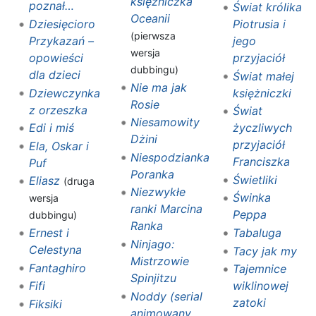
księżniczka
poznał…
Świat królika
Oceanii
Dziesięcioro
Piotrusia i
(pierwsza
Przykazań –
jego
wersja
opowieści
przyjaciół
dubbingu)
dla dzieci
Świat małej
Nie ma jak
Dziewczynka
księżniczki
Rosie
z orzeszka
Świat
Niesamowity
Edi i miś
życzliwych
Dżini
przyjaciół
Ela, Oskar i
Niespodzianka
Franciszka
Puf
Poranka
Świetliki
Eliasz
(druga
Niezwykłe
Świnka
wersja
ranki Marcina
Peppa
dubbingu)
Ranka
Ernest i
Tabaluga
Ninjago:
Celestyna
Tacy jak my
Mistrzowie
Fantaghiro
Tajemnice
Spinjitzu
Fifi
wiklinowej
Noddy (serial
zatoki
Fiksiki
animowany