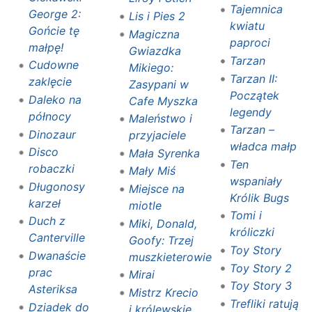
Tajemnica
George 2:
Lis i Pies 2
kwiatu
Gońcie tę
Magiczna
paproci
małpę!
Gwiazdka
Tarzan
Cudowne
Mikiego:
Tarzan II:
zaklęcie
Zasypani w
Początek
Daleko na
Cafe Myszka
legendy
północy
Maleństwo i
Tarzan –
Dinozaur
przyjaciele
władca małp
Disco
Mała Syrenka
Ten
robaczki
Mały Miś
wspaniały
Długonosy
Miejsce na
Królik Bugs
karzeł
miotle
Tomi i
Duch z
Miki, Donald,
króliczki
Canterville
Goofy: Trzej
Toy Story
Dwanaście
muszkieterowie
Toy Story 2
prac
Mirai
Toy Story 3
Asteriksa
Mistrz Krecio
Trefliki ratują
Dziadek do
i królewskie