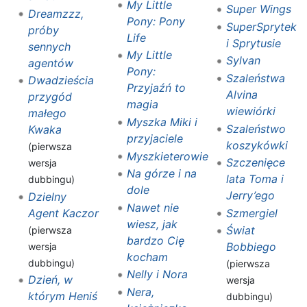
My Little
Super Wings
Dreamzzz,
Pony: Pony
SuperSprytek
próby
Life
i Sprytusie
sennych
My Little
Sylvan
agentów
Pony:
Szaleństwa
Dwadzieścia
Przyjaźń to
Alvina
przygód
magia
wiewiórki
małego
Myszka Miki i
Szaleństwo
Kwaka
przyjaciele
koszykówki
(pierwsza
Myszkieterowie
Szczenięce
wersja
Na górze i na
lata Toma i
dubbingu)
dole
Jerry’ego
Dzielny
Nawet nie
Agent Kaczor
Szmergiel
wiesz, jak
Świat
(pierwsza
bardzo Cię
Bobbiego
wersja
kocham
dubbingu)
(pierwsza
Nelly i Nora
Dzień, w
wersja
Nera,
którym Heniś
dubbingu)