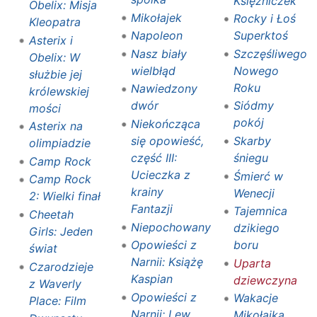
Księżniczek
Obelix: Misja
Mikołajek
Rocky i Łoś
Kleopatra
Napoleon
Superktoś
Asterix i
Nasz biały
Szczęśliwego
Obelix: W
wielbłąd
Nowego
służbie jej
Roku
Nawiedzony
królewskiej
dwór
Siódmy
mości
pokój
Niekończąca
Asterix na
się opowieść,
Skarby
olimpiadzie
część III:
śniegu
Camp Rock
Ucieczka z
Śmierć w
Camp Rock
krainy
Wenecji
2: Wielki finał
Fantazji
Tajemnica
Cheetah
Niepochowany
dzikiego
Girls: Jeden
Opowieści z
boru
świat
Narnii: Książę
Uparta
Czarodzieje
Kaspian
dziewczyna
z Waverly
Opowieści z
Wakacje
Place: Film
Narnii: Lew,
Mikołajka