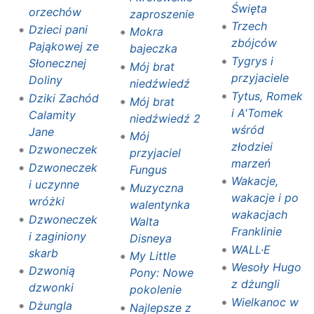
Święta
orzechów
zaproszenie
Trzech
Dzieci pani
Mokra
zbójców
Pająkowej ze
bajeczka
Tygrys i
Słonecznej
Mój brat
przyjaciele
Doliny
niedźwiedź
Tytus, Romek
Dziki Zachód
Mój brat
i A'Tomek
Calamity
niedźwiedź 2
wśród
Jane
Mój
złodziei
Dzwoneczek
przyjaciel
marzeń
Dzwoneczek
Fungus
Wakacje,
i uczynne
Muzyczna
wakacje i po
wróżki
walentynka
wakacjach
Dzwoneczek
Walta
Franklinie
i zaginiony
Disneya
WALL·E
skarb
My Little
Wesoły Hugo
Dzwonią
Pony: Nowe
z dżungli
dzwonki
pokolenie
Wielkanoc w
Dżungla
Najlepsze z