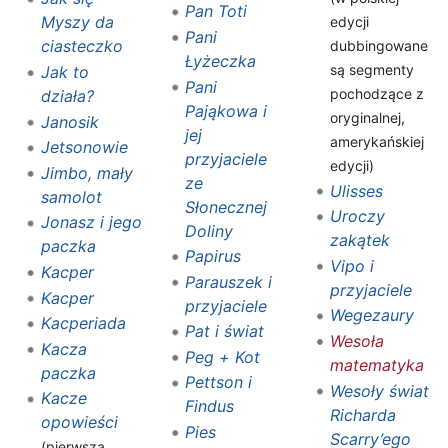
Pan Toti
Myszy da
edycji
Pani
ciasteczko
dubbingowane
Łyżeczka
są segmenty
Jak to
Pani
pochodzące z
działa?
Pająkowa i
oryginalnej,
Janosik
jej
amerykańskiej
Jetsonowie
przyjaciele
edycji)
Jimbo, mały
ze
Ulisses
samolot
Słonecznej
Uroczy
Jonasz i jego
Doliny
zakątek
paczka
Papirus
Vipo i
Kacper
Parauszek i
przyjaciele
Kacper
przyjaciele
Wegezaury
Kacperiada
Pat i świat
Wesoła
Kacza
Peg + Kot
matematyka
paczka
Pettson i
Wesoły świat
Kacze
Findus
Richarda
opowieści
Pies
Scarry’ego
(pierwsza