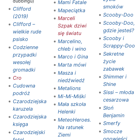
dubbingu)
Mami Fatale
smoków
Clifford
Mapeciątka
Scooby-Doo
(2019)
Marceli
Scooby-Doo,
Clifford –
Szpak dziwi
gdzie jesteś?
wielkie rude
się światu
Scooby i
psisko
Marcelino,
Scrappy-Doo
Codzienne
chleb i wino
Sekretne
przypadki
Marco i Gina
życie
wesołej
Marta mówi
zabawek
gromadki
Masza i
Shimmer i
Cro
niedźwiedź
Shine
Cudowna
Metalions
Sissi – młoda
podróż
Mi-Mi-Miśki
cesarzowa
Czarodziejska
Mała szkoła
Słoń
karuzela
Helenki
Benjamin
Czarodziejska
MeteoHeroes.
Smerfy
księga
Na ratunek
Smocze
Czarodziejski
Ziemi
opowieści
fotel