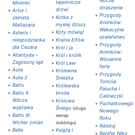
Nocne
tajemnicze
Minimki
straszenie
drzwi
Artur i
Przygody
Kotka z
zemsta
Animków:
mysiej dziury
Maltazara
Wakacyjne
Koty mówią!
Asterix i
szaleństwo
Kraina Elfów
niespodzianka
Przygody
dla Cezara
Król i ja
Animków:
Atlantyda –
Król i królik
Wiosenne
Zaginiony ląd
Król Lew
ferie
Auta
Królewna
Przygody
Auta 2
Śnieżka
Tomcia
Balto
Królewska
Palucha i
broda
Balto II:
Calineczki
Wilcza
Królowa
Puchatkowego
wyprawa
Śniegu
(druga
Nowego
Balto III:
wersja
Roku
Wicher zmian
dubbingu)
Ratatuj
Książę i
Belle
Renifer Niko