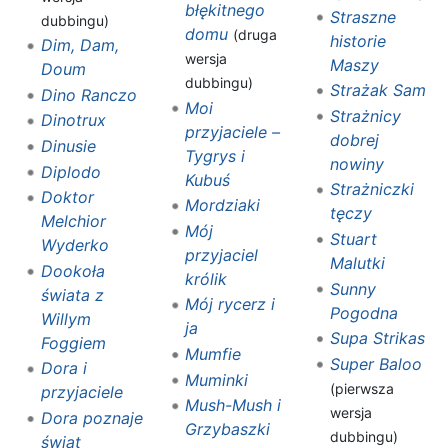
błękitnego
Straszne
dubbingu)
domu
(druga
historie
Dim, Dam,
wersja
Maszy
Doum
dubbingu)
Strażak Sam
Dino Ranczo
Moi
Strażnicy
Dinotrux‎
przyjaciele –
dobrej
Dinusie
Tygrys i
nowiny
Diplodo
Kubuś
Strażniczki
Doktor
Mordziaki
tęczy
Melchior
Mój
Stuart
Wyderko
przyjaciel
Malutki
Dookoła
królik
Sunny
świata z
Mój rycerz i
Pogodna
Willym
ja
Supa Strikas
Foggiem
Mumfie
Super Baloo
Dora i
Muminki
(pierwsza
przyjaciele
Mush-Mush i
wersja
Dora poznaje
Grzybaszki
dubbingu)
świat