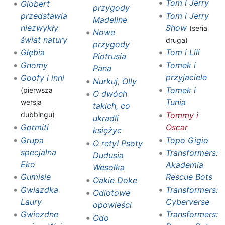
Tom i Jerry
Globert
przygody
przedstawia
Tom i Jerry
Madeline
niezwykły
Show
(seria
Nowe
świat natury
druga)
przygody
Głębia
Tom i Lili
Piotrusia
Gnomy
Tomek i
Pana
przyjaciele
Goofy i inni
Nurkuj, Olly
Tomek i
(pierwsza
O dwóch
Tunia
wersja
takich, co
Tommy i
dubbingu)
ukradli
Gormiti
Oscar
księżyc
Grupa
Topo Gigio
O rety! Psoty
specjalna
Transformers:
Dudusia
Eko
Akademia
Wesołka
Gumisie
Rescue Bots
Oakie Doke
Gwiazdka
Transformers:
Odlotowe
Laury
Cyberverse
opowieści
Gwiezdne
Transformers:
Odo