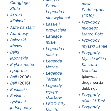
Okrągłego
misia
Panda:
Stołu
Paddingtona
Legenda o
Artur i
(2019)
niezwykłości
Minimki
Przygody
Lassie i
Auta na start
młodego
przyjaciele
Autobusy
Marco Polo
Latające
Bajeczki
Przygody
misie
Maszy
myszki Jamie
Legenda i
Bajki
Przygody
nauka
japońskie
Myszki Miki i
Legenda
Bajki z mchu
Kaczora
Nezha
i paproci
Donalda
Legenda
Bali
(2006)
(pierwsza i
Tarzana
druga wersja
Bali
(2016)
Legendy
dubbingu)
Banialuki
wyspy
Przygody
Baśnie z
skarbów
ośliczki Tosi
tysiąca i
LEGO City:
Przygody
jednej nocy
Miasto