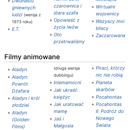
Dwunastu
czarownica i
Wirtualni
gniewnych
stara szafa
wojownicy
ludzi
(wersja z
Opowieść z
Wszyscy moi
1973 roku)
życia lwów
bliscy
E.T.
Oto
Zaczarowana
przetrwaliśmy
Filmy animowane
Piraci, którzy
(druga wersja
Aladyn
nic nie robią
dubbingu)
Aladyn:
Iniemamocni
Planeta
Powrót
skarbów
Jak ukraść
Dżafara
księżyc
Pocahontas
Aladyn i król
Jak uratować
Pocahontas
złodziei
mamę
II: Podróż do
Aladyn
Nowego
Jaś i
(Golden
Świata
Małgosia
Films)