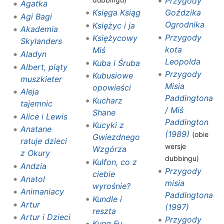
Przygody
Agatka
Księga Ksiąg
Goździka
Agi Bagi
Ogrodnika
Księżyc i ja
Akademia
Przygody
Księżycowy
Skylanders
kota
Miś
Aladyn
Leopolda
Kuba i Śruba
Albert, piąty
Przygody
Kubusiowe
muszkieter
Misia
opowieści
Aleja
Paddingtona
Kucharz
tajemnic
/ Miś
Shane
Alice i Lewis
Paddington
Kucyki z
Anatane
(1989)
(obie
Gwiezdnego
ratuje dzieci
wersje
Wzgórza
z Okury
dubbingu)
Kulfon, co z
Andzia
Przygody
ciebie
Anatol
misia
wyrośnie?‎
Animaniacy
Paddingtona
Kundle i
Artur
(1997)
reszta‎
Artur i Dzieci
Przygody
Kung Fu