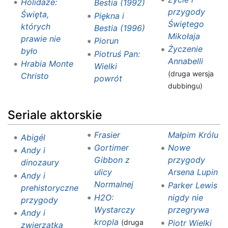
Holidaze:
Bestia (1992)
przygody
Święta,
Piękna i
Świętego
których
Bestia (1996)
Mikołaja
prawie nie
Piorun
Życzenie
było
Piotruś Pan:
Annabelli
Hrabia Monte
Wielki
(druga wersja
Christo
powrót
dubbingu)
Seriale aktorskie
Frasier
Małpim Królu
Abigél
Gortimer
Nowe
Andy i
Gibbon z
przygody
dinozaury
ulicy
Arsena Lupin
Andy i
Normalnej
Parker Lewis
prehistoryczne
H2O:
nigdy nie
przygody
Wystarczy
przegrywa
Andy i
kropla
Piotr Wielki
(druga
zwierzątka