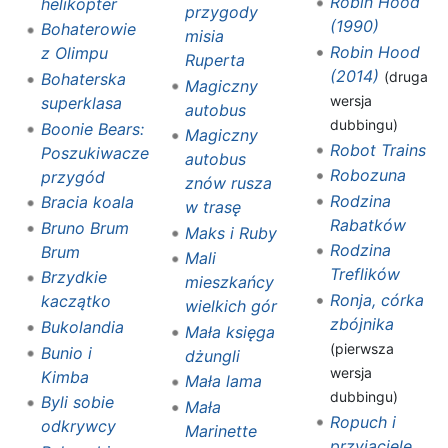
Robin Hood
helikopter
przygody
(1990)
Bohaterowie
misia
Robin Hood
z Olimpu
Ruperta
(2014)
(druga
Bohaterska
Magiczny
wersja
superklasa
autobus
dubbingu)
Boonie Bears:
Magiczny
Robot Trains
Poszukiwacze
autobus
Robozuna
przygód
znów rusza
Rodzina
Bracia koala
w trasę
Rabatków
Bruno Brum
Maks i Ruby
Rodzina
Brum
Mali
Treflików
Brzydkie
mieszkańcy
Ronja, córka
kaczątko
wielkich gór
zbójnika
Bukolandia
Mała księga
(pierwsza
Bunio i
dżungli
wersja
Kimba
Mała lama
dubbingu)
Byli sobie
Mała
Ropuch i
odkrywcy
Marinette
przyjaciele