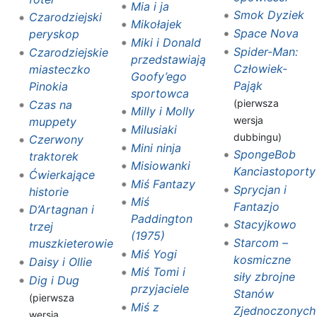
Mia i ja‎
Smok Dyziek
Czarodziejski
Mikołajek
Space Nova
peryskop
Miki i Donald
Spider-Man:
Czarodziejskie
przedstawiają
Człowiek-
miasteczko
Goofy’ego
Pająk
Pinokia
sportowca
(pierwsza
Czas na
Milly i Molly
wersja
muppety
Milusiaki
dubbingu)
Czerwony
Mini ninja
SpongeBob
traktorek
Misiowanki
Kanciastoporty
Ćwierkające
Miś Fantazy
Sprycjan i
historie
Miś
Fantazjo
D’Artagnan i
Paddington
Stacyjkowo
trzej
(1975)
Starcom –
muszkieterowie
Miś Yogi
kosmiczne
Daisy i Ollie‎‎
Miś Tomi i
siły zbrojne
Dig i Dug
przyjaciele
Stanów
(pierwsza
Miś z
Zjednoczonych
wersja