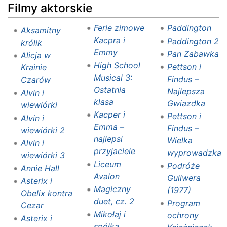
Filmy aktorskie
Ferie zimowe
Paddington
Aksamitny
Kacpra i
Paddington 2
królik
Emmy
Pan Zabawka
Alicja w
High School
Pettson i
Krainie
Musical 3:
Findus –
Czarów
Ostatnia
Najlepsza
Alvin i
klasa
Gwiazdka
wiewiórki
Kacper i
Pettson i
Alvin i
Emma –
Findus –
wiewiórki 2
najlepsi
Wielka
Alvin i
przyjaciele
wyprowadzka
wiewiórki 3
Liceum
Podróże
Annie Hall
Avalon
Guliwera
Asterix i
Magiczny
(1977)
Obelix kontra
duet, cz. 2
Program
Cezar
Mikołaj i
ochrony
Asterix i
spółka