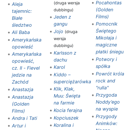
Pocahontas
(druga wersja
Aleja
(Golden
dubbingu)
tajemnic:
Films)
Jeden z
Białe
gangu
Pomocnik
śledztwo
Świętego
Jojo
(druga
Ali Baba
Mikołaja i
wersja
Amerykańska
magiczne
dubbingu)
opowieść
płatki śniegu
Karlsson z
Amerykańska
Potwory i
dachu
opowieść,
spółka
Karol
cz. II - Fievel
Powrót króla
Kiddo –
jedzie na
rock and
superciężarówka
Zachód
"rulla"
Klik, Klak,
Anastazja
Przygoda
Muu: Święta
Anastazja
Noddy’ego
na farmie
(Golden
na wyspie
Kocia ferajna
Films)
Przygody
Kopciuszek
Andra i Tati
Animków:
Koralina i
Artur i