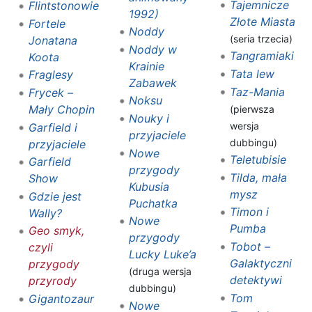
Tajemnicze
Flintstonowie
1992)
Złote Miasta
Fortele
Noddy
(seria trzecia)
Jonatana
Noddy w
Tangramiaki
Koota
Krainie
Tata lew
Fraglesy
Zabawek
Taz-Mania
Frycek –
Noksu
Mały Chopin
(pierwsza
Nouky i
wersja
Garfield i
przyjaciele
dubbingu)
przyjaciele
Nowe
Teletubisie
Garfield
przygody
Tilda, mała
Show
Kubusia
mysz
Gdzie jest
Puchatka
Timon i
Wally?
Nowe
Pumba
Geo smyk,
przygody
Tobot –
czyli
Lucky Luke’a
Galaktyczni
przygody
(druga wersja
detektywi
przyrody
dubbingu)
Tom
Gigantozaur
Nowe