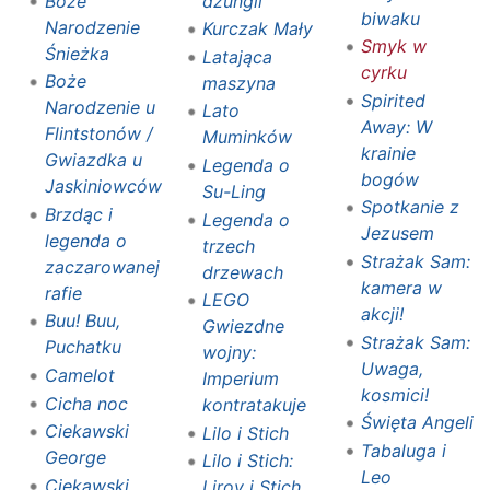
dżungli
Boże
biwaku
Narodzenie
Kurczak Mały
Smyk w
Śnieżka
Latająca
cyrku
Boże
maszyna
Spirited
Narodzenie u
Lato
Away: W
Flintstonów /
Muminków
krainie
Gwiazdka u
Legenda o
bogów
Jaskiniowców
Su-Ling
Spotkanie z
Brzdąc i
Legenda o
Jezusem
legenda o
trzech
Strażak Sam:
zaczarowanej
drzewach
kamera w
rafie
LEGO
akcji!
Buu! Buu,
Gwiezdne
Strażak Sam:
Puchatku
wojny:
Uwaga,
Camelot
Imperium
kosmici!
Cicha noc
kontratakuje
Święta Angeli
Ciekawski
Lilo i Stich
Tabaluga i
George
Lilo i Stich:
Leo
Ciekawski
Liroy i Stich