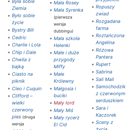
Była sobie
Mała Rosey
Ropuszy
Ziemia
Mała Syrenka
zwiad
Było sobie
(pierwsza
Rozgadana
życie
wersja
farma
Bystry Bill
dubbingu)
Roztańczona
Cedric
Mała szkoła
Angelina
Charlie i Lola
Helenki
Różowa
Chip i Dale
Małe i duże
Pantera
Chwila z
przygody
Rupert
bajką
Miffy
Sabrina
Ciasto na
Małe
Sali Mali
piknik
Królewny
Samochodzik
Cleo i Cuquin
Małgosia i
z czerwonym
buciki
Clifford –
serduszkiem
wielki
Mały lord
Sara i
czerwony
Mały Miś
Kaczorek
pies
(druga
Mały rycerz
Sceny z
wersja
El Cid
życia