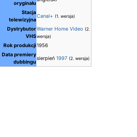
oryginału
Stacja
Canal+
(1. wersja)
telewizyjna
Dystrybutor
Warner Home Video
(2.
VHS
wersja)
Rok produkcji
1956
Data premiery
sierpień
1997
(2. wersja)
dubbingu