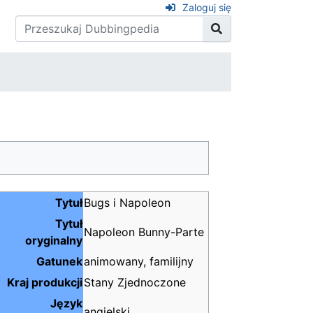
Zaloguj się
Tytuł
Bugs i Napoleon
Tytuł
Napoleon Bunny-Parte
oryginalny
Gatunek
animowany, familijny
Kraj produkcji
Stany Zjednoczone
Język
angielski