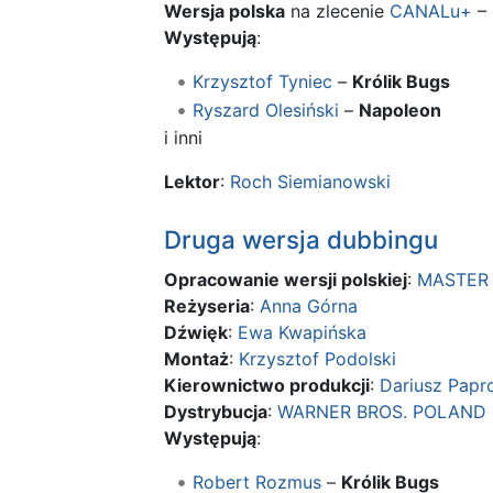
Wersja polska
na zlecenie
CANALu+
–
Występują
:
Krzysztof Tyniec
–
Królik Bugs
Ryszard Olesiński
–
Napoleon
i inni
Lektor
:
Roch Siemianowski
Druga wersja dubbingu
Opracowanie wersji polskiej
:
MASTER 
Reżyseria
:
Anna Górna
Dźwięk
:
Ewa Kwapińska
Montaż
:
Krzysztof Podolski
Kierownictwo produkcji
:
Dariusz Papr
Dystrybucja
:
WARNER BROS. POLAND
Występują
:
Robert Rozmus
–
Królik Bugs