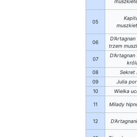
muszkiet
Kapit
05
muszkie
D’Artagnan
06
trzem musz
D’Artagnan
07
król
08
Sekret J
09
Julia po
10
Wielka uc
11
Milady hipn
12
D’Artagnanie