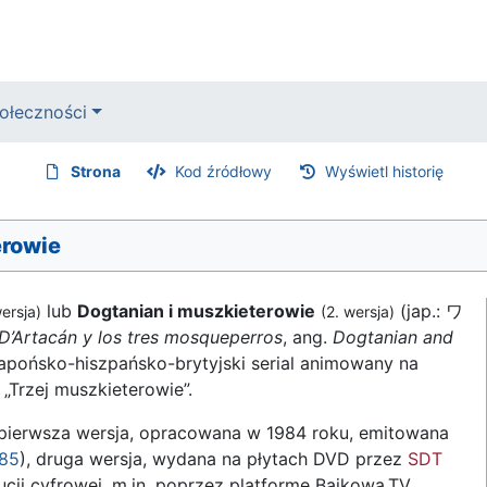
ołeczności
Strona
Kod źródłowy
Wyświetl historię
erowie
lub
Dogtanian i muszkieterowie
(jap.: ワ
wersja)
(2. wersja)
D’Artacán y los tres mosqueperros
, ang.
Dogtanian and
japońsko-hiszpańsko-brytyjski serial animowany na
Trzej muszkieterowie”.
– pierwsza wersja, opracowana w 1984 roku, emitowana
85
), druga wersja, wydana na płytach DVD przez
SDT
cji cyfrowej, m.in. poprzez platformę Bajkowa.TV.