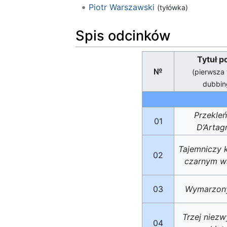
Piotr Warszawski
(tyłówka)
Spis odcinków
Tytuł p
№
(pierwsza 
dubbin
Przekle
01
D’Artag
Tajemniczy 
02
czarnym w
03
Wymarzony
Trzej niezw
04