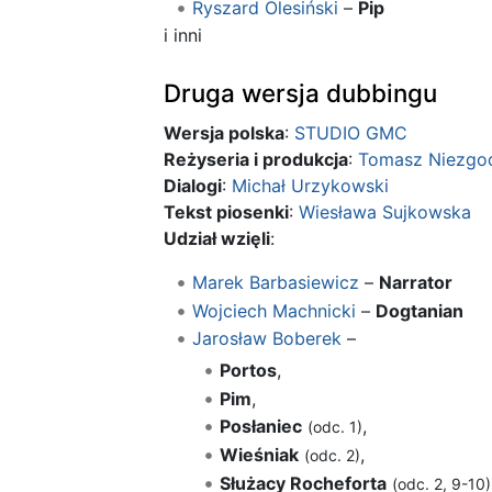
Ryszard Olesiński
–
Pip
i inni
Druga wersja dubbingu
Wersja polska
:
STUDIO GMC
Reżyseria i produkcja
:
Tomasz Niezgo
Dialogi
:
Michał Urzykowski
Tekst piosenki
:
Wiesława Sujkowska
Udział wzięli
:
Marek Barbasiewicz
–
Narrator
Wojciech Machnicki
–
Dogtanian
Jarosław Boberek
–
Portos
,
Pim
,
Posłaniec
,
(odc. 1)
Wieśniak
,
(odc. 2)
Służacy Rocheforta
(odc. 2, 9-10)