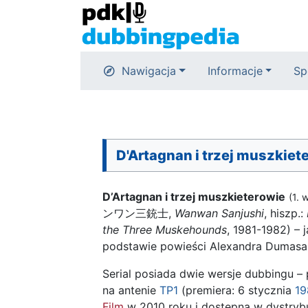
Nawigacja
Informacje
Sp
D'Artagnan i trzej muszkiet
D’Artagnan i trzej muszkieterowie
(1. 
ンワン三銃士,
Wanwan Sanjushi
, hiszp.:
the Three Muskehounds
, 1981-1982) – 
podstawie powieści Alexandra Dumasa „
Serial posiada dwie wersje dubbingu 
na antenie
TP1
(premiera: 6 stycznia
19
Film
w 2010 roku i dostępna w dystrybu