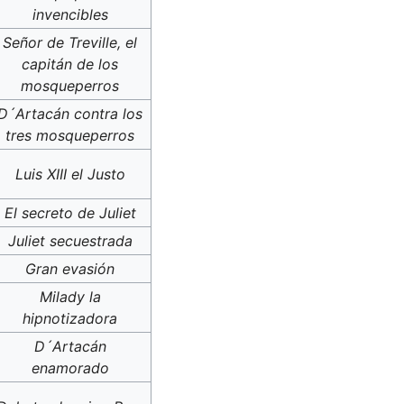
invencibles
Señor de Treville, el
capitán de los
mosqueperros
D´Artacán contra los
tres mosqueperros
Luis XIII el Justo
El secreto de Juliet
Juliet secuestrada
Gran evasión
Milady la
hipnotizadora
D´Artacán
enamorado