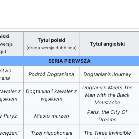
olski
Tytuł polski
Tytuł angielski
wersja
(druga wersja dubbingu)
gu)
SERIA PIERWSZA
ństwo
Podróż Dogtaniana
Dogtanian’s Journey
nana
Dogtanian Meets The
kawaler z
Dogtanian i kawaler z
Man with the Black
ąsikiem
wąsikiem
Moustache
Paris, the City Of
 Paryż
Miasto marzeń
Dreams
yciężeni
Trzej niepokonani
The Three Invincible