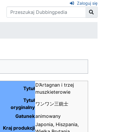
Zaloguj się
D’Artagnan i trzej
Tytuł
muszkieterowie
Tytuł
ワンワン三銃士
oryginalny
Gatunek
animowany
Japonia, Hiszpania,
Kraj produkcji
Wielka Brytania