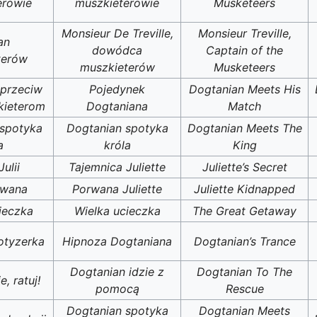
erowie
muszkieterowie
Musketeers
Monsieur De Treville,
Monsieur Treville,
an
dowódca
Captain of the
terów
muszkieterów
Musketeers
 przeciw
Pojedynek
Dogtanian Meets His
kieterom
Dogtaniana
Match
 spotyka
Dogtanian spotyka
Dogtanian Meets The
a
króla
King
ulii
Tajemnica Juliette
Juliette’s Secret
rwana
Porwana Juliette
Juliette Kidnapped
ieczka
Wielka ucieczka
The Great Getaway
otyzerka
Hipnoza Dogtaniana
Dogtanian’s Trance
Dogtanian idzie z
Dogtanian To The
, ratuj!
pomocą
Rescue
Dogtanian spotyka
Dogtanian Meets