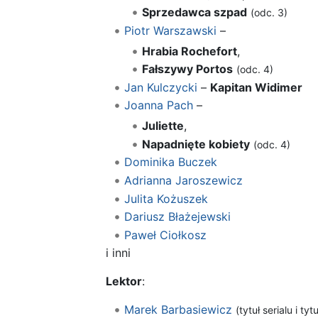
Sprzedawca szpad
(odc. 3)
Piotr Warszawski
–
Hrabia Rochefort
,
Fałszywy Portos
(odc. 4)
Jan Kulczycki
–
Kapitan Widimer
Joanna Pach
–
Juliette
,
Napadnięte kobiety
(odc. 4)
Dominika Buczek
Adrianna Jaroszewicz
Julita Kożuszek
Dariusz Błażejewski
Paweł Ciołkosz
i inni
Lektor
:
Marek Barbasiewicz
(tytuł serialu i ty