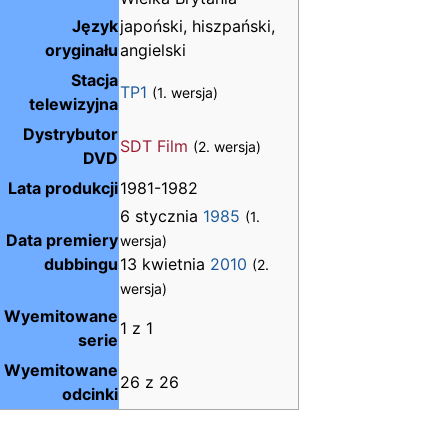
Język
japoński, hiszpański,
oryginału
angielski
Stacja
TP1
(1. wersja)
telewizyjna
Dystrybutor
SDT Film
(2. wersja)
DVD
Lata produkcji
1981-1982
6 stycznia
1985
(1.
Data premiery
wersja)
dubbingu
13 kwietnia
2010
(2.
wersja)
Wyemitowane
1 z 1
serie
Wyemitowane
26 z 26
odcinki