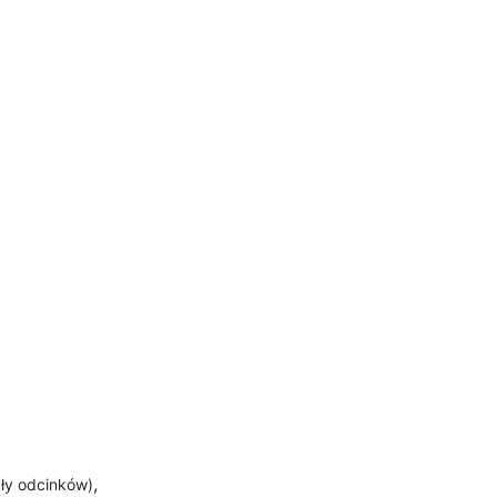
,
tuły odcinków)