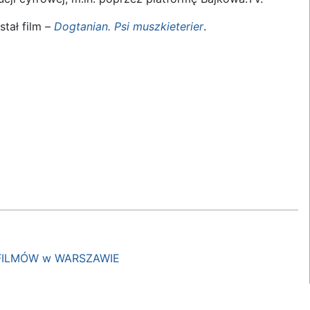
tał film –
Dogtanian. Psi muszkieterier
.
FILMÓW w WARSZAWIE