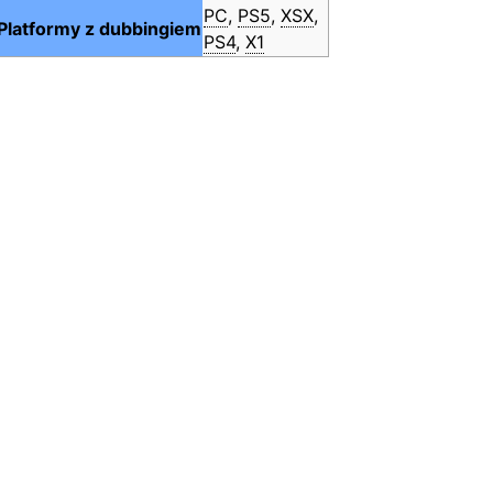
PC
,
PS5
,
XSX
,
Platformy z dubbingiem
PS4
,
X1