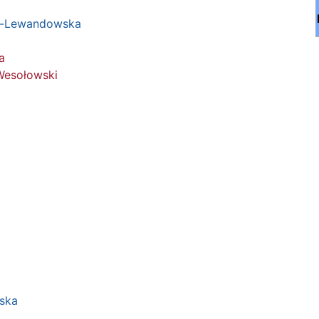
c-Lewandowska
a
Wesołowski
wska