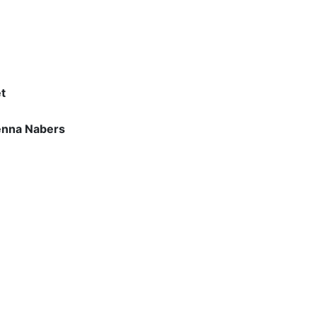
n
t
enna Nabers