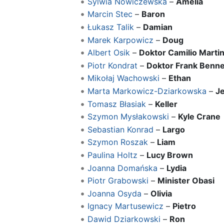
Sylwia Nowiczewska
–
Amelia
Marcin Stec
–
Baron
Łukasz Talik
–
Damian
Marek Karpowicz
–
Doug
Albert Osik
–
Doktor Camilio Marti
Piotr Kondrat
–
Doktor Frank Benne
Mikołaj Wachowski
–
Ethan
Marta Markowicz-Dziarkowska
–
J
Tomasz Błasiak
–
Keller
Szymon Mysłakowski
–
Kyle Crane
Sebastian Konrad
–
Largo
Szymon Roszak
–
Liam
Paulina Holtz
–
Lucy Brown
Joanna Domańska
–
Lydia
Piotr Grabowski
–
Minister Obasi
Joanna Osyda
–
Olivia
Ignacy Martusewicz
–
Pietro
Dawid Dziarkowski
–
Ron