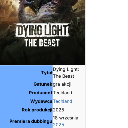
Dying Light:
Tytuł
The Beast
Gatunek
gra akcji
Producent
Techland
Wydawca
Techland
Rok produkcji
2025
18 września
Premiera dubbingu
2025