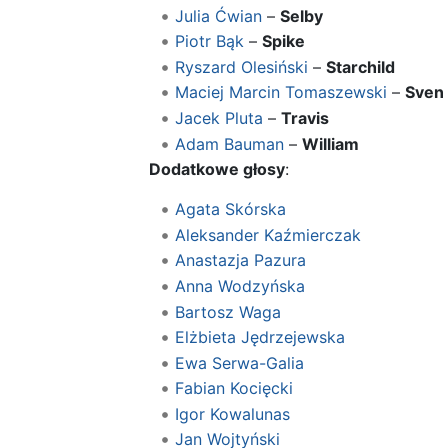
Julia Ćwian
–
Selby
Piotr Bąk
–
Spike
Ryszard Olesiński
–
Starchild
Maciej Marcin Tomaszewski
–
Sven
Jacek Pluta
–
Travis
Adam Bauman
–
William
Dodatkowe głosy
:
Agata Skórska
Aleksander Kaźmierczak
Anastazja Pazura
Anna Wodzyńska
Bartosz Waga
Elżbieta Jędrzejewska
Ewa Serwa-Galia
Fabian Kocięcki
Igor Kowalunas
Jan Wojtyński