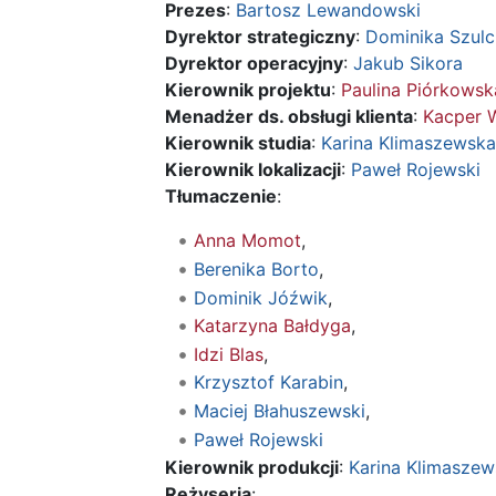
Prezes
:
Bartosz Lewandowski
Dyrektor strategiczny
:
Dominika Szul
Dyrektor operacyjny
:
Jakub Sikora
Kierownik projektu
:
Paulina Piórkowsk
Menadżer ds. obsługi klienta
:
Kacper 
Kierownik studia
:
Karina Klimaszewska
Kierownik lokalizacji
:
Paweł Rojewski
Tłumaczenie
:
Anna Momot
,
Berenika Borto
,
Dominik Jóźwik
,
Katarzyna Bałdyga
,
Idzi Blas
,
Krzysztof Karabin
,
Maciej Błahuszewski
,
Paweł Rojewski
Kierownik produkcji
:
Karina Klimasze
Reżyseria
: