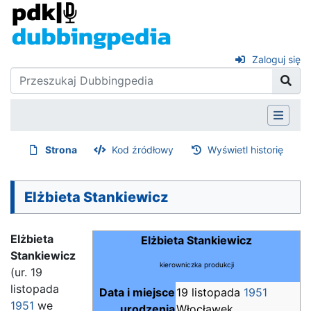
Zaloguj się
Strona
Kod źródłowy
Wyświetl historię
Elżbieta Stankiewicz
Elżbieta
Elżbieta Stankiewicz
Stankiewicz
kierowniczka produkcji
(ur. 19
listopada
Data i miejsce
19 listopada
1951
1951
we
urodzenia
Włocławek