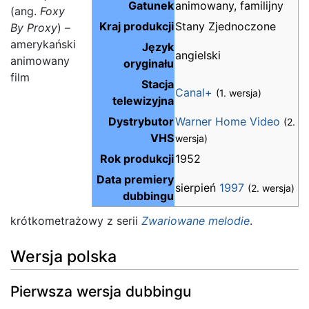
Gatunek
animowany, familijny
(ang.
Foxy
Kraj produkcji
Stany Zjednoczone
By Proxy
) –
amerykański
Język
angielski
animowany
oryginału
film
Stacja
Canal+
(1. wersja)
telewizyjna
Dystrybutor
Warner Home Video
(2.
VHS
wersja)
Rok produkcji
1952
Data premiery
sierpień
1997
(2. wersja)
dubbingu
krótkometrażowy z serii
Zwariowane melodie
.
Wersja polska
Pierwsza wersja dubbingu