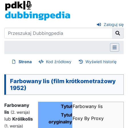
Zaloguj się
Strona
Kod źródłowy
Wyświetl historię
Farbowany lis (film krótkometrażowy
1952)
Farbowany
Tytuł
Farbowany lis
lis
(2. wersja)
Tytuł
Foxy By Proxy
lub
Królikolis
oryginalny
(1. wersja)