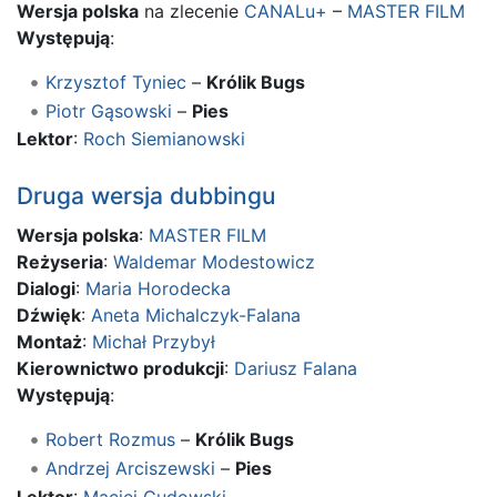
Wersja polska
na zlecenie
CANALu+
–
MASTER FILM
Występują
:
Krzysztof Tyniec
–
Królik Bugs
Piotr Gąsowski
–
Pies
Lektor
:
Roch Siemianowski
Druga wersja dubbingu
Wersja polska
:
MASTER FILM
Reżyseria
:
Waldemar Modestowicz
Dialogi
:
Maria Horodecka
Dźwięk
:
Aneta Michalczyk-Falana
Montaż
:
Michał Przybył
Kierownictwo produkcji
:
Dariusz Falana
Występują
:
Robert Rozmus
–
Królik Bugs
Andrzej Arciszewski
–
Pies
Lektor
:
Maciej Gudowski