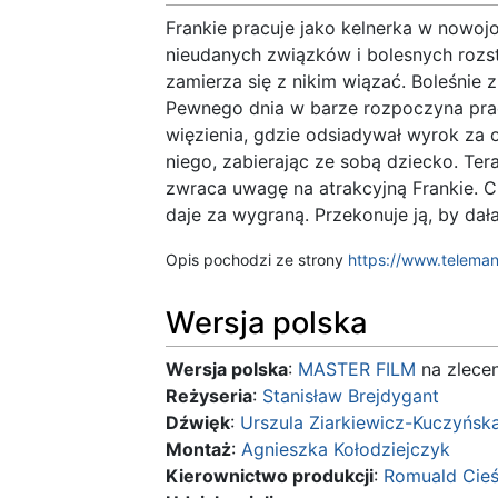
Frankie pracuje jako kelnerka w nowojor
nieudanych związków i bolesnych rozsta
zamierza się z nikim wiązać. Boleśnie z
Pewnego dnia w barze rozpoczyna pra
więzienia, gdzie odsiadywał wyrok za
niego, zabierając ze sobą dziecko. T
zwraca uwagę na atrakcyjną Frankie. Ch
daje za wygraną. Przekonuje ją, by dał
Opis pochodzi ze strony
https://www.teleman
Wersja polska
Wersja polska
:
MASTER FILM
na zlece
Reżyseria
:
Stanisław Brejdygant
Dźwięk
:
Urszula Ziarkiewicz-Kuczyńsk
Montaż
:
Agnieszka Kołodziejczyk
Kierownictwo produkcji
:
Romuald Cieś