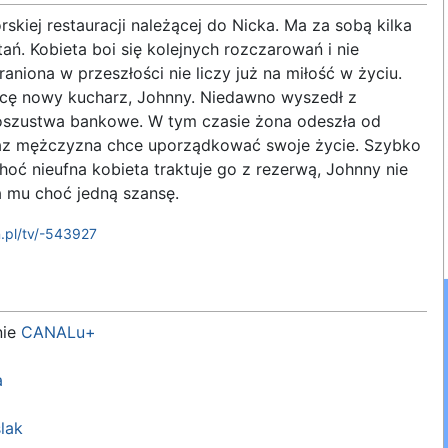
skiej restauracji należącej do Nicka. Ma za sobą kilka
ń. Kobieta boi się kolejnych rozczarowań i nie
raniona w przeszłości nie liczy już na miłość w życiu.
cę nowy kucharz, Johnny. Niedawno wyszedł z
 oszustwa bankowe. W tym czasie żona odeszła od
eraz mężczyzna chce uporządkować swoje życie. Szybko
oć nieufna kobieta traktuje go z rezerwą, Johnny nie
a mu choć jedną szansę.
.pl/tv/-543927
nie
CANALu+
a
lak