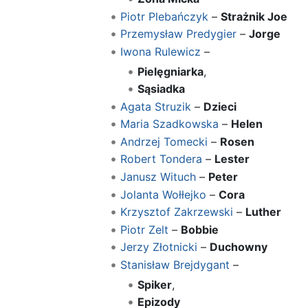
Piotr Plebańczyk
–
Strażnik Joe
Przemysław Predygier
–
Jorge
Iwona Rulewicz
–
Pielęgniarka
,
Sąsiadka
Agata Struzik
–
Dzieci
Maria Szadkowska
–
Helen
Andrzej Tomecki
–
Rosen
Robert Tondera
–
Lester
Janusz Wituch
–
Peter
Jolanta Wołłejko
–
Cora
Krzysztof Zakrzewski
–
Luther
Piotr Zelt
–
Bobbie
Jerzy Złotnicki
–
Duchowny
Stanisław Brejdygant
–
Spiker
,
Epizody