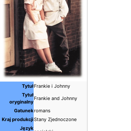
Tytuł
Frankie i Johnny
Tytuł
Frankie and Johnny
oryginalny
Gatunek
romans
Kraj produkcji
Stany Zjednoczone
Język