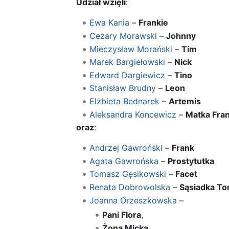
Udział wzięli
:
Ewa Kania
–
Frankie
Cezary Morawski
–
Johnny
Mieczysław Morański
–
Tim
Marek Bargiełowski
–
Nick
Edward Dargiewicz
–
Tino
Stanisław Brudny
–
Leon
Elżbieta Bednarek
–
Artemis
Aleksandra Koncewicz
–
Matka Fran
oraz
:
Andrzej Gawroński
–
Frank
Agata Gawrońska
–
Prostytutka
Tomasz Gęsikowski
–
Facet
Renata Dobrowolska
–
Sąsiadka To
Joanna Orzeszkowska
–
Pani Flora
,
Żona Micka