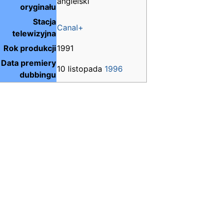
angielski
oryginału
Stacja
Canal+
telewizyjna
Rok produkcji
1991
Data premiery
10 listopada
1996
dubbingu