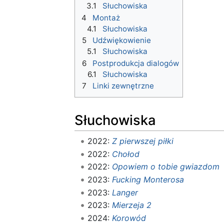
3.1
Słuchowiska
4
Montaż
4.1
Słuchowiska
5
Udźwiękowienie
5.1
Słuchowiska
6
Postprodukcja dialogów
6.1
Słuchowiska
7
Linki zewnętrzne
Słuchowiska
2022:
Z pierwszej piłki
2022:
Chołod
2022:
Opowiem o tobie gwiazdom
2023:
Fucking Monterosa
2023:
Langer
2023:
Mierzeja 2
2024:
Korowód