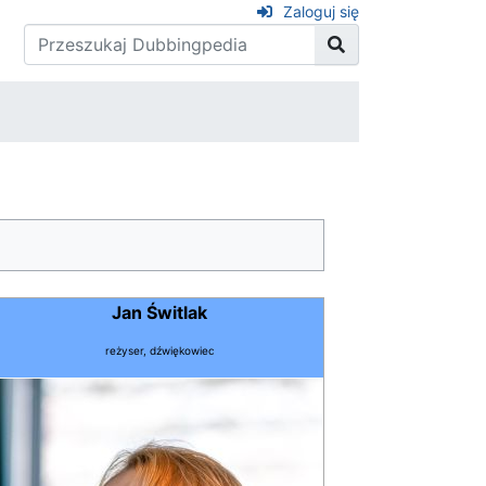
Zaloguj się
Jan Świtlak
reżyser, dźwiękowiec