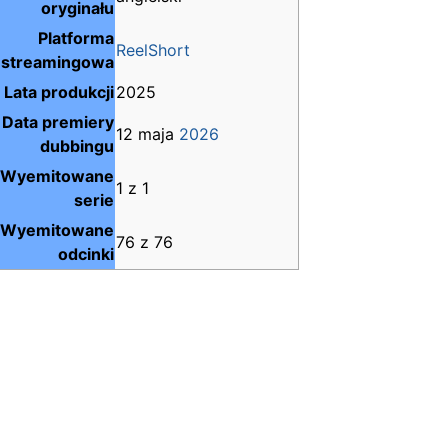
oryginału
Platforma
ReelShort
streamingowa
Lata produkcji
2025
Data premiery
12 maja
2026
dubbingu
Wyemitowane
1 z 1
serie
Wyemitowane
76 z 76
odcinki