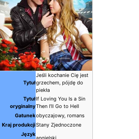
Jeśli kochanie Cię jest
Tytuł
grzechem, pójdę do
piekła
Tytuł
If Loving You Is a Sin
oryginalny
Then I’ll Go to Hell
Gatunek
obyczajowy, romans
Kraj produkcji
Stany Zjednoczone
Język
angielski