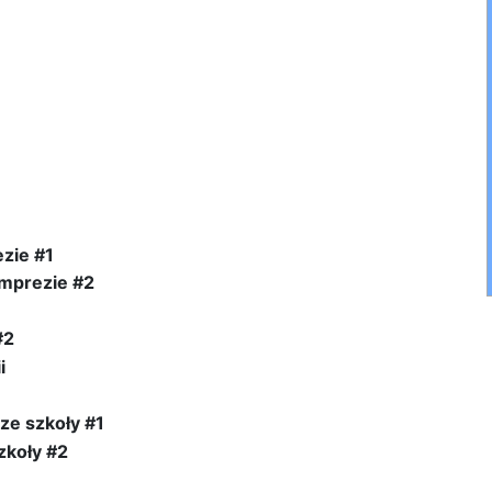
zie #1
imprezie #2
#2
i
ze szkoły #1
zkoły #2