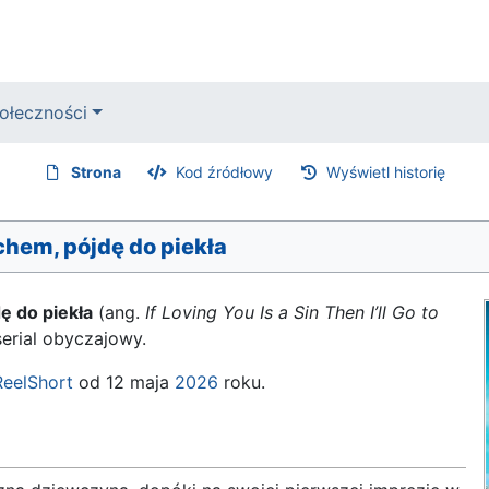
ołeczności
Strona
Kod źródłowy
Wyświetl historię
chem, pójdę do piekła
ę do piekła
(ang.
If Loving You Is a Sin Then I’ll Go to
erial obyczajowy.
ReelShort
od 12 maja
2026
roku.