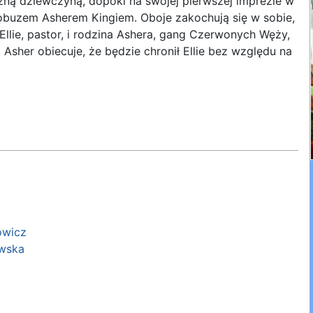
czną dziewczyną, dopóki na swojej pierwszej imprezie w
 łobuzem Asherem Kingiem. Oboje zakochują się w sobie,
Ellie, pastor, i rodzina Ashera, gang Czerwonych Węży,
. Asher obiecuje, że będzie chronił Ellie bez względu na
owicz
wska