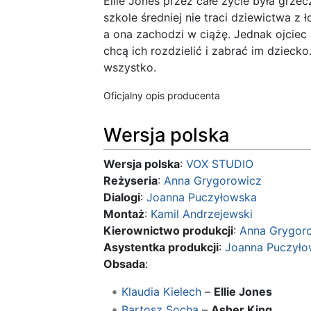
Ellie Jones przez całe życie była grze
szkole średniej nie traci dziewictwa z
a ona zachodzi w ciążę. Jednak ojciec 
chcą ich rozdzielić i zabrać im dziecko
wszystko.
Oficjalny opis producenta
Wersja polska
Wersja polska
:
VOX STUDIO
Reżyseria
:
Anna Grygorowicz
Dialogi
:
Joanna Puczyłowska
Montaż
:
Kamil Andrzejewski
Kierownictwo produkcji
:
Anna Grygor
Asystentka produkcji
:
Joanna Puczyło
Obsada
:
Klaudia Kielech
–
Ellie Jones
Bartosz Socha
–
Asher King