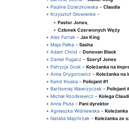
Paulina Dzierzkowska
–
Claudia
Krzysztof Głowienke
–
Pastor Jones
,
Członek Czerwonych Węży
Alex Furtak
–
Jax King
Maja Pełka
–
Sasha
Adam Christ
–
Donovan Black
Daniel Pugacz
–
Szeryf Jones
Patrycja Gosk
–
Koleżanka na impre
Anna Grygorowicz
–
Koleżanka na 
Kamil Kluska
–
Policjant #1
Bartłomiej Wawrzyczek
–
Policjant 
Michał Rzodkiewicz
–
Kolega Claudi
Anna Pluta
–
Pani dyrektor
Agnieszka Wiśniewska
–
Koleżanka 
Natalia Majchrzak
–
Koleżanka ze s