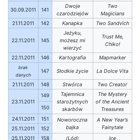
Dwoje
Two
30.09.2011
141
czarodziejów
Magicians
21.11.2011
142
Kanapka
Two Sandvich
Jeżyku,
Trust Me,
22.11.2011
145
możesz mi
Chiko!
wierzyć
22.11.2011
146
Kartografia
Mapmarker
brak
147
Słodkie życie
La Dolce Vita
danych
21.11.2011
148
Stwórca
Two Creator
Tajemnica
The Mystery
149
23.11.2011
starożytnych
of the Ancient
150
skarbów
Treasures
24.11.2011
151
Noworoczna
A New Year’s
bajka
Fainytale
25.11.2011
152
25.11.2011
158
(Lód)
Ice