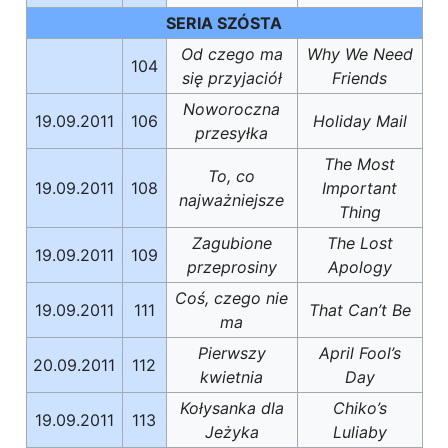
SERIA SZÓSTA
Od czego ma
Why We Need
104
się przyjaciół
Friends
Noworoczna
19.09.2011
106
Holiday Mail
przesyłka
The Most
To, co
19.09.2011
108
Important
najważniejsze
Thing
Zagubione
The Lost
19.09.2011
109
przeprosiny
Apology
Coś, czego nie
19.09.2011
111
That Can’t Be
ma
Pierwszy
April Fool’s
20.09.2011
112
kwietnia
Day
Kołysanka dla
Chiko’s
19.09.2011
113
Jeżyka
Luliaby