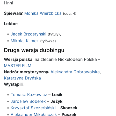
i inni
Śpiewała
:
Monika Wierzbicka
(odc. 4)
Lektor
:
Jacek Brzostyński
,
(tytuły)
Mikołaj Klimek
(tyłówka)
Druga wersja dubbingu
Wersja polska
: na zlecenie Nickelodeon Polska –
MASTER FILM
Nadzór merytoryczny
:
Aleksandra Dobrowolska
,
Katarzyna Dryńska
Wystąpili
:
Tomasz Kozłowicz
–
Łosik
Jarosław Boberek
–
Jeżyk
Krzysztof Szczerbiński
–
Skoczek
Aleksander Mikołajczak
–
Puszek