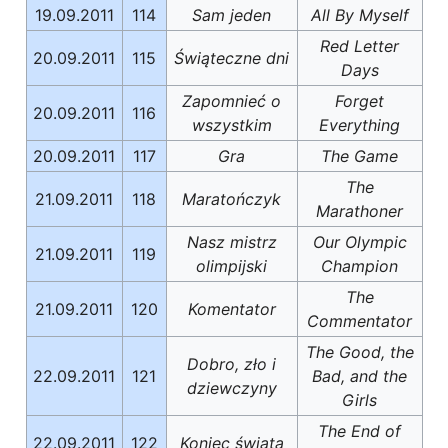
19.09.2011
114
Sam jeden
All By Myself
Red Letter
20.09.2011
115
Świąteczne dni
Days
Zapomnieć o
Forget
20.09.2011
116
wszystkim
Everything
20.09.2011
117
Gra
The Game
The
21.09.2011
118
Maratończyk
Marathoner
Nasz mistrz
Our Olympic
21.09.2011
119
olimpijski
Champion
The
21.09.2011
120
Komentator
Commentator
The Good, the
Dobro, zło i
22.09.2011
121
Bad, and the
dziewczyny
Girls
The End of
22.09.2011
122
Koniec świata