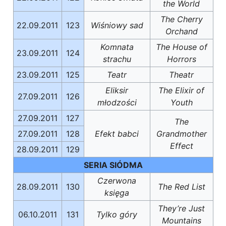
the World
The Cherry
22.09.2011
123
Wiśniowy sad
Orchand
Komnata
The House of
23.09.2011
124
strachu
Horrors
23.09.2011
125
Teatr
Theatr
Eliksir
The Elixir of
27.09.2011
126
młodzości
Youth
27.09.2011
127
The
27.09.2011
128
Efekt babci
Grandmother
Effect
28.09.2011
129
SERIA SIÓDMA
Czerwona
28.09.2011
130
The Red List
księga
They’re Just
06.10.2011
131
Tylko góry
Mountains