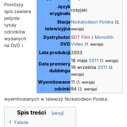
Poniższy
Język
rosyjski
spis zawiera
oryginału
jedynie
Stacja
Nickelodeon Polska
(2.
tytuły
telewizyjna
wersja)
odcinków
Dystrybutor
SDT Film
/
Monolith
wydanych
DVD
Video
(1. wersja)
na DVD i
Lata produkcji
2003
18 maja
2011
(1. wersja)
Data premiery
19 września
2011
(2.
dubbingu
wersja)
Wyemitowane
11
(1. wersja)
odcinki
94
(2. wersja)
wyemitowanych w telewizji Nickelodeon Polska.
Spis treści
1
Fabuła