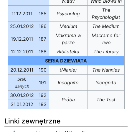
wiatr?
Wind Blows in
The
11.12.2011
185
Psycholog
Psychologist
25.01.2012
186
Medium
The Medium
Makrama w
Macrame for
19.12.2011
187
parze
Two
12.12.2011
188
Biblioteka
The Library
SERIA DZIEWIĄTA
20.12.2011
190
(Nianie)
The Nannies
brak
191
Incognito
Incognito
danych
30.01.2012
192
Próba
The Test
31.01.2012
193
Linki zewnętrzne