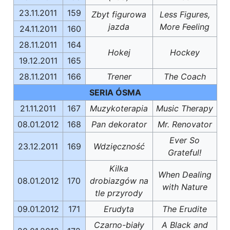
23.11.2011
159
Zbyt figurowa
Less Figures,
jazda
More Feeling
24.11.2011
160
28.11.2011
164
Hokej
Hockey
19.12.2011
165
28.11.2011
166
Trener
The Coach
SERIA ÓSMA
21.11.2011
167
Muzykoterapia
Music Therapy
08.01.2012
168
Pan dekorator
Mr. Renovator
Ever So
23.12.2011
169
Wdzięczność
Grateful!
Kilka
When Dealing
08.01.2012
170
drobiazgów na
with Nature
tle przyrody
09.01.2012
171
Erudyta
The Erudite
Czarno-biały
A Black and