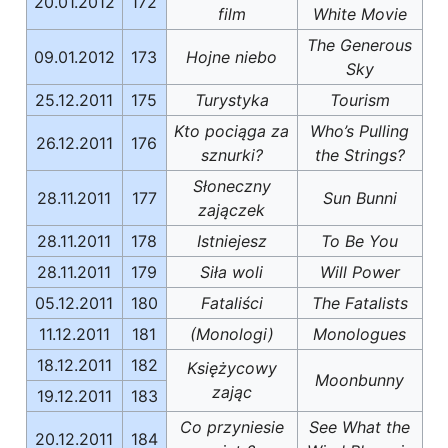
20.01.2012
172
film
White Movie
The Generous
09.01.2012
173
Hojne niebo
Sky
25.12.2011
175
Turystyka
Tourism
Kto pociąga za
Who’s Pulling
26.12.2011
176
sznurki?
the Strings?
Słoneczny
28.11.2011
177
Sun Bunni
zajączek
28.11.2011
178
Istniejesz
To Be You
28.11.2011
179
Siła woli
Will Power
05.12.2011
180
Fataliści
The Fatalists
11.12.2011
181
(Monologi)
Monologues
18.12.2011
182
Księżycowy
Moonbunny
zając
19.12.2011
183
Co przyniesie
See What the
20.12.2011
184