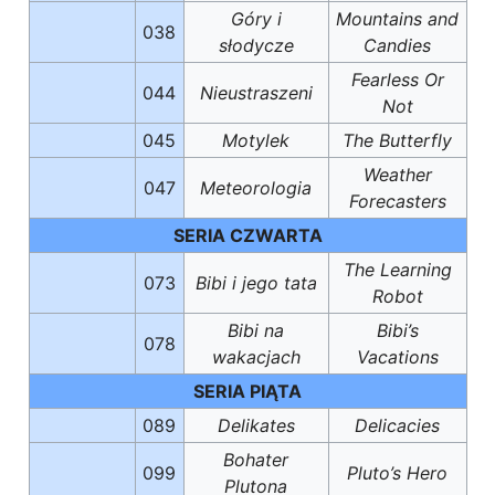
Góry i
Mountains and
038
słodycze
Candies
Fearless Or
044
Nieustraszeni
Not
045
Motylek
The Butterfly
Weather
047
Meteorologia
Forecasters
SERIA CZWARTA
The Learning
073
Bibi i jego tata
Robot
Bibi na
Bibi’s
078
wakacjach
Vacations
SERIA PIĄTA
089
Delikates
Delicacies
Bohater
099
Pluto’s Hero
Plutona