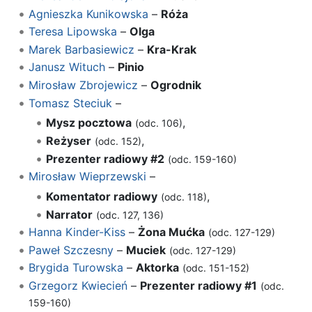
Agnieszka Kunikowska
–
Róża
Teresa Lipowska
–
Olga
Marek Barbasiewicz
–
Kra-Krak
Janusz Wituch
–
Pinio
Mirosław Zbrojewicz
–
Ogrodnik
Tomasz Steciuk
–
Mysz pocztowa
,
(odc. 106)
Reżyser
,
(odc. 152)
Prezenter radiowy #2
(odc. 159-160)
Mirosław Wieprzewski
–
Komentator radiowy
,
(odc. 118)
Narrator
(odc. 127, 136)
Hanna Kinder-Kiss
–
Żona Mućka
(odc. 127-129)
Paweł Szczesny
–
Muciek
(odc. 127-129)
Brygida Turowska
–
Aktorka
(odc. 151-152)
Grzegorz Kwiecień
–
Prezenter radiowy #1
(odc.
159-160)