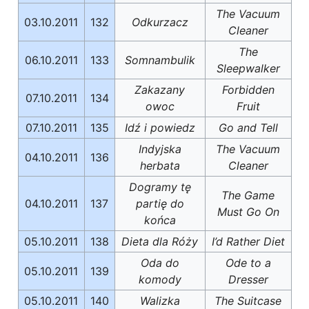
The Vacuum
03.10.2011
132
Odkurzacz
Cleaner
The
06.10.2011
133
Somnambulik
Sleepwalker
Zakazany
Forbidden
07.10.2011
134
owoc
Fruit
07.10.2011
135
Idź i powiedz
Go and Tell
Indyjska
The Vacuum
04.10.2011
136
herbata
Cleaner
Dogramy tę
The Game
04.10.2011
137
partię do
Must Go On
końca
05.10.2011
138
Dieta dla Róży
I’d Rather Diet
Oda do
Ode to a
05.10.2011
139
komody
Dresser
05.10.2011
140
Walizka
The Suitcase