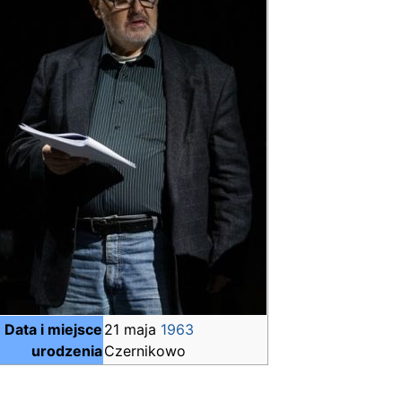
Data i miejsce
21 maja
1963
urodzenia
Czernikowo