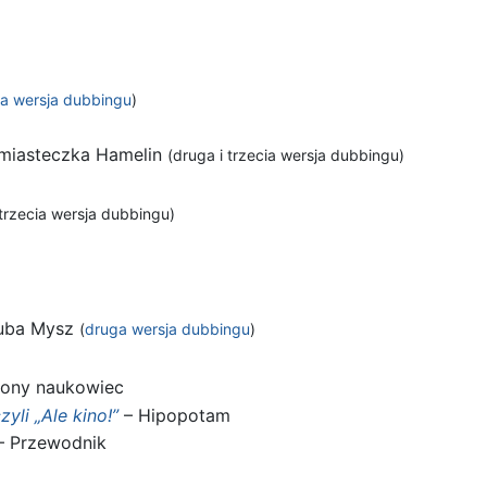
a wersja dubbingu
)
 miasteczka Hamelin
(druga i trzecia wersja dubbingu)
trzecia wersja dubbingu)
uba Mysz
(
druga wersja dubbingu
)
lony naukowiec
yli „Ale kino!”
– Hipopotam
– Przewodnik