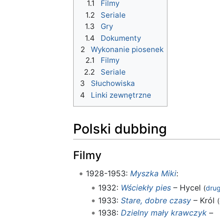
1.1
Filmy
1.2
Seriale
1.3
Gry
1.4
Dokumenty
2
Wykonanie piosenek
2.1
Filmy
2.2
Seriale
3
Słuchowiska
4
Linki zewnętrzne
Polski dubbing
Filmy
1928-1953:
Myszka Miki
:
1932:
Wściekły pies
– Hycel
(
dru
1933:
Stare, dobre czasy
– Król
(
1938:
Dzielny mały krawczyk
–