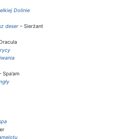
lkiej Dolinie
sz deser
– Sierżant
Dracula
trycy
iwania
 Spa’am
mgły
spa
er
amelotu