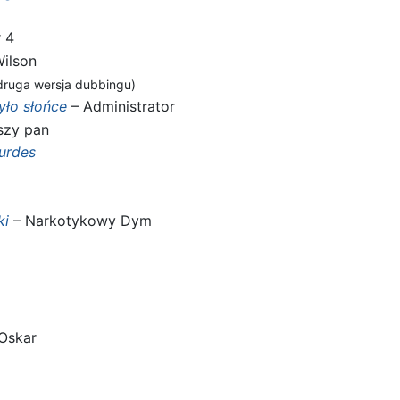
 4
ilson
druga wersja dubbingu)
yło słońce
– Administrator
szy pan
ourdes
ki
– Narkotykowy Dym
Oskar