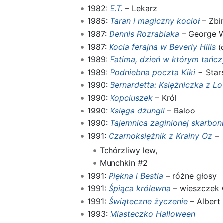
1982:
E.T.
– Lekarz
1985:
Taran i magiczny kocioł
– Zbir
1987:
Dennis Rozrabiaka
– George W
1987:
Kocia ferajna w Beverly Hills
(
1989:
Fatima, dzień w którym tańcz
1989:
Podniebna poczta Kiki
− Star
1990:
Bernardetta: Księżniczka z L
1990:
Kopciuszek
– Król
1990:
Księga dżungli
– Baloo
1990:
Tajemnica zaginionej skarbon
1991:
Czarnoksiężnik z Krainy Oz
–
Tchórzliwy lew,
Munchkin #2
1991:
Piękna i Bestia
– różne głosy
1991:
Śpiąca królewna
– wieszczek 
1991:
Świąteczne życzenie
– Albert
1993:
Miasteczko Halloween