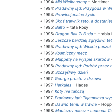
1994:
Miś Wielkanocny
– Mortimer
1994:
Pradawny ląd: Przygoda w Wie
1994:
Prowincjonalne życie
1994:
Skoś trawnik tato, a dostanie
1995:
Balto
− tata Rosy
1995:
Dragon Ball Z: Fuzja
– Hrabia 
1995:
Jeszcze bardziej zgryźliwi te
1995:
Pradawny ląd: Wielkie poszuk
1996:
Kosmiczny mecz
1996:
Muppety na wyspie skarbów
–
1996:
Pradawny ląd: Podróż przez 
1996:
Szczęśliwy dzień
1997:
George prosto z drzewa
1997:
Herkules
– Hades
1997:
Koty nie tańczą
1997:
Pradawny ląd: Tajemnicza wy
1998:
Dawno temu w trawie
– Hopp
1998:
Magiczny miecz - Legenda C