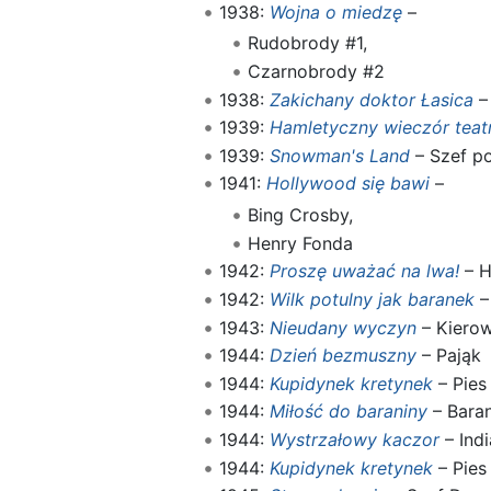
1938:
Wojna o miedzę
–
Rudobrody #1,
Czarnobrody #2
1938:
Zakichany doktor Łasica
–
1939:
Hamletyczny wieczór teat
1939:
Snowman's Land
– Szef pol
1941:
Hollywood się bawi
–
Bing Crosby,
Henry Fonda
1942:
Proszę uważać na lwa!
– H
1942:
Wilk potulny jak baranek
–
1943:
Nieudany wyczyn
– Kierow
1944:
Dzień bezmuszny
– Pająk
1944:
Kupidynek kretynek
– Pies
1944:
Miłość do baraniny
– Bara
1944:
Wystrzałowy kaczor
– Indi
1944:
Kupidynek kretynek
– Pies