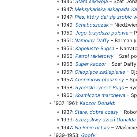
1945:
Stara sekwoja
– Szef Dona
1947:
Meksykańska eskapada Ka
1947:
Pies, który dał się zrobić 
1949:
Schaboszczak
– Niedźwi
1950:
Jego brzydsza połowa
– P
1951:
Namolny Daffy
– Barman
(
1956:
Kapelusze Bugsa
– Narrato
1956:
Patrol rakietowy
– Szef pol
1956:
Super kaczor
– Szef Daff
1957:
Chłopięce zaślepienie
– Oj
1957:
Anonimowi ptasznicy
– Sp
1958:
Rycerski rycerz Bugs
– Ry
1960:
Kosmiczna marchewa
– Sp
1937-1961:
Kaczor Donald
:
1937:
Stare, dobre czasy
– Robot
1939:
Szczęśliwy dzień Donalda
1947:
Na łonie natury
– Właścici
1939-1953:
Goofy
: