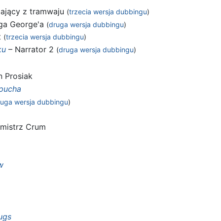
dający z tramwaju
(
trzecia wersja dubbingu
)
ga George'a
(
druga wersja dubbingu
)
t
(
trzecia wersja dubbingu
)
ku
– Narrator 2
(
druga wersja dubbingu
)
n Prosiak
opucha
ruga wersja dubbingu
)
mistrz Crum
w
ugs