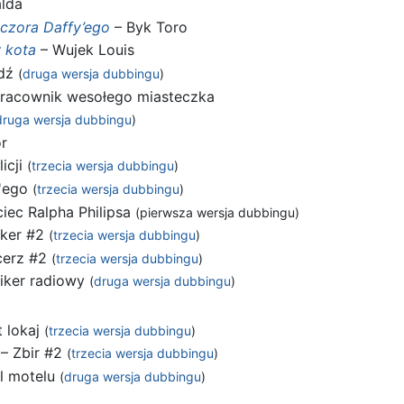
lda
czora Daffy’ego
– Byk Toro
w kota
– Wujek Louis
edź
(
druga wersja dubbingu
)
racownik wesołego miasteczka
druga wersja dubbingu
)
r
icji
(
trzecia wersja dubbingu
)
y'ego
(
trzecia wersja dubbingu
)
ciec Ralpha Philipsa
(pierwsza wersja dubbingu)
iker #2
(
trzecia wersja dubbingu
)
cerz #2
(
trzecia wersja dubbingu
)
iker radiowy
(
druga wersja dubbingu
)
 lokaj
(
trzecia wersja dubbingu
)
– Zbir #2
(
trzecia wersja dubbingu
)
el motelu
(
druga wersja dubbingu
)