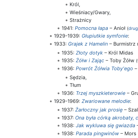
Król,
Wieśniacy/Gwary,
Strażnicy
1941:
Pomocna łapa
– Anioł
(
drug
1929-1939:
Głupiutkie symfonie
:
1933:
Grajek z Hamelin
– Burmistrz
1935:
Złoty dotyk
– Król Midas
1935:
Żółw i Zając
– Toby Żółw
(
1936:
Powrót Żółwia Toby'ego
–
Sędzia,
Tłum
1936:
Trzej myszkieterowie
– Gr
1929-1969:
Zwariowane melodie
:
1937:
Żarłoczny jak prosię
– Sza
1937:
Ona była córką akrobaty, cz
1938:
Jak wykluwa się gwiazda
1938:
Parada pingwinów
– Mors