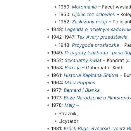
1950:
Motomania
– Facet wysia
1950:
Ojciec też człowiek
– Kole
1952:
Zasłużony urlop
– Policjan
1948:
Legenda o dzielnym sadowni
1942-1947:
Tex Avery przedstawia
:
1943:
Przygoda prosiaczka
– Pa
1949:
Przygody Ichaboda i pana R
1952:
Szkarłatny kwiat
– Kondrat
(
d
1953:
Ben i ja
– Gubernator Keith
1961:
Historia Kapitana Smitha
– Bur
1964:
Mary Poppins
1977:
Bernard i Bianka
1977:
Boże Narodzenie u Flintstonó
1978:
Mały
–
Strażnik,
Licytator
1981:
Królik Bugs: Rycerski rycerz B