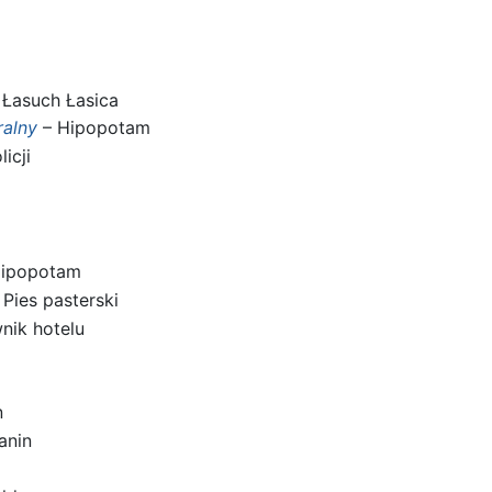
 Łasuch Łasica
ralny
– Hipopotam
icji
ipopotam
 Pies pasterski
nik hotelu
n
anin