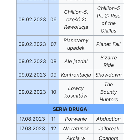
Chillion-5
Chillion-5,
Pt. 2: Rise
09.02.2023
06
część 2:
of the
Rewolucja
Chillas
Planetarny
09.02.2023
07
Planet Fall
upadek
Bizarre
09.02.2023
08
Ale jazda!
Ride
09.02.2023
09
Konfrontacja
Showdown
The
Łowcy
09.02.2023
10
Bounty
kosmitów
Hunters
SERIA DRUGA
17.08.2023
11
Porwanie
Abduction
17.08.2023
12
Na ratunek
Jailbreak
Akcja w
Ocanom