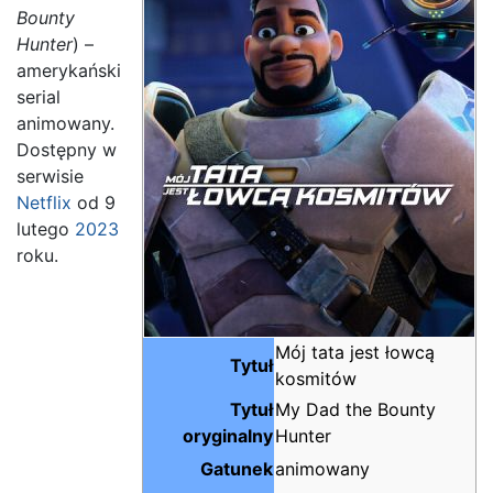
Bounty
Hunter
) –
amerykański
serial
animowany.
Dostępny w
serwisie
Netflix
od 9
lutego
2023
roku.
Mój tata jest łowcą
Tytuł
kosmitów
Tytuł
My Dad the Bounty
oryginalny
Hunter
Gatunek
animowany