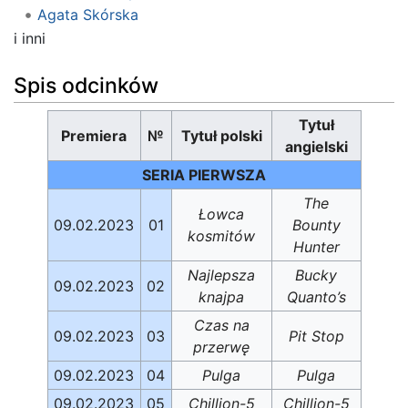
Agata Skórska
i inni
Spis odcinków
Tytuł
Premiera
№
Tytuł polski
angielski
SERIA PIERWSZA
The
Łowca
09.02.2023
01
Bounty
kosmitów
Hunter
Najlepsza
Bucky
09.02.2023
02
knajpa
Quanto’s
Czas na
09.02.2023
03
Pit Stop
przerwę
09.02.2023
04
Pulga
Pulga
09.02.2023
05
Chillion-5
Chillion-5