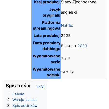
Kraj produkcji
Stany Zjednoczone
Język
angielski
oryginału
Platforma
Netflix
streamingowa
Lata produkcji
2023
Data premiery
9 lutego
2023
dubbingu
Wyemitowane
2 z 2
serie
Wyemitowane
19 z 19
odcinki
Spis treści
1
Fabuła
2
Wersja polska
3
Spis odcinków