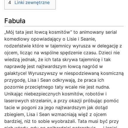
4
Linki zewnętrzne
Fabuła
„Mój tata jest łowcą kosmitów” to animowany serial
komediowy opowiadający o Lisie i Seanie,
rodzeństwie które w tajemnicy wyrusza w delegację z
ojcem, licząc na wspólne spędzenie czasu. Dzieci nie
wiedzą jednak, że ich tata skrywa tajemnicę i tak
naprawdę jest najtwardszym łowcą nagród w
galaktyce! Wyruszywszy w niespodziewaną kosmiczną
przygodę, Lisa i Sean odkrywają, że praca ich
pozornie przeciętnego taty wcale nie jest nudna.
Unikając niebezpiecznych kosmitów, robotów i
laserowych strzelanin, a przy okazji próbując pomóc
tacie w pogoni za jego najtwardszym jak dotąd
zbiegiem, Lisa i Sean wzmacniają więź z ojcem
bardziej, niż to sobie wyobrażali. Tata musi być przy