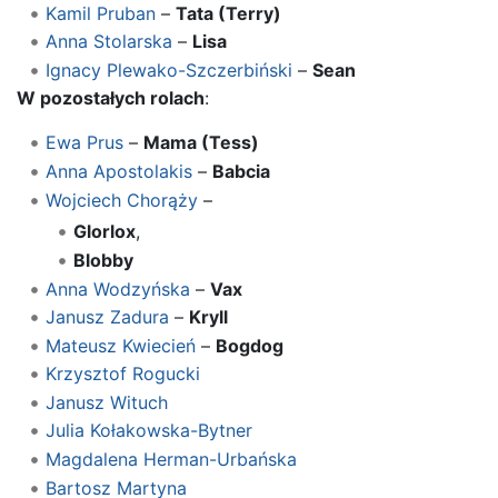
Kamil Pruban
–
Tata (Terry)
Anna Stolarska
–
Lisa
Ignacy Plewako-Szczerbiński
–
Sean
W pozostałych rolach
:
Ewa Prus
–
Mama (Tess)
Anna Apostolakis
–
Babcia
Wojciech Chorąży
–
Glorlox
,
Blobby
Anna Wodzyńska
–
Vax
Janusz Zadura
–
Kryll
Mateusz Kwiecień
–
Bogdog
Krzysztof Rogucki
Janusz Wituch
Julia Kołakowska-Bytner
Magdalena Herman-Urbańska
Bartosz Martyna