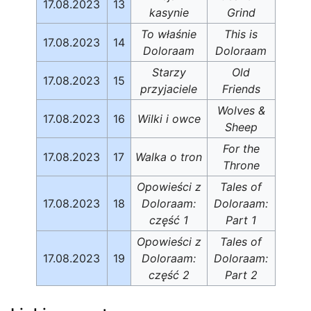
17.08.2023
13
kasynie
Grind
To właśnie
This is
17.08.2023
14
Doloraam
Doloraam
Starzy
Old
17.08.2023
15
przyjaciele
Friends
Wolves &
17.08.2023
16
Wilki i owce
Sheep
For the
17.08.2023
17
Walka o tron
Throne
Opowieści z
Tales of
17.08.2023
18
Doloraam:
Doloraam:
część 1
Part 1
Opowieści z
Tales of
17.08.2023
19
Doloraam:
Doloraam:
część 2
Part 2