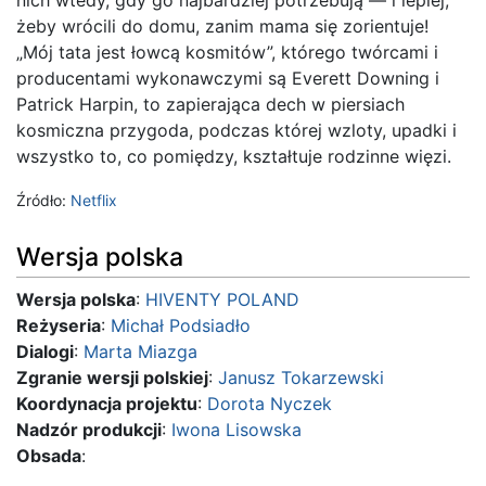
nich wtedy, gdy go najbardziej potrzebują — i lepiej,
żeby wrócili do domu, zanim mama się zorientuje!
„Mój tata jest łowcą kosmitów”, którego twórcami i
producentami wykonawczymi są Everett Downing i
Patrick Harpin, to zapierająca dech w piersiach
kosmiczna przygoda, podczas której wzloty, upadki i
wszystko to, co pomiędzy, kształtuje rodzinne więzi.
Źródło:
Netflix
Wersja polska
Wersja polska
:
HIVENTY POLAND
Reżyseria
:
Michał Podsiadło
Dialogi
:
Marta Miazga
Zgranie wersji polskiej
:
Janusz Tokarzewski
Koordynacja projektu
:
Dorota Nyczek
Nadzór produkcji
:
Iwona Lisowska
Obsada
: