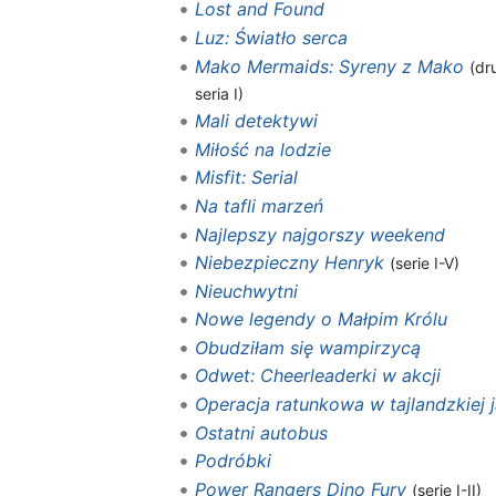
Lost and Found
Luz: Światło serca
Mako Mermaids: Syreny z Mako
(dr
seria I)
Mali detektywi
Miłość na lodzie
Misfit: Serial
Na tafli marzeń
Najlepszy najgorszy weekend
Niebezpieczny Henryk
(serie I-V)
Nieuchwytni
Nowe legendy o Małpim Królu
Obudziłam się wampirzycą
Odwet: Cheerleaderki w akcji
Operacja ratunkowa w tajlandzkiej j
Ostatni autobus
Podróbki
Power Rangers Dino Fury
(serie I-II)