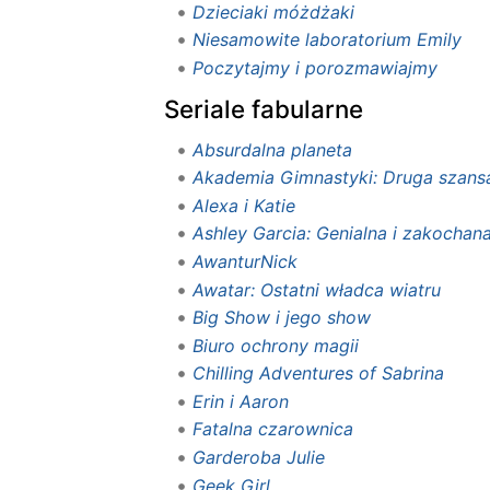
Dzieciaki móżdżaki
Niesamowite laboratorium Emily
Poczytajmy i porozmawiajmy
Seriale fabularne
Absurdalna planeta
Akademia Gimnastyki: Druga szans
Alexa i Katie
Ashley Garcia: Genialna i zakochan
AwanturNick
Awatar: Ostatni władca wiatru
Big Show i jego show‎
Biuro ochrony magii
Chilling Adventures of Sabrina
Erin i Aaron
Fatalna czarownica
Garderoba Julie
Geek Girl