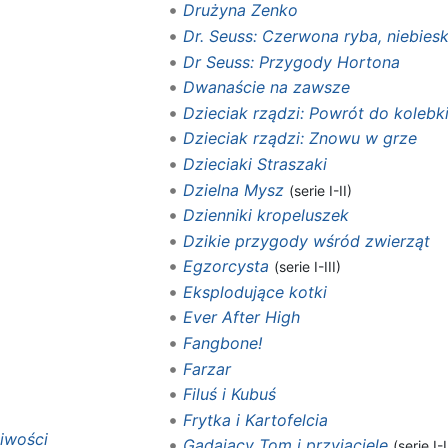
Drużyna Zenko
Dr. Seuss: Czerwona ryba, niebies
Dr Seuss: Przygody Hortona
Dwanaście na zawsze
Dzieciak rządzi: Powrót do kolebk
Dzieciak rządzi: Znowu w grze
Dzieciaki Straszaki
Dzielna Mysz
(serie I-II)
Dzienniki kropeluszek
Dzikie przygody wśród zwierząt‎‎
Egzorcysta
(serie I-III)
Eksplodujące kotki
Ever After High
Fangbone!
Farzar
Filuś i Kubuś
Frytka i Kartofelcia
iwości
Gadający Tom i przyjaciele
(serie I-I