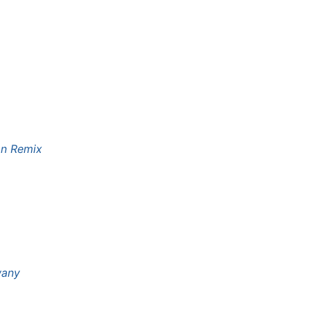
on Remix
wany