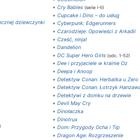
Cry Babies
(serie I-II)
Cupcake i Dino – do usług
ecznej dziewczynki
Cyberpunk: Edgerunners
Czarodzieje: Opowieści z Arkadii
Cześć, ninja!
Dandelion
DC Super Hero Girls
(odc. 1-52)
Dee i przyjaciele w krainie Oz
Deepa i Anoop
Detektyw Conan: Herbatka u Zero
Detektyw Conan: Łotrzyk Hanzaw
Detektywi z domku na drzewie
Devil May Cry
Dinołaczka
Dinotrux
)
Dom: Przygody Ocha i Tip
Dragon Age: Rozgrzeszenie