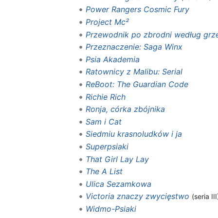
Power Rangers Cosmic Fury
Project Mc²
Przewodnik po zbrodni według grz
Przeznaczenie: Saga Winx
Psia Akademia
Ratownicy z Malibu: Serial
ReBoot: The Guardian Code
Richie Rich
Ronja, córka zbójnika
Sam i Cat
Siedmiu krasnoludków i ja
Superpsiaki
That Girl Lay Lay
The A List
Ulica Sezamkowa
Victoria znaczy zwycięstwo
(seria III
Widmo-Psiaki