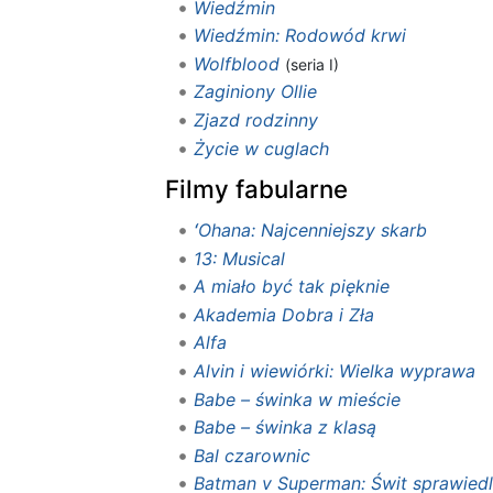
Wiedźmin
Wiedźmin: Rodowód krwi
Wolfblood
(seria I)
Zaginiony Ollie
Zjazd rodzinny
Życie w cuglach
Filmy fabularne
ʻOhana: Najcenniejszy skarb
13: Musical
A miało być tak pięknie
Akademia Dobra i Zła
Alfa
Alvin i wiewiórki: Wielka wyprawa
Babe – świnka w mieście
Babe – świnka z klasą
Bal czarownic
Batman v Superman: Świt sprawiedl