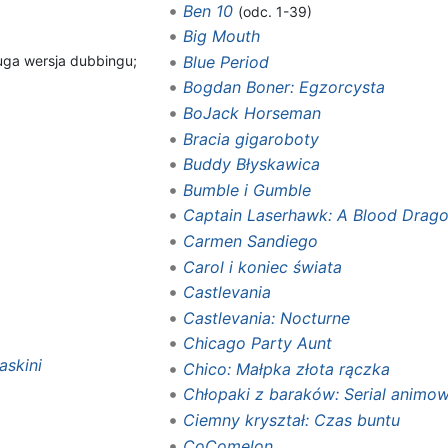
Ben 10
(odc. 1-39)
Big Mouth
uga wersja dubbingu;
Blue Period
Bogdan Boner: Egzorcysta
BoJack Horseman
Bracia gigaroboty
Buddy Błyskawica
Bumble i Gumble
Captain Laserhawk: A Blood Drag
Carmen Sandiego
Carol i koniec świata
Castlevania
Castlevania: Nocturne
Chicago Party Aunt
askini
Chico: Małpka złota rączka
Chłopaki z baraków: Serial animo
Ciemny kryształ: Czas buntu
CoComelon