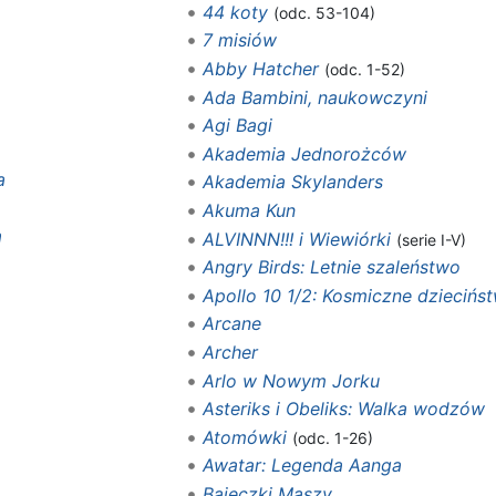
44 koty
(odc. 53-104)
7 misiów
Abby Hatcher
(odc. 1-52)
Ada Bambini, naukowczyni
Agi Bagi
Akademia Jednorożców
a
Akademia Skylanders
Akuma Kun
a
ALVINNN!!! i Wiewiórki
(serie I-V)
Angry Birds: Letnie szaleństwo
Apollo 10 1/2: Kosmiczne dziecińs
Arcane
Archer
Arlo w Nowym Jorku
Asteriks i Obeliks: Walka wodzów
Atomówki
(odc. 1-26)
Awatar: Legenda Aanga
Bajeczki Maszy