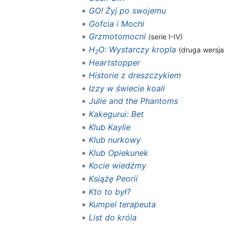
GO! Żyj po swojemu
Gofcia i Mochi
Grzmotomocni
(serie I-IV)
H
O: Wystarczy kropla
(druga wersja
2
Heartstopper
Historie z dreszczykiem
Izzy w świecie koali
Julie and the Phantoms
Kakegurui: Bet
Klub Kaylie
Klub nurkowy
Klub Opiekunek
Kocie wiedźmy
Książę Peorii
Kto to był?
Kumpel terapeuta
List do króla