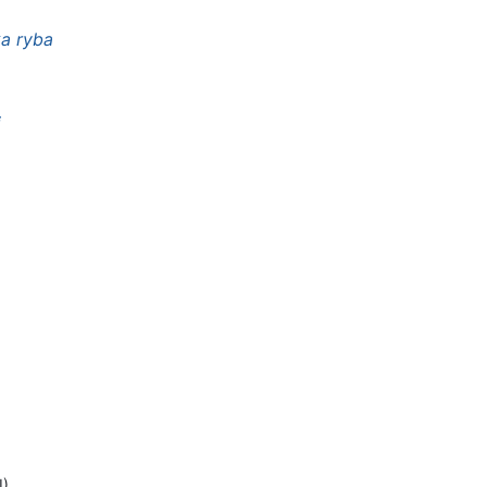
ka ryba
i
I)