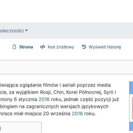
ołeczności
Strona
Kod źródłowy
Wyświetl historię
iająca oglądanie filmów i seriali poprzez media
e, za wyjątkiem Rosji, Chin, Korei Północnej, Syrii i
pniony 6 stycznia
2016
roku, jednak część pozycji już
bbingiem na zagranicznych wersjach językowych
 Polsce miał miejsce 20 września
2016
roku.