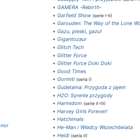
GAMERA -Rebirth-
Garfield Show
(serie I-II)
Garouden: The Way of the Lone Wo
Gazu, pieski, gazu!
Gigantozaur
Glitch Tech
Glitter Force
Glitter Force Doki Doki
Good Times
Gormiti
(seria I)
Gudetama: Przygoda z jajem
H2O: Syrenie przygody
Harmidom
(serie II-III)
Harvey Girls Forever!
Hatchimals
onor
He-Man i Władcy Wszechświata
Heidi
(seria II)