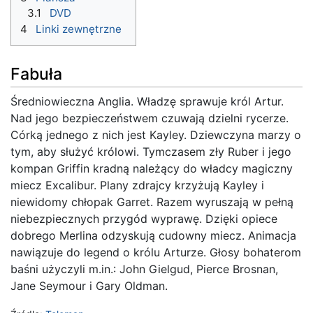
3.1
DVD
4
Linki zewnętrzne
Fabuła
Średniowieczna Anglia. Władzę sprawuje król Artur.
Nad jego bezpieczeństwem czuwają dzielni rycerze.
Córką jednego z nich jest Kayley. Dziewczyna marzy o
tym, aby służyć królowi. Tymczasem zły Ruber i jego
kompan Griffin kradną należący do władcy magiczny
miecz Excalibur. Plany zdrajcy krzyżują Kayley i
niewidomy chłopak Garret. Razem wyruszają w pełną
niebezpiecznych przygód wyprawę. Dzięki opiece
dobrego Merlina odzyskują cudowny miecz. Animacja
nawiązuje do legend o królu Arturze. Głosy bohaterom
baśni użyczyli m.in.: John Gielgud, Pierce Brosnan,
Jane Seymour i Gary Oldman.