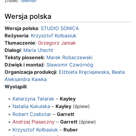
Źródło:
Teleman
Wersja polska
Wersja polska
:
STUDIO SONICA
Reżyseria
:
Krzysztof Kołbasiuk
Tłumaczenie
:
Grzegorz Janiak
Dialogi
:
Maria Utecht
Teksty piosenek
:
Marek Robaczewski
Dźwięk i montaż
:
Sławomir Czwórnóg
Organizacja produkcji
:
Elżbieta Kręciejewska
,
Beata
Aleksandra Kawka
Wystąpili
:
Katarzyna Tatarak
–
Kayley
Natalia Kukulska
–
Kayley
(śpiew)
Robert Czebotar
–
Garrett
Andrzej Piaseczny
–
Garrett
(śpiew)
Krzysztof Kołbasiuk
–
Ruber