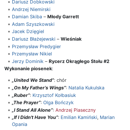
Dariusz Dobkowski
Andrzej Niemirski
Damian Skiba
–
Młody Garrett
Adam Szyszkowski
Jacek Dzięgiel
Dariusz Błażejewski
–
Wieśniak
Przemysław Predygier
Przemysław Nikiel
Jerzy Dominik
–
Rycerz Okrągłego Stołu #2
Wykonanie piosenek
:
„United We Stand”
: chór
„On My Father’s Wings”
:
Natalia Kukulska
„Ruber”
:
Krzysztof Kołbasiuk
„The Prayer”
:
Olga Bończyk
„I Stand All Alone”
:
Andrzej Piaseczny
„If I Didn't Have You”
:
Emilian Kamiński
,
Marian
Opania