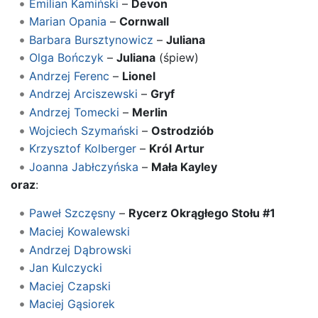
Emilian Kamiński
–
Devon
Marian Opania
–
Cornwall
Barbara Bursztynowicz
–
Juliana
Olga Bończyk
–
Juliana
(śpiew)
Andrzej Ferenc
–
Lionel
Andrzej Arciszewski
–
Gryf
Andrzej Tomecki
–
Merlin
Wojciech Szymański
–
Ostrodziób
Krzysztof Kolberger
–
Król Artur
Joanna Jabłczyńska
–
Mała Kayley
oraz
:
Paweł Szczęsny
–
Rycerz Okrągłego Stołu #1
Maciej Kowalewski
Andrzej Dąbrowski
Jan Kulczycki
Maciej Czapski
Maciej Gąsiorek