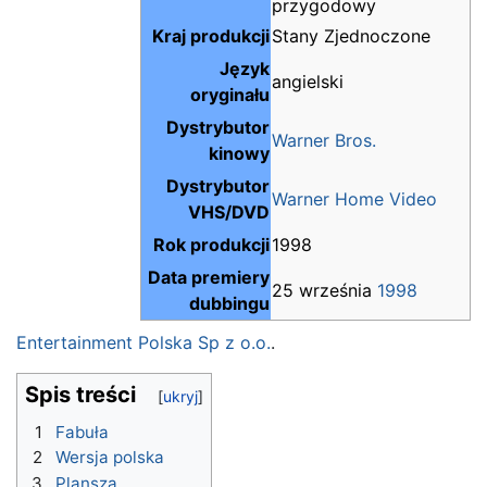
przygodowy
Kraj produkcji
Stany Zjednoczone
Język
angielski
oryginału
Dystrybutor
Warner Bros.
kinowy
Dystrybutor
Warner Home Video
VHS/DVD
Rok produkcji
1998
Data premiery
25 września
1998
dubbingu
Entertainment Polska Sp z o.o.
.
Spis treści
1
Fabuła
2
Wersja polska
3
Plansza