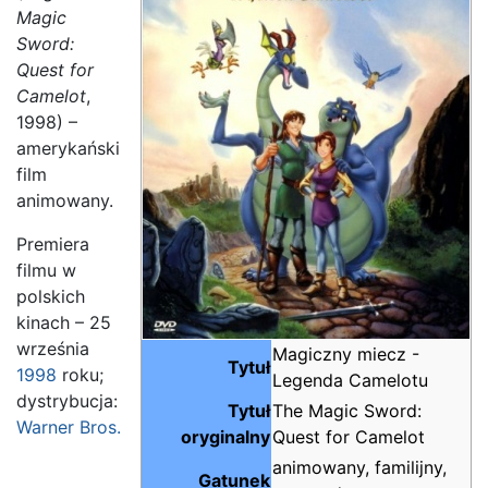
Magic
Sword:
Quest for
Camelot
,
1998) –
amerykański
film
animowany.
Premiera
filmu w
polskich
kinach – 25
września
Magiczny miecz -
Tytuł
1998
roku;
Legenda Camelotu
dystrybucja:
Tytuł
The Magic Sword:
Warner Bros.
oryginalny
Quest for Camelot
animowany, familijny,
Gatunek