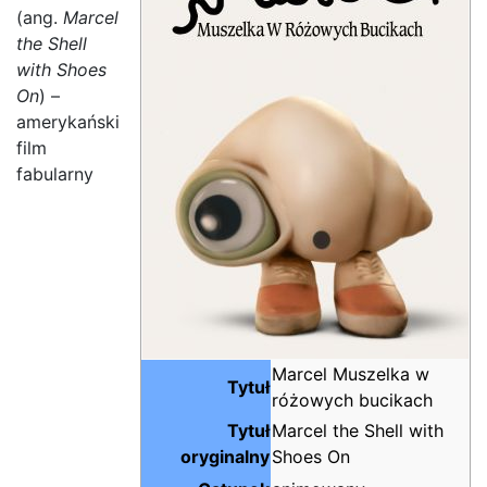
(ang.
Marcel
the Shell
with Shoes
On
) –
amerykański
film
fabularny
Marcel Muszelka w
Tytuł
różowych bucikach
Tytuł
Marcel the Shell with
oryginalny
Shoes On