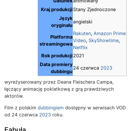
Gatunek
animowany
Kraj produkcji
Stany Zjednoczone
Język
angielski
oryginału
Rakuten
,
Amazon Prime
Platforma
Video
,
SkyShowtime
,
streamingowa
Netflix
Rok produkcji
2021
Data premiery
24 czerwca
2023
dubbingu
wyreżyserowany przez Deana Fleischera Campa,
łączący animację poklatkową z grą prawdziwych
aktorów.
Film z polskim
dubbingiem
dostępny w serwisach VOD
od 24 czerwca
2023
roku.
Fabuła