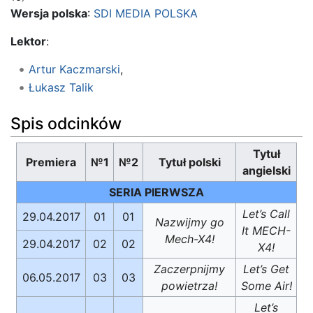
Wersja polska
:
SDI MEDIA POLSKA
Lektor
:
Artur Kaczmarski
,
Łukasz Talik
Spis odcinków
Tytuł
Premiera
№1
№2
Tytuł polski
angielski
SERIA PIERWSZA
Let’s Call
29.04.2017
01
01
Nazwijmy go
It MECH-
Mech-X4!
29.04.2017
02
02
X4!
Zaczerpnijmy
Let’s Get
06.05.2017
03
03
powietrza!
Some Air!
Let’s