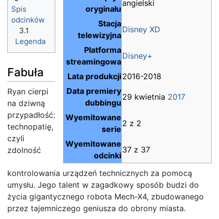
angielski
oryginału
Spis
odcinków
Stacja
Disney XD
3.1
telewizyjna
Legenda
Platforma
Disney+
streamingowa
Fabuła
Lata produkcji
2016-2018
Data premiery
Ryan cierpi
29 kwietnia
2017
dubbingu
na dziwną
przypadłość:
Wyemitowane
2 z 2
technopatię,
serie
czyli
Wyemitowane
37 z 37
zdolność
odcinki
kontrolowania urządzeń technicznych za pomocą
umysłu. Jego talent w zagadkowy sposób budzi do
życia gigantycznego robota Mech-X4, zbudowanego
przez tajemniczego geniusza do obrony miasta.