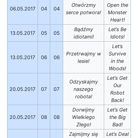
Otwórzmy
Open the
06.05.2017
04
04
serce potwora!
Monster
Heart!
Bądźmy
Let’s Be
13.05.2017
05
05
idiotami!
Idiots!
Let’s
Przetrwajmy w
Survive
13.05.2017
06
06
lesie!
in the
Woods!
Let’s Get
Odzyskajmy
Our
20.05.2017
07
07
naszego
Robot
robota!
Back!
Dorwijmy
Let’s Get
20.05.2017
08
08
Wielkiego
the Big
Złego!
Bad!
Zajmijmy się
Let’s Deal