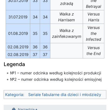
30.07.2019
33
33
the
zdradą
Betrayal
Walka z
Versus
31.07.2019
34
34
Harrisem
Harris
Versus
Walka z
01.08.2019
35
35
the
zainfekowanym
Infected
02.08.2019
36
36
Versus
the End
02.08.2019
37
37
Legenda
№1 – numer odcinka według kolejności produkcji
№2 – numer odcinka według kolejności emisyjnej
Kategoria
:
Seriale fabularne dla dzieci i młodzieży
Narzędzia