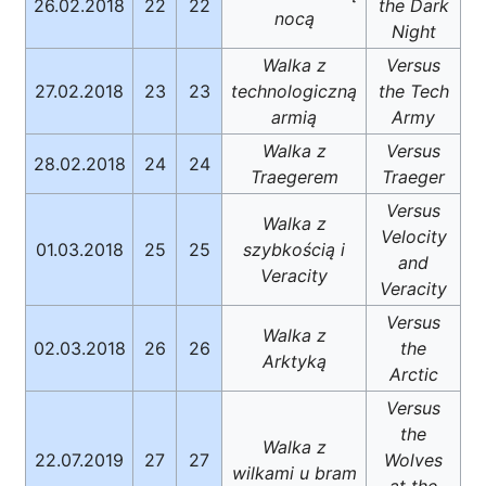
26.02.2018
22
22
the Dark
nocą
Night
Walka z
Versus
27.02.2018
23
23
technologiczną
the Tech
armią
Army
Walka z
Versus
28.02.2018
24
24
Traegerem
Traeger
Versus
Walka z
Velocity
01.03.2018
25
25
szybkością i
and
Veracity
Veracity
Versus
Walka z
02.03.2018
26
26
the
Arktyką
Arctic
Versus
the
Walka z
22.07.2019
27
27
Wolves
wilkami u bram