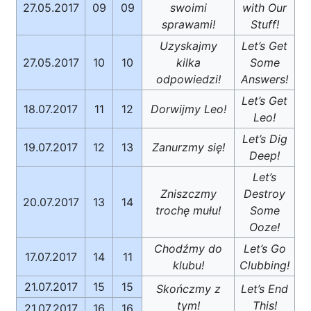
27.05.2017
09
09
swoimi
with Our
sprawami!
Stuff!
Uzyskajmy
Let’s Get
27.05.2017
10
10
kilka
Some
odpowiedzi!
Answers!
Let’s Get
18.07.2017
11
12
Dorwijmy Leo!
Leo!
Let’s Dig
19.07.2017
12
13
Zanurzmy się!
Deep!
Let’s
Zniszczmy
Destroy
20.07.2017
13
14
trochę mułu!
Some
Ooze!
Chodźmy do
Let’s Go
17.07.2017
14
11
klubu!
Clubbing!
21.07.2017
15
15
Skończmy z
Let’s End
tym!
This!
21.07.2017
16
16