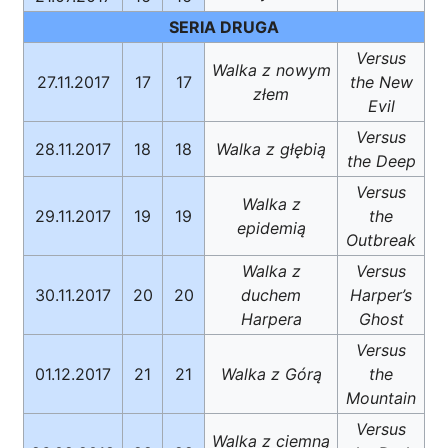
SERIA DRUGA
Versus
Walka z nowym
27.11.2017
17
17
the New
złem
Evil
Versus
28.11.2017
18
18
Walka z głębią
the Deep
Versus
Walka z
29.11.2017
19
19
the
epidemią
Outbreak
Walka z
Versus
30.11.2017
20
20
duchem
Harper’s
Harpera
Ghost
Versus
01.12.2017
21
21
Walka z Górą
the
Mountain
Versus
Walka z ciemną