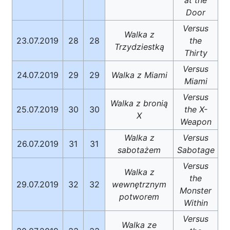
at the
Door
Versus
Walka z
23.07.2019
28
28
the
Trzydziestką
Thirty
Versus
24.07.2019
29
29
Walka z Miami
Miami
Versus
Walka z bronią
25.07.2019
30
30
the X-
X
Weapon
Walka z
Versus
26.07.2019
31
31
sabotażem
Sabotage
Versus
Walka z
the
29.07.2019
32
32
wewnętrznym
Monster
potworem
Within
Versus
Walka ze