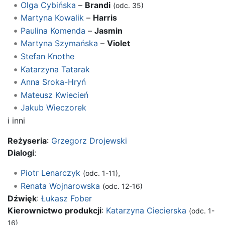
Olga Cybińska
–
Brandi
(odc. 35)
Martyna Kowalik
–
Harris
Paulina Komenda
–
Jasmin
Martyna Szymańska
–
Violet
Stefan Knothe
Katarzyna Tatarak
Anna Sroka-Hryń
Mateusz Kwiecień
Jakub Wieczorek
i inni
Reżyseria
:
Grzegorz Drojewski
Dialogi
:
Piotr Lenarczyk
,
(odc. 1-11)
Renata Wojnarowska
(odc. 12-16)
Dźwięk
:
Łukasz Fober
Kierownictwo produkcji
:
Katarzyna Ciecierska
(odc. 1-
16)