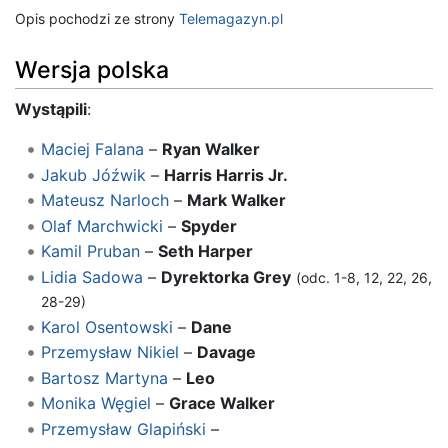
Opis pochodzi ze strony
Telemagazyn.pl
Wersja polska
Wystąpili
:
Maciej Falana
–
Ryan Walker
Jakub Jóźwik
–
Harris Harris Jr.
Mateusz Narloch
–
Mark Walker
Olaf Marchwicki
–
Spyder
Kamil Pruban
–
Seth Harper
Lidia Sadowa
–
Dyrektorka Grey
(odc. 1-8, 12, 22, 26,
28-29)
Karol Osentowski
–
Dane
Przemysław Nikiel
–
Davage
Bartosz Martyna
–
Leo
Monika Węgiel
–
Grace Walker
Przemysław Glapiński
–