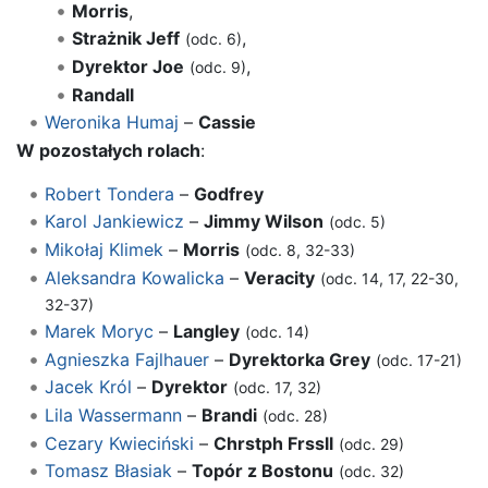
Morris
,
Strażnik Jeff
,
(odc. 6)
Dyrektor Joe
,
(odc. 9)
Randall
Weronika Humaj
–
Cassie
W pozostałych rolach
:
Robert Tondera
–
Godfrey
Karol Jankiewicz
–
Jimmy Wilson
(odc. 5)
Mikołaj Klimek
–
Morris
(odc. 8, 32-33)
Aleksandra Kowalicka
–
Veracity
(odc. 14, 17, 22-30,
32-37)
Marek Moryc
–
Langley
(odc. 14)
Agnieszka Fajlhauer
–
Dyrektorka Grey
(odc. 17-21)
Jacek Król
–
Dyrektor
(odc. 17, 32)
Lila Wassermann
–
Brandi
(odc. 28)
Cezary Kwieciński
–
Chrstph Frssll
(odc. 29)
Tomasz Błasiak
–
Topór z Bostonu
(odc. 32)