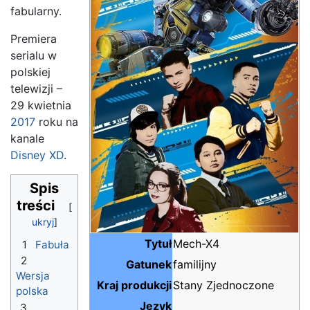
fabularny.
Premiera
serialu w
polskiej
telewizji –
29 kwietnia
2017
roku na
kanale
Disney XD
.
Spis
treści
Tytuł
Mech-X4
1
Fabuła
2
Gatunek
familijny
Wersja
Kraj produkcji
Stany Zjednoczone
polska
Język
3