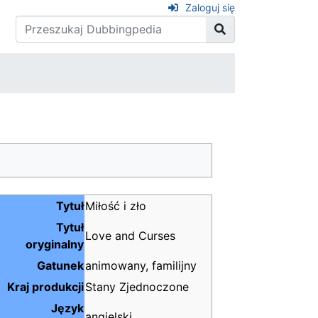
Zaloguj się
Tytuł
Miłość i zło
Tytuł
Love and Curses
oryginalny
Gatunek
animowany, familijny
Kraj produkcji
Stany Zjednoczone
Język
angielski