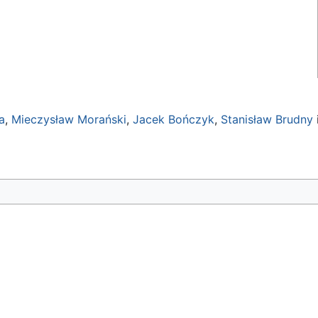
a
,
Mieczysław Morański
,
Jacek Bończyk
,
Stanisław Brudny
i