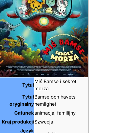
Miś Bamse i sekret
Tytuł
morza
Tytuł
Bamse och havets
oryginalny
hemlighet
Gatunek
animacja, familijny
Kraj produkcji
Szwecja
Język