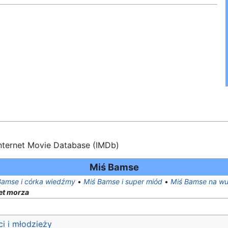
nternet Movie Database (IMDb)
Miś Bamse
Bamse i córka wiedźmy
•
Miś Bamse i super miód
•
Miś Bamse na wu
et morza
i i młodzieży