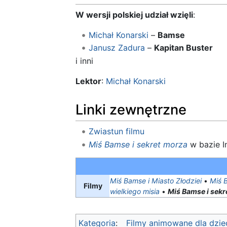
W wersji polskiej udział wzięli
:
Michał Konarski
–
Bamse
Janusz Zadura
–
Kapitan Buster
i inni
Lektor
:
Michał Konarski
Linki zewnętrzne
Zwiastun filmu
Miś Bamse i sekret morza
w bazie I
Miś Bamse i Miasto Złodziei
•
Miś 
Filmy
wielkiego misia
•
Miś Bamse i sekr
Kategoria
:
Filmy animowane dla dziec