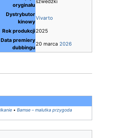
szwedzki
oryginału
Dystrybutor
Vivarto
kinowy
Rok produkcji
2025
Data premiery
20 marca
2026
dubbingu
lkanie
•
Bamse – malutka przygoda