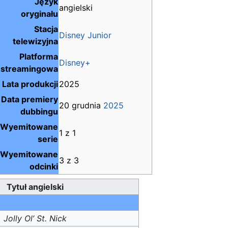
Język
angielski
oryginału
Stacja
Disney Junior
telewizyjna
Platforma
Disney+
streamingowa
Lata produkcji
2025
Data premiery
20 grudnia
2025
dubbingu
Wyemitowane
1 z 1
serie
Wyemitowane
3 z 3
odcinki
Tytuł angielski
Jolly Ol’ St. Nick