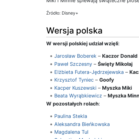
Miki i Minnie śpiewają świąteczne piose
Źródło: Disney+
Wersja polska
W wersji polskiej udział wzięli
:
Jarosław Boberek
–
Kaczor Donald
Paweł Szczesny
–
Święty Mikołaj
Elżbieta Futera-Jędrzejewska
–
Kac
Krzysztof Tyniec
–
Goofy
Kacper Kuszewski
–
Myszka Miki
Beata Wyrąbkiewicz
–
Myszka Minn
W pozostałych rolach
:
Paulina Stekla
Aleksandra Bieńkowska
Magdalena Tul