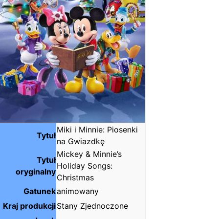
Miki i Minnie: Piosenki
Tytuł
na Gwiazdkę
Mickey & Minnie’s
Tytuł
Holiday Songs:
oryginalny
Christmas
Gatunek
animowany
Kraj produkcji
Stany Zjednoczone