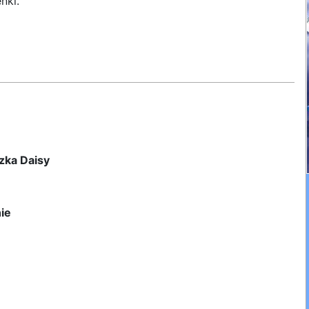
nki.
zka Daisy
ie