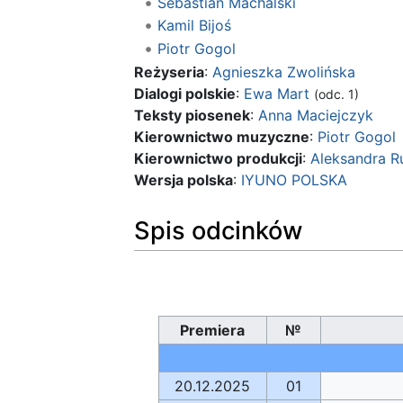
Sebastian Machalski
Kamil Bijoś
Piotr Gogol
Reżyseria
:
Agnieszka Zwolińska
Dialogi polskie
:
Ewa Mart
(odc. 1)
Teksty piosenek
:
Anna Maciejczyk
Kierownictwo muzyczne
:
Piotr Gogol
Kierownictwo produkcji
:
Aleksandra R
Wersja polska
:
IYUNO POLSKA
Spis odcinków
Premiera
№
20.12.2025
01