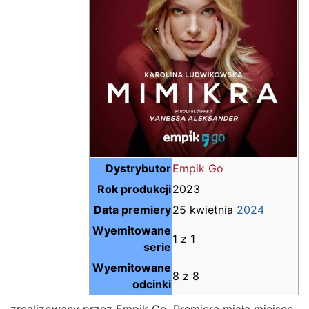
Dystrybutor
Empik Go
Rok produkcji
2023
Data premiery
25 kwietnia
2024
Wyemitowane
1 z 1
serie
Wyemitowane
8 z 8
odcinki
zrealizowany przez Empik Go. Premiera miała miejsce