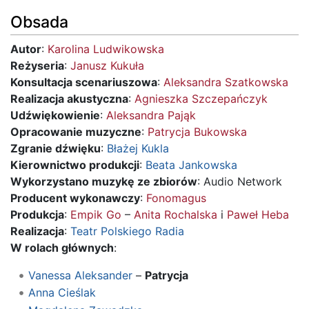
Obsada
Autor
:
Karolina Ludwikowska
Reżyseria
:
Janusz Kukuła
Konsultacja scenariuszowa
:
Aleksandra Szatkowska
Realizacja akustyczna
:
Agnieszka Szczepańczyk
Udźwiękowienie
:
Aleksandra Pająk
Opracowanie muzyczne
:
Patrycja Bukowska
Zgranie dźwięku
:
Błażej Kukla
Kierownictwo produkcji
:
Beata Jankowska
Wykorzystano muzykę ze zbiorów
: Audio Network
Producent wykonawczy
:
Fonomagus
Produkcja
:
Empik Go
–
Anita Rochalska
i
Paweł Heba
Realizacja
:
Teatr Polskiego Radia
W rolach głównych
:
Vanessa Aleksander
–
Patrycja
Anna Cieślak