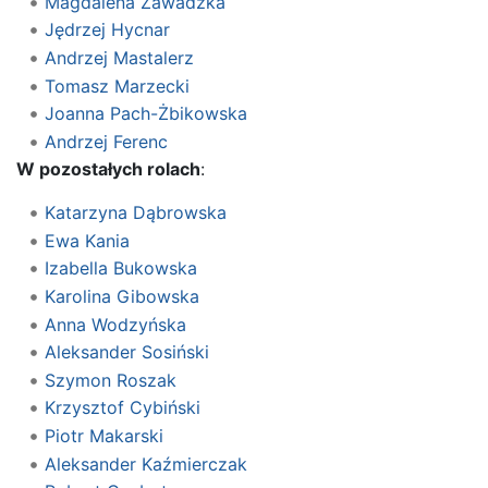
Magdalena Zawadzka
Jędrzej Hycnar
Andrzej Mastalerz
Tomasz Marzecki
Joanna Pach-Żbikowska
Andrzej Ferenc
W pozostałych rolach
:
Katarzyna Dąbrowska
Ewa Kania
Izabella Bukowska
Karolina Gibowska
Anna Wodzyńska
Aleksander Sosiński
Szymon Roszak
Krzysztof Cybiński
Piotr Makarski
Aleksander Kaźmierczak