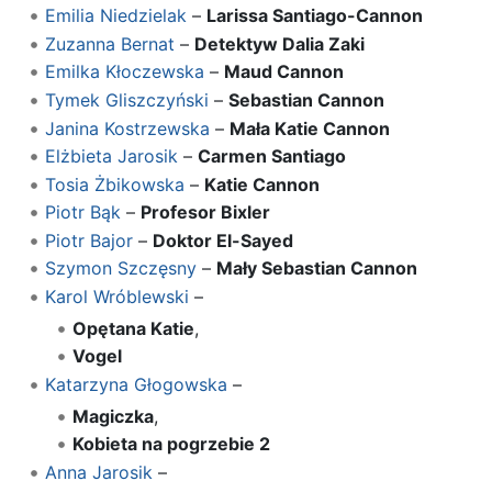
Emilia Niedzielak
–
Larissa Santiago-Cannon
Zuzanna Bernat
–
Detektyw Dalia Zaki
Emilka Kłoczewska
–
Maud Cannon
Tymek Gliszczyński
–
Sebastian Cannon
Janina Kostrzewska
–
Mała Katie Cannon
Elżbieta Jarosik
–
Carmen Santiago
Tosia Żbikowska
–
Katie Cannon
Piotr Bąk
–
Profesor Bixler
Piotr Bajor
–
Doktor El-Sayed
Szymon Szczęsny
–
Mały Sebastian Cannon
Karol Wróblewski
–
Opętana Katie
,
Vogel
Katarzyna Głogowska
–
Magiczka
,
Kobieta na pogrzebie 2
Anna Jarosik
–