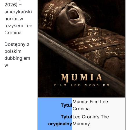
2026) –
amerykański
horror w
reżyserii Lee
Cronina.
Dostępny z
polskim
dubbingiem
w
Mumia: Film Lee
Tytuł
Cronina
Tytuł
Lee Cronin’s The
oryginalny
Mummy