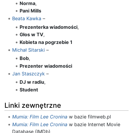
Norma
,
Pani Mills
Beata Kawka
–
Prezenterka wiadomości
,
Głos w TV
,
Kobieta na pogrzebie 1
Michał Sitarski
–
Bob
,
Prezenter wiadomości
Jan Staszczyk
–
DJ w radiu
,
Student
Linki zewnętrzne
Mumia: Film Lee Cronina
w bazie filmweb.pl
Mumia: Film Lee Cronina
w bazie Internet Movie
Database (IMDb)