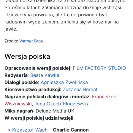
Młoda córka dziennikarza znika bez śladu na pustyni.
Po ośmiu latach załamana rodzina doznaje wstrząsu.
Dziewczyna powraca, ale to, co powinno być
radosnym wydarzeniem, zmienia się w koszmar na
jawie.
Źródło:
Warner Bros.
Wersja polska
Opracowanie wersji polskiej
:
FILM FACTORY STUDIO
Reżyseria
:
Beata Kawka
Dialogi polskie
:
Agnieszka Zwolińska
Kierownictwo produkcji
:
Zuzanna Bernat
Nagranie polskich dialogów i montaż
:
Franciszek
Wiszniewski
,
Ilona Czech-Kłoczewska
Miks nagrań
: Deluxe Media UK
W wersji polskiej udział wzięli
:
Krzysztof Wach
–
Charlie Cannon