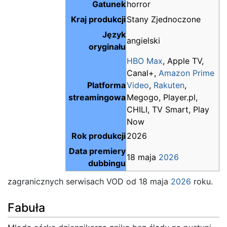
Gatunek
horror
Kraj produkcji
Stany Zjednoczone
Język
angielski
oryginału
HBO Max
, Apple TV,
Canal+,
Amazon Prime
Platforma
Video
,
Rakuten
,
streamingowa
Megogo, Player.pl,
CHILI, TV Smart, Play
Now
Rok produkcji
2026
Data premiery
18 maja
2026
dubbingu
zagranicznych serwisach VOD od 18 maja
2026
roku.
Fabuła