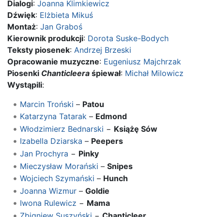
Dialogi
:
Joanna Klimkiewicz
Dźwięk
:
Elżbieta Mikuś
Montaż
:
Jan Graboś
Kierownik produkcji
:
Dorota Suske-Bodych
Teksty piosenek
:
Andrzej Brzeski
Opracowanie muzyczne
:
Eugeniusz Majchrzak
Piosenki
Chanticleera
śpiewał
:
Michał Milowicz
Wystąpili
:
Marcin Troński
–
Patou
Katarzyna Tatarak
–
Edmond
Włodzimierz Bednarski
−
Książę Sów
Izabella Dziarska
–
Peepers
Jan Prochyra
−
Pinky
Mieczysław Morański
–
Snipes
Wojciech Szymański
–
Hunch
Joanna Wizmur
–
Goldie
Iwona Rulewicz
−
Mama
Zbigniew Suszyński
−
Chanticleer