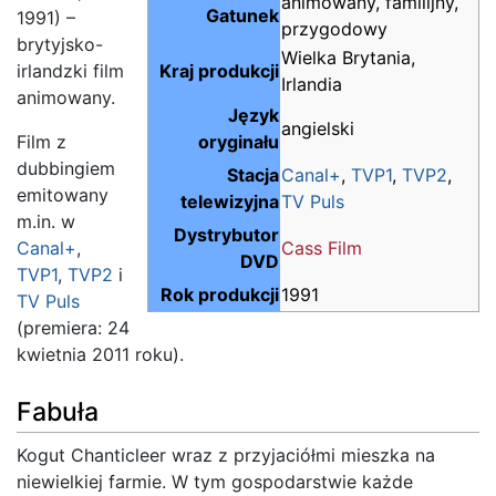
animowany, familijny,
Gatunek
1991) –
przygodowy
brytyjsko-
Wielka Brytania,
irlandzki film
Kraj produkcji
Irlandia
animowany.
Język
angielski
Film z
oryginału
dubbingiem
Stacja
Canal+
,
TVP1
,
TVP2
,
emitowany
telewizyjna
TV Puls
m.in. w
Dystrybutor
Canal+
,
Cass Film
DVD
TVP1
,
TVP2
i
Rok produkcji
1991
TV Puls
(premiera: 24
kwietnia 2011 roku).
Fabuła
Kogut Chanticleer wraz z przyjaciółmi mieszka na
niewielkiej farmie. W tym gospodarstwie każde