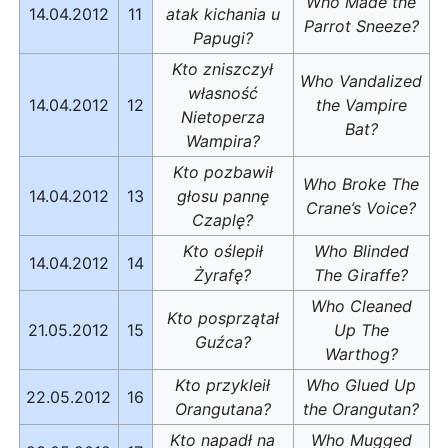
Who Made the
14.04.2012
11
atak kichania u
Parrot Sneeze?
Papugi?
Kto zniszczył
Who Vandalized
własność
14.04.2012
12
the Vampire
Nietoperza
Bat?
Wampira?
Kto pozbawił
Who Broke The
14.04.2012
13
głosu pannę
Crane’s Voice?
Czaplę?
Kto oślepił
Who Blinded
14.04.2012
14
Żyrafę?
The Giraffe?
Who Cleaned
Kto posprzątał
21.05.2012
15
Up The
Guźca?
Warthog?
Kto przykleił
Who Glued Up
22.05.2012
16
Orangutana?
the Orangutan?
Kto napadł na
Who Mugged