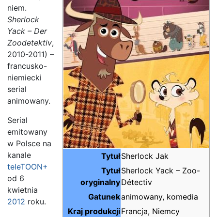
niem.
Sherlock
Yack – Der
Zoodetektiv
,
2010-2011) –
francusko-
niemiecki
serial
animowany.
Serial
emitowany
w Polsce na
kanale
Tytuł
Sherlock Jak
teleTOON+
Tytuł
Sherlock Yack – Zoo-
od 6
oryginalny
Détectiv
kwietnia
Gatunek
animowany, komedia
2012
roku.
Kraj produkcji
Francja, Niemcy