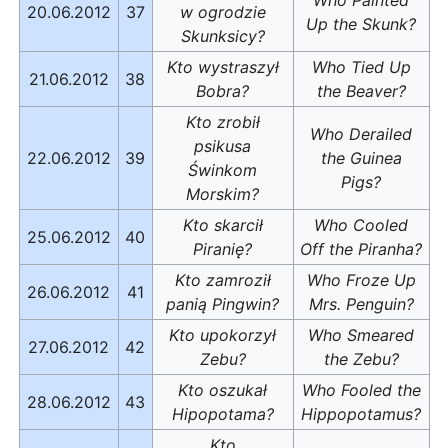
20.06.2012
37
w ogrodzie
Up the Skunk?
Skunksicy?
Kto wystraszył
Who Tied Up
21.06.2012
38
Bobra?
the Beaver?
Kto zrobił
Who Derailed
psikusa
22.06.2012
39
the Guinea
Świnkom
Pigs?
Morskim?
Kto skarcił
Who Cooled
25.06.2012
40
Piranię?
Off the Piranha?
Kto zamroził
Who Froze Up
26.06.2012
41
panią Pingwin?
Mrs. Penguin?
Kto upokorzył
Who Smeared
27.06.2012
42
Zebu?
the Zebu?
Kto oszukał
Who Fooled the
28.06.2012
43
Hipopotama?
Hippopotamus?
Kto