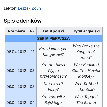
Lektor
:
Leszek Zduń
Spis odcinków
Premiera
№
Tytuł polski
Tytuł angielski
SERIA PIERWSZA
Who Broke the
Kto złamał rękę
06.04.2012
01
Kangaroo’s
Kangurowi?
Hand?
Kto pozbawił
Who Knocked
06.04.2012
02
Wyjca
Out The Howler
przytomności?
Monkey?
Kto okradł
Who Robbed
06.04.2012
03
Fokę?
The Seal?
Kto zadrwił z
Who Tagged
06.04.2012
04
Rajskiego
The Bird of