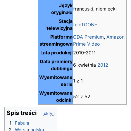
Język
francuski, niemiecki
oryginału
Stacja
teleTOON+
telewizyjna
Platforma
CDA Premium
,
Amazon
streamingowa
Prime Video
Lata produkcji
2010-2011
Data premiery
6 kwietnia
2012
dubbingu
Wyemitowane
1 z 1
serie
Wyemitowane
52 z 52
odcinki
Spis treści
1
Fabuła
2
Wersja polska