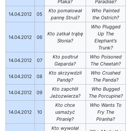
Ptaka?
Paradise?
Kto pomalował
Who Painted
14.04.2012
05
pannę Struś?
the Ostrich?
Who Plugged
Kto zatkał trąbę
Up The
14.04.2012
06
Słonia?
Elephant’s
Trunk?
Kto podtruł
Who Poisoned
14.04.2012
07
Geparda?
The Cheetah?
Kto skrzywdził
Who Crushed
14.04.2012
08
Pandę?
The Panda?
Kto zapchlił
Who Bugged
14.04.2012
09
Jeżozwierza?
The Porcupine?
Kto chce
Who Wants To
14.04.2012
10
usmażyć
Fry The
Piranię?
Piranha?
Kto wywołał