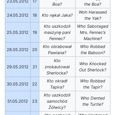
23.05.2012
17
Boa?
the Boa?
Woh Harassed
24.05.2012
18
Kto nękał Jaka?
the Yak?
Kto uszkodził
Who Sabotaged
25.05.2012
19
maszynę pani
Mrs. Fennec’s
Fennec?
Machine?
Kto obrabował
Who Robbed
28.05.2012
20
Pawiana?
the Baboon?
Kto
Who Knocked
29.05.2012
21
znokautował
Out Sherlock?
Sherlocka?
Kto okradł
Who Robbed
30.05.2012
22
Tapira?
the Tapir?
Kto uszkodził
Who Dented
31.05.2012
23
samochód
the Turtle?
Żółwicy?