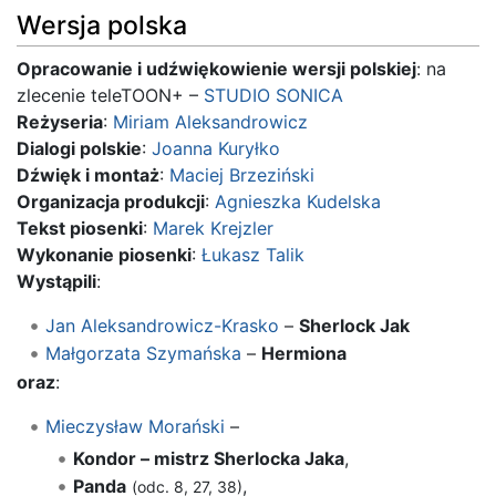
Wersja polska
Opracowanie i udźwiękowienie wersji polskiej
: na
zlecenie teleTOON+ –
STUDIO SONICA
Reżyseria
:
Miriam Aleksandrowicz
Dialogi polskie
:
Joanna Kuryłko
Dźwięk i montaż
:
Maciej Brzeziński
Organizacja produkcji
:
Agnieszka Kudelska
Tekst piosenki
:
Marek Krejzler
Wykonanie piosenki
:
Łukasz Talik
Wystąpili
:
Jan Aleksandrowicz-Krasko
–
Sherlock Jak
Małgorzata Szymańska
–
Hermiona
oraz
:
Mieczysław Morański
–
Kondor – mistrz Sherlocka Jaka
,
Panda
,
(odc. 8, 27, 38)