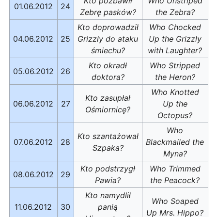
Kto pozbawił
Who Unstriped
01.06.2012
24
Zebrę pasków?
the Zebra?
Kto doprowadził
Who Chocked
04.06.2012
25
Grizzly do ataku
Up the Grizzly
śmiechu?
with Laughter?
Kto okradł
Who Stripped
05.06.2012
26
doktora?
the Heron?
Who Knotted
Kto zasupłał
06.06.2012
27
Up the
Ośmiornicę?
Octopus?
Who
Kto szantażował
07.06.2012
28
Blackmailed the
Szpaka?
Myna?
Kto podstrzygł
Who Trimmed
08.06.2012
29
Pawia?
the Peacock?
Kto namydlił
Who Soaped
11.06.2012
30
panią
Up Mrs. Hippo?