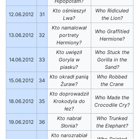
Hipopotam?
Kto ośmieszył
Who Ridiculed
12.06.2012
31
Lwa?
the Lion?
Kto namalował
Who Graffitied
13.06.2012
32
portrety
Hermione?
Hermiony?
Kto uwięził
Who Stuck the
14.06.2012
33
Goryla w
Gorilla in the
piasku?
Sand?
Kto okradł panią
Who Robbed
15.06.2012
34
Żuraw?
the Crane
Kto doprowadził
Who Made the
18.06.2012
35
Krokodyla do
Crocodile Cry?
łez?
Kto nabrał
Who Trunked
19.06.2012
36
Słonia?
the Elephant?
Kto narozrabiał
Who Painted