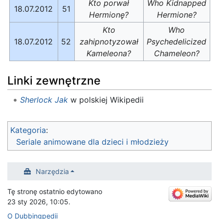
Kto porwał
Who Kidnapped
18.07.2012
51
Hermionę?
Hermione?
Kto
Who
18.07.2012
52
zahipnotyzował
Psychedelicized
Kameleona?
Chameleon?
Linki zewnętrzne
Sherlock Jak
w polskiej Wikipedii
Kategoria
:
Seriale animowane dla dzieci i młodzieży
Narzędzia
Tę stronę ostatnio edytowano
23 sty 2026, 10:05.
O Dubbingpedii