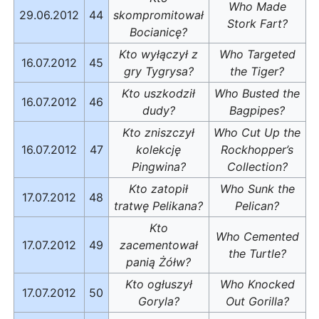
Who Made
29.06.2012
44
skompromitował
Stork Fart?
Bocianicę?
Kto wyłączył z
Who Targeted
16.07.2012
45
gry Tygrysa?
the Tiger?
Kto uszkodził
Who Busted the
16.07.2012
46
dudy?
Bagpipes?
Kto zniszczył
Who Cut Up the
16.07.2012
47
kolekcję
Rockhopper’s
Pingwina?
Collection?
Kto zatopił
Who Sunk the
17.07.2012
48
tratwę Pelikana?
Pelican?
Kto
Who Cemented
17.07.2012
49
zacementował
the Turtle?
panią Żółw?
Kto ogłuszył
Who Knocked
17.07.2012
50
Goryla?
Out Gorilla?