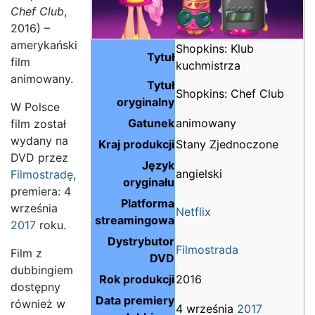
Chef Club
,
2016) –
amerykański
Shopkins: Klub
Tytuł
film
kuchmistrza
animowany.
Tytuł
Shopkins: Chef Club
oryginalny
W Polsce
Gatunek
animowany
film został
wydany na
Kraj produkcji
Stany Zjednoczone
DVD przez
Język
angielski
Filmostradę
,
oryginału
premiera: 4
Platforma
września
Netflix
streamingowa
2017
roku.
Dystrybutor
Filmostrada
Film z
DVD
dubbingiem
Rok produkcji
2016
dostępny
Data premiery
również w
4 września
2017