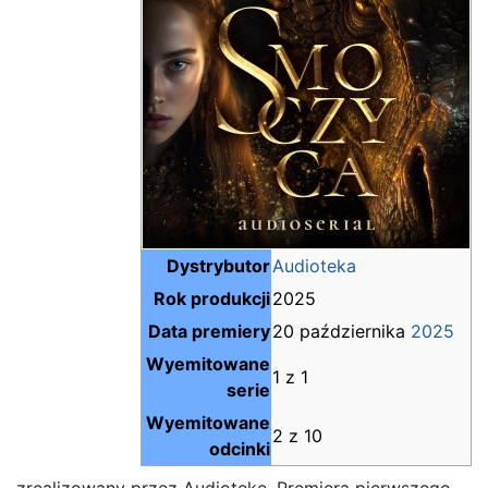
Dystrybutor
Audioteka
Rok produkcji
2025
Data premiery
20 października
2025
Wyemitowane
1 z 1
serie
Wyemitowane
2 z 10
odcinki
zrealizowany przez Audiotekę. Premiera pierwszego