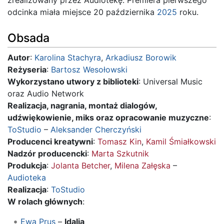
odcinka miała miejsce 20 października
2025
roku.
Obsada
Autor
:
Karolina Stachyra
,
Arkadiusz Borowik
Reżyseria
:
Bartosz Wesołowski
Wykorzystano utwory z biblioteki
: Universal Music
oraz Audio Network
Realizacja, nagrania, montaż dialogów,
udźwiękowienie, miks oraz opracowanie muzyczne
:
ToStudio
–
Aleksander Cherczyński
Producenci kreatywni
:
Tomasz Kin
,
Kamil Śmiałkowski
Nadzór producencki
:
Marta Szkutnik
Produkcja
:
Jolanta Betcher
,
Milena Załęska
–
Audioteka
Realizacja
:
ToStudio
W rolach głównych
:
Ewa Prus
–
Idalia