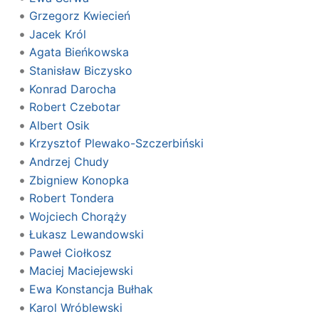
Grzegorz Kwiecień
Jacek Król
Agata Bieńkowska
Stanisław Biczysko
Konrad Darocha
Robert Czebotar
Albert Osik
Krzysztof Plewako-Szczerbiński
Andrzej Chudy
Zbigniew Konopka
Robert Tondera
Wojciech Chorąży
Łukasz Lewandowski
Paweł Ciołkosz
Maciej Maciejewski
Ewa Konstancja Bułhak
Karol Wróblewski