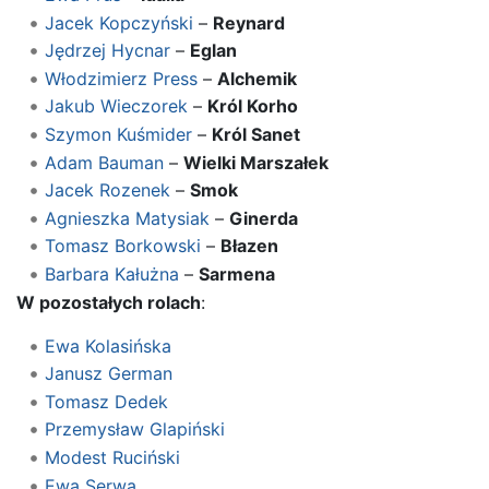
Jacek Kopczyński
–
Reynard
Jędrzej Hycnar
–
Eglan
Włodzimierz Press
–
Alchemik
Jakub Wieczorek
–
Król Korho
Szymon Kuśmider
–
Król Sanet
Adam Bauman
–
Wielki Marszałek
Jacek Rozenek
–
Smok
Agnieszka Matysiak
–
Ginerda
Tomasz Borkowski
–
Błazen
Barbara Kałużna
–
Sarmena
W pozostałych rolach
:
Ewa Kolasińska
Janusz German
Tomasz Dedek
Przemysław Glapiński
Modest Ruciński
Ewa Serwa