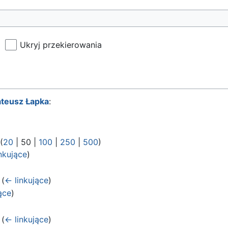
Ukryj przekierowania
teusz Łapka
:
 (
20
|
50
|
100
|
250
|
500
)
nkujące
)
‎
(
← linkujące
)
ące
)
‎
(
← linkujące
)