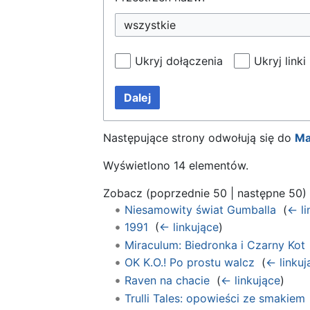
wszystkie
Ukryj dołączenia
Ukryj linki
Dalej
Następujące strony odwołują się do
Ma
Wyświetlono 14 elementów.
Zobacz (
poprzednie 50
|
następne 50
)
Niesamowity świat Gumballa
‎
(
← li
1991
‎
(
← linkujące
)
Miraculum: Biedronka i Czarny Kot
OK K.O.! Po prostu walcz
‎
(
← linkuj
Raven na chacie
‎
(
← linkujące
)
Trulli Tales: opowieści ze smakiem