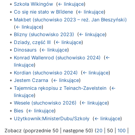
Szkoła Wikingów
‎
(
← linkujące
)
Co się nie stało w Blīdene
‎
(
← linkujące
)
Makbet (słuchowisko 2023 – reż. Jan Błeszyński)
‎
(
← linkujące
)
Blizny (słuchowisko 2023)
‎
(
← linkujące
)
Dziady, część III
‎
(
← linkujące
)
Dinosaurs
‎
(
← linkujące
)
Konrad Wallenrod (słuchowisko 2024)
‎
(
←
linkujące
)
Kordian (słuchowisko 2024)
‎
(
← linkujące
)
Jestem Czarna
‎
(
← linkujące
)
Tajemnica rękopisu z Teinach-Zavelstein
‎
(
←
linkujące
)
Wesele (słuchowisko 2026)
‎
(
← linkujące
)
Bies
‎
(
← linkujące
)
Użytkownik:MinisterDubu/Szkoły
‎
(
← linkujące
)
Zobacz (
poprzednie 50
|
następne 50
) (
20
|
50
|
100
|