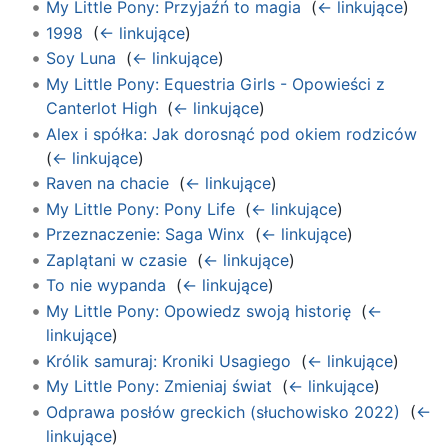
My Little Pony: Przyjaźń to magia
‎
(
← linkujące
)
1998
‎
(
← linkujące
)
Soy Luna
‎
(
← linkujące
)
My Little Pony: Equestria Girls - Opowieści z
Canterlot High
‎
(
← linkujące
)
Alex i spółka: Jak dorosnąć pod okiem rodziców
‎
(
← linkujące
)
Raven na chacie
‎
(
← linkujące
)
My Little Pony: Pony Life
‎
(
← linkujące
)
Przeznaczenie: Saga Winx
‎
(
← linkujące
)
Zaplątani w czasie
‎
(
← linkujące
)
To nie wypanda
‎
(
← linkujące
)
My Little Pony: Opowiedz swoją historię
‎
(
←
linkujące
)
Królik samuraj: Kroniki Usagiego
‎
(
← linkujące
)
My Little Pony: Zmieniaj świat
‎
(
← linkujące
)
Odprawa posłów greckich (słuchowisko 2022)
‎
(
←
linkujące
)