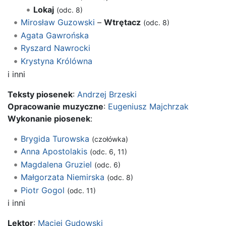
Lokaj
(odc. 8)
Mirosław Guzowski
–
Wtrętacz
(odc. 8)
Agata Gawrońska
Ryszard Nawrocki
Krystyna Królówna
i inni
Teksty piosenek
:
Andrzej Brzeski
Opracowanie muzyczne
:
Eugeniusz Majchrzak
Wykonanie piosenek
:
Brygida Turowska
(czołówka)
Anna Apostolakis
(odc. 6, 11)
Magdalena Gruziel
(odc. 6)
Małgorzata Niemirska
(odc. 8)
Piotr Gogol
(odc. 11)
i inni
Lektor
:
Maciej Gudowski