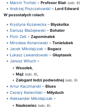
Marcin Troński
–
Profesor Blair
(odc. 6)
Andrzej Piszczatowski
–
Lord Edward
W pozostałych rolach
:
Krystyna Kozanecka
–
Błyskotka
Dariusz Błażejewski
–
Bohater
Piotr Zelt
–
Zapominalek
Mirosław Konarowski
–
Tonielubek
Jacek Mikołajczak
–
Bogacz
Łukasz Lewandowski
–
Głuptasek
Janusz Wituch
–
Wesołek
,
Mąż
,
(odc. 6)
Załogant łodzi podwodnej
(odc. 6)
Artur Kaczmarski
–
Blues
Cezary Kwieciński
–
Miłyduch
Aleksander Mikołajczak
–
Naukowiec
,
(odc. 6)