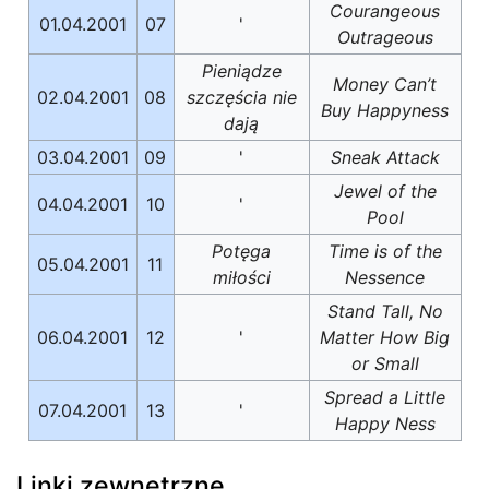
Courangeous
01.04.2001
07
'
Outrageous
Pieniądze
Money Can’t
02.04.2001
08
szczęścia nie
Buy Happyness
dają
03.04.2001
09
'
Sneak Attack
Jewel of the
04.04.2001
10
'
Pool
Potęga
Time is of the
05.04.2001
11
miłości
Nessence
Stand Tall, No
06.04.2001
12
'
Matter How Big
or Small
Spread a Little
07.04.2001
13
'
Happy Ness
Linki zewnętrzne