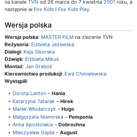
na kanale
TVN
od 26 marca do 7 kwietnia
2001
roku, a
następnie w
Fox Kids
i
Fox Kids Play
.
Wersja polska
Wersja polska
:
MASTER FILM
na zlecenie TVN
Reżyseria
:
Elżbieta Jeżewska
Dialogi
:
Kaja Sikorska
Dźwięk
:
Elżbieta Mikuś
Montaż
:
Jan Graboś
Kierownictwo produkcji
:
Ewa Chmielewska
Wystąpili
:
Dorota Lanton
–
Hania
Katarzyna Tatarak
–
Hirek
Marek Włodarczyk
–
Hugo
Małgorzata Niemirska
–
Pomponia
Anna Apostolakis
–
Dobrochna
Mieczysław Gajda
–
August