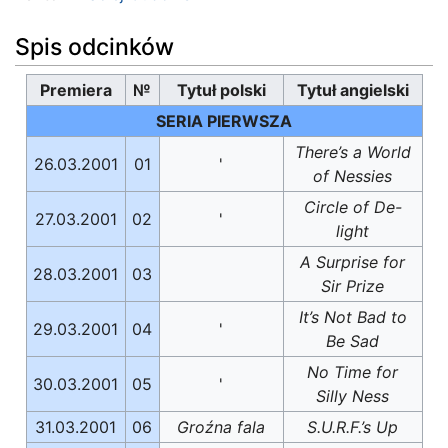
Spis odcinków
Premiera
№
Tytuł polski
Tytuł angielski
SERIA PIERWSZA
There’s a World
26.03.2001
01
'
of Nessies
Circle of De-
27.03.2001
02
'
light
A Surprise for
28.03.2001
03
Sir Prize
It’s Not Bad to
29.03.2001
04
'
Be Sad
No Time for
30.03.2001
05
'
Silly Ness
31.03.2001
06
Groźna fala
S.U.R.F.’s Up