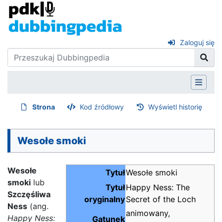
Zaloguj się
Strona
Kod źródłowy
Wyświetl historię
Wesołe smoki
Wesołe
Tytuł
Wesołe smoki
smoki
lub
Tytuł
Happy Ness: The
Szczęśliwa
oryginalny
Secret of the Loch
Ness
(ang.
animowany,
Happy Ness:
Gatunek