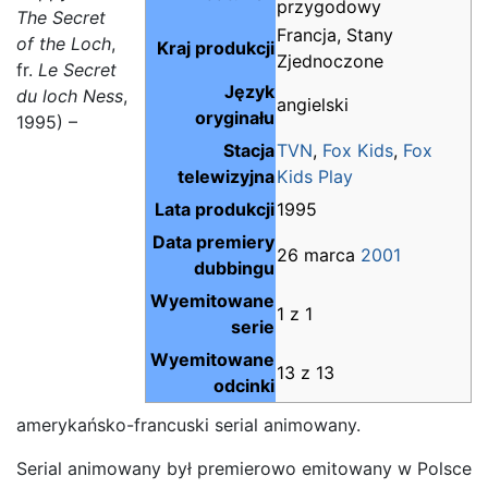
przygodowy
The Secret
Francja, Stany
of the Loch
,
Kraj produkcji
Zjednoczone
fr.
Le Secret
Język
du loch Ness
,
angielski
oryginału
1995) –
Stacja
TVN
,
Fox Kids
,
Fox
telewizyjna
Kids Play
Lata produkcji
1995
Data premiery
26 marca
2001
dubbingu
Wyemitowane
1 z 1
serie
Wyemitowane
13 z 13
odcinki
amerykańsko-francuski serial animowany.
Serial animowany był premierowo emitowany w Polsce