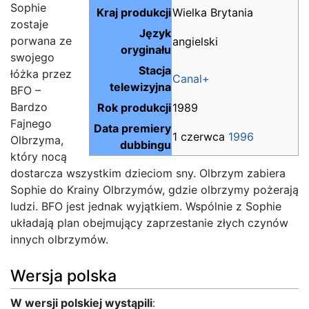
Sophie
Kraj produkcji
Wielka Brytania
zostaje
Język
porwana ze
angielski
oryginału
swojego
Stacja
łóżka przez
Canal+
telewizyjna
BFO –
Bardzo
Rok produkcji
1989
Fajnego
Data premiery
1 czerwca
1996
Olbrzyma,
dubbingu
który nocą
dostarcza wszystkim dzieciom sny. Olbrzym zabiera
Sophie do Krainy Olbrzymów, gdzie olbrzymy pożerają
ludzi. BFO jest jednak wyjątkiem. Wspólnie z Sophie
układają plan obejmujący zaprzestanie złych czynów
innych olbrzymów.
Wersja polska
W wersji polskiej wystąpili
: