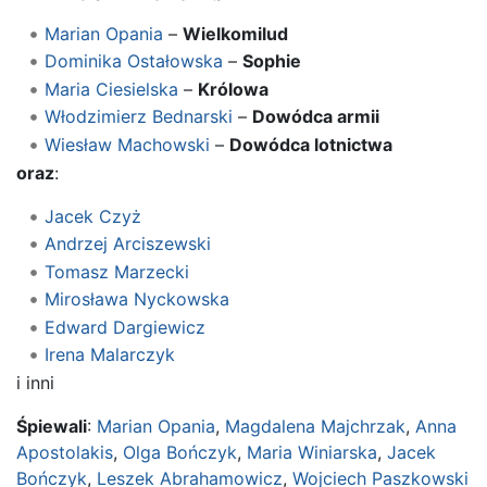
Marian Opania
–
Wielkomilud
Dominika Ostałowska
–
Sophie
Maria Ciesielska
–
Królowa
Włodzimierz Bednarski
–
Dowódca armii
Wiesław Machowski
–
Dowódca lotnictwa
oraz
:
Jacek Czyż
Andrzej Arciszewski
Tomasz Marzecki
Mirosława Nyckowska
Edward Dargiewicz
Irena Malarczyk
i inni
Śpiewali
:
Marian Opania
,
Magdalena Majchrzak
,
Anna
Apostolakis
,
Olga Bończyk
,
Maria Winiarska
,
Jacek
Bończyk
,
Leszek Abrahamowicz
,
Wojciech Paszkowski