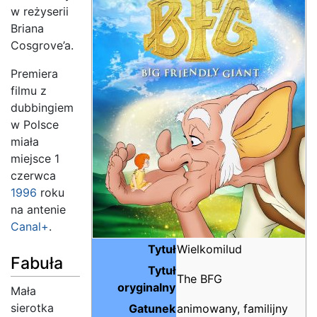
w reżyserii
Briana
Cosgrove’a.
Premiera
filmu z
dubbingiem
w Polsce
miała
miejsce 1
czerwca
1996
roku
na antenie
Canal+
.
Tytuł
Wielkomilud
Fabuła
Tytuł
The BFG
oryginalny
Mała
sierotka
Gatunek
animowany, familijny