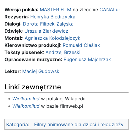
Wersja polska
:
MASTER FILM
na zlecenie
CANALu+
Reżyseria
:
Henryka Biedrzycka
Dialogi
:
Dorota Filipek-Załęska
Dźwięk
:
Urszula Ziarkiewicz
Montaż
:
Agnieszka Kołodziejczyk
Kierownictwo produkcji
:
Romuald Cieślak
Teksty piosenek
:
Andrzej Brzeski
Opracowanie muzyczne
:
Eugeniusz Majchrzak
Lektor
:
Maciej Gudowski
Linki zewnętrzne
Wielkomilud
w polskiej Wikipedii
Wielkomilud
w bazie filmweb.pl
Kategoria
:
Filmy animowane dla dzieci i młodzieży