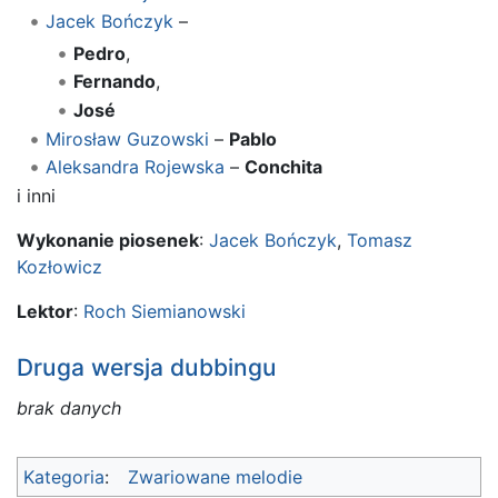
Jacek Bończyk
–
Pedro
,
Fernando
,
José
Mirosław Guzowski
–
Pablo
Aleksandra Rojewska
–
Conchita
i inni
Wykonanie piosenek
:
Jacek Bończyk
,
Tomasz
Kozłowicz
Lektor
:
Roch Siemianowski
Druga wersja dubbingu
brak danych
Kategoria
:
Zwariowane melodie