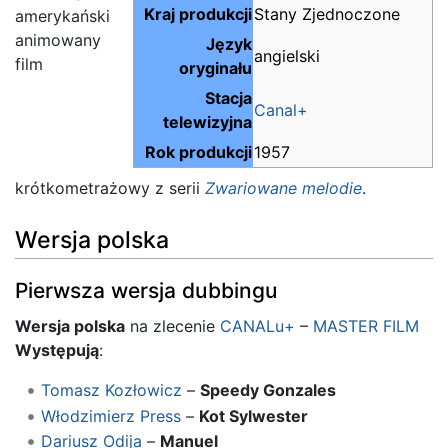
Kraj produkcji
Stany Zjednoczone
amerykański
animowany
Język
angielski
film
oryginału
Stacja
Canal+
telewizyjna
Rok produkcji
1957
krótkometrażowy z serii
Zwariowane melodie
.
Wersja polska
Pierwsza wersja dubbingu
Wersja polska
na zlecenie
CANALu+
–
MASTER FILM
Występują
:
Tomasz Kozłowicz
–
Speedy Gonzales
Włodzimierz Press
–
Kot Sylwester
Dariusz Odija
–
Manuel