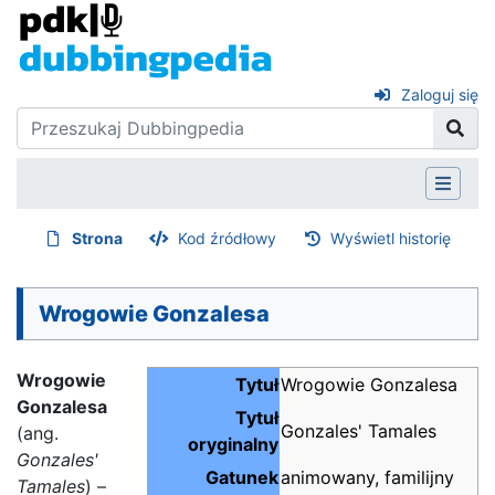
Zaloguj się
Strona
Kod źródłowy
Wyświetl historię
Wrogowie Gonzalesa
Wrogowie
Tytuł
Wrogowie Gonzalesa
Gonzalesa
Tytuł
Gonzales' Tamales
(ang.
oryginalny
Gonzales'
Gatunek
animowany, familijny
Tamales
) –