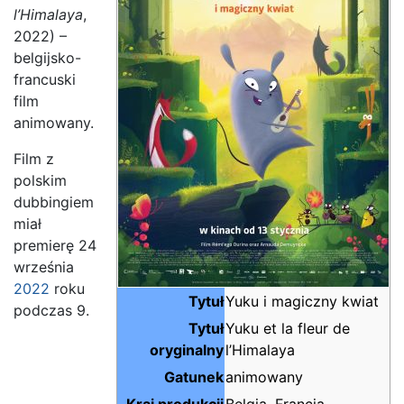
l’Himalaya
,
2022) –
belgijsko-
francuski
film
animowany.
Film z
polskim
dubbingiem
miał
premierę 24
września
2022
roku
Tytuł
Yuku i magiczny kwiat
podczas 9.
Tytuł
Yuku et la fleur de
oryginalny
l’Himalaya
Gatunek
animowany
Kraj produkcji
Belgia, Francja