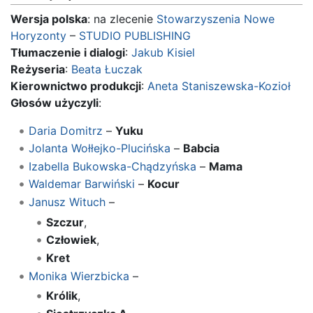
Wersja polska
: na zlecenie
Stowarzyszenia Nowe
Horyzonty
–
STUDIO PUBLISHING
Tłumaczenie i dialogi
:
Jakub Kisiel
Reżyseria
:
Beata Łuczak
Kierownictwo produkcji
:
Aneta Staniszewska-Kozioł
Głosów użyczyli
:
Daria Domitrz
–
Yuku
Jolanta Wołłejko-Plucińska
–
Babcia
Izabella Bukowska-Chądzyńska
–
Mama
Waldemar Barwiński
–
Kocur
Janusz Wituch
–
Szczur
,
Człowiek
,
Kret
Monika Wierzbicka
–
Królik
,