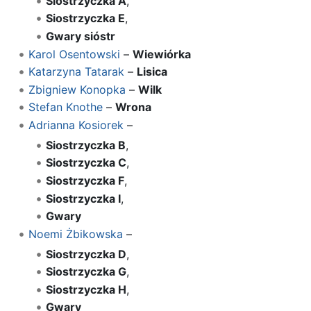
Siostrzyczka A
,
Siostrzyczka E
,
Gwary sióstr
Karol Osentowski
–
Wiewiórka
Katarzyna Tatarak
–
Lisica
Zbigniew Konopka
–
Wilk
Stefan Knothe
–
Wrona
Adrianna Kosiorek
–
Siostrzyczka B
,
Siostrzyczka C
,
Siostrzyczka F
,
Siostrzyczka I
,
Gwary
Noemi Żbikowska
–
Siostrzyczka D
,
Siostrzyczka G
,
Siostrzyczka H
,
Gwary