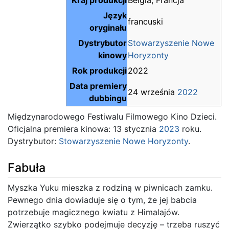
Język
francuski
oryginału
Dystrybutor
Stowarzyszenie Nowe
kinowy
Horyzonty
Rok produkcji
2022
Data premiery
24 września
2022
dubbingu
Międzynarodowego Festiwalu Filmowego Kino Dzieci.
Oficjalna premiera kinowa: 13 stycznia
2023
roku.
Dystrybutor:
Stowarzyszenie Nowe Horyzonty
.
Fabuła
Myszka Yuku mieszka z rodziną w piwnicach zamku.
Pewnego dnia dowiaduje się o tym, że jej babcia
potrzebuje magicznego kwiatu z Himalajów.
Zwierzątko szybko podejmuje decyzję – trzeba ruszyć